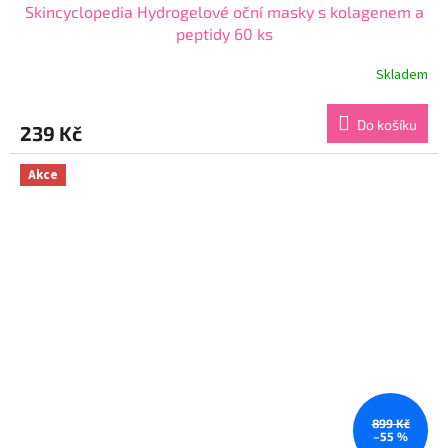
Skincyclopedia Hydrogelové oční masky s kolagenem a
peptidy 60 ks
Skladem
Průměrné
hodnocení
produktu
Do košíku
239 Kč
je
4,6
z
Akce
5
hvězdiček.
899 Kč
–55 %