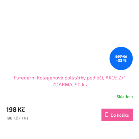
297 Kč
–33 %
Purederm Kolagenové polštářky pod oči, AKCE 2+1
ZDARMA, 90 ks
Skladem
Průměrné
hodnocení
198 Kč
produktu
je
Do košíku
Měrná
198 Kč / 1 ks
4,0
cena:
z
5
hvězdiček.