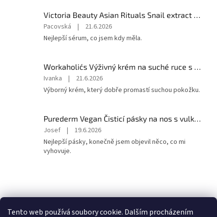
z
5
Victoria Beauty Asian Rituals Snail extract Pleťové sérum se šnečím extraktem 30 ml
hvězdiček.
Hodnocení
Pacovská
|
21.6.2026
produktu
Nejlepší sérum, co jsem kdy měla.
je
5
z
Workaholic´s Výživný krém na suché ruce s 20% hydratačním komplexem 5 mL
5
Hodnocení
Ivanka
|
21.6.2026
hvězdiček.
produktu
Výborný krém, který dobře promastí suchou pokožku.
je
5
z
Purederm Vegan Čisticí pásky na nos s vulkanickým popelem 6 ks
5
Hodnocení
Josef
|
19.6.2026
hvězdiček.
produktu
Nejlepší pásky, konečně jsem objevil něco, co mi
je
vyhovuje.
5
z
5
hvězdiček.
Z
á
Zboží.cz
Heureka.cz
p
Tento web používá soubory cookie. Dalším procházením