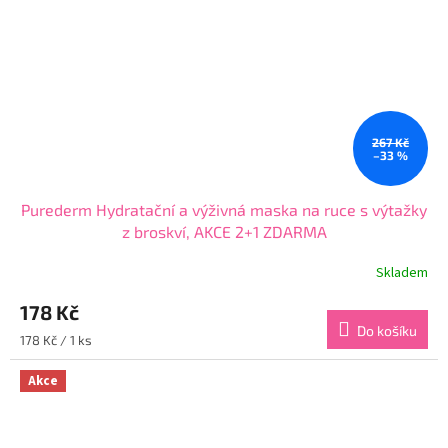
267 Kč
–33 %
Purederm Hydratační a výživná maska na ruce s výtažky
z broskví, AKCE 2+1 ZDARMA
Skladem
Průměrné
hodnocení
178 Kč
produktu
je
Do košíku
Měrná
178 Kč / 1 ks
4,2
cena:
z
Akce
5
hvězdiček.