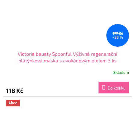
177 Kč
–33 %
Victoria beuaty Spoonful Výživná regenerační
plátýnková maska s avokádovým olejem 3 ks
Skladem
Průměrné
hodnocení
produktu
Do košíku
118 Kč
je
5,0
z
Akce
5
hvězdiček.