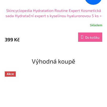
Skincyclopedia Hydratation Routine Expert Kosmetická
sada Hydratační expert s kyselinou hyaluronovou 5 ks +
kosmetická taštička
Skladem
Průměrné
hodnocení
produktu
Do košíku
399 Kč
je
4,4
z
5
hvězdiček.
Výhodná koupě
Akce