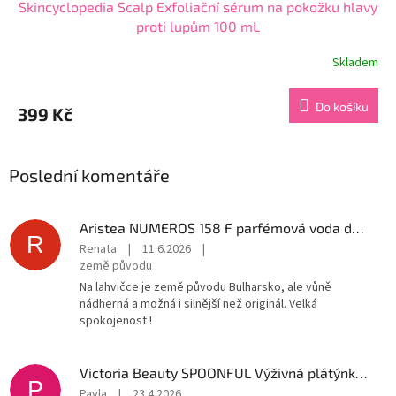
Skincyclopedia Scalp Exfoliační sérum na pokožku hlavy
proti lupům 100 mL
Skladem
Do košíku
399 Kč
Poslední komentáře
Aristea NUMEROS 158 F parfémová voda dámská 50 ml
R
Renata
|
11.6.2026
|
země původu
Na lahvičce je země původu Bulharsko, ale vůně
nádherná a možná i silnější než originál. Velká
spokojenost !
Victoria Beauty SPOONFUL Výživná plátýnková maska s ovesnými vločkami 3 ks
P
Pavla
|
23.4.2026