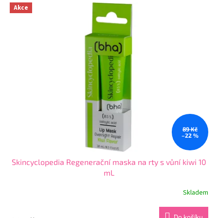
Akce
89 Kč
–22 %
Skincyclopedia Regenerační maska na rty s vůní kiwi 10
mL
Skladem
Průměrné
hodnocení
produktu
Do košíku