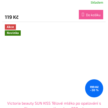
Skladem
Průměrné
hodnocení
produktu
Do košíku
119 Kč
je
4,4
z
Akce
5
Novinka
hvězdiček.
199 Kč
–30 %
Victoria beauty SUN KISS Tělové mléko po opalování s