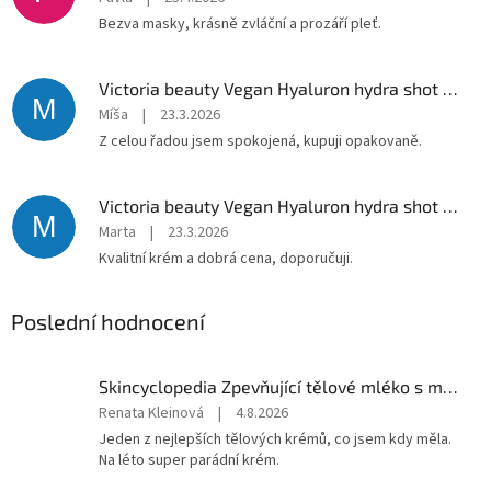
Bezva masky, krásně zvláční a prozáří pleť.
Victoria beauty Vegan Hyaluron hydra shot Hydratační sérum s aloe verou a kyselinou hyaluronovou 30 mL
M
Míša
|
23.3.2026
Z celou řadou jsem spokojená, kupuji opakovaně.
Victoria beauty Vegan Hyaluron hydra shot Hydratační krém s aloe verou a kyselinou hyaluronovou pro citlivou pokožku 50 mL
M
Marta
|
23.3.2026
Kvalitní krém a dobrá cena, doporučuji.
Poslední hodnocení
Skincyclopedia Zpevňující tělové mléko s matrixylem a zlatými třpytkami 300 ml
Hodnocení
Renata Kleinová
|
4.8.2026
produktu
Jeden z nejlepších tělových krémů, co jsem kdy měla.
je
Na léto super parádní krém.
5