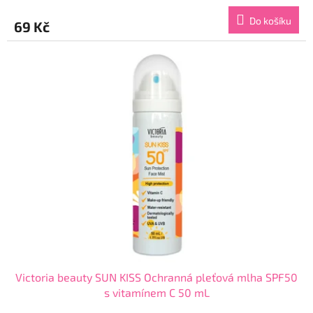
hodnocení
produktu
Do košíku
69 Kč
je
4,8
z
5
hvězdiček.
Victoria beauty SUN KISS Ochranná pleťová mlha SPF50
s vitamínem C 50 mL