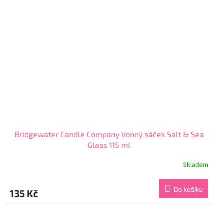
Bridgewater Candle Company Vonný sáček Salt & Sea
Glass 115 ml
Skladem
Průměrné
hodnocení
produktu
Do košíku
135 Kč
je
5,0
z