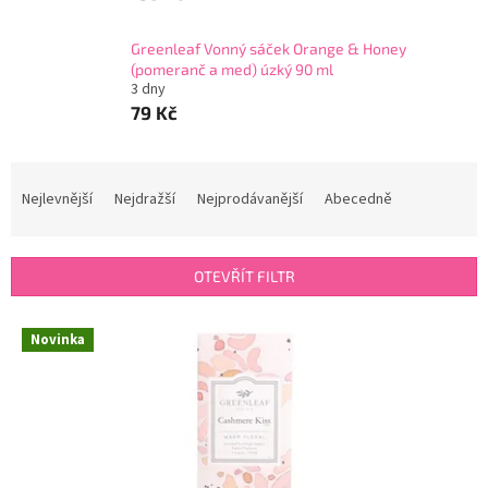
Greenleaf Vonný sáček Orange & Honey
(pomeranč a med) úzký 90 ml
3 dny
79 Kč
Ř
a
Nejlevnější
Nejdražší
Nejprodávanější
Abecedně
z
e
n
OTEVŘÍT FILTR
í
p
V
r
Novinka
ý
o
p
d
i
u
s
k
p
t
r
ů