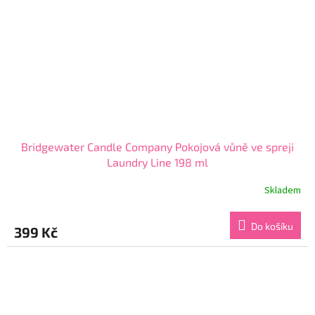
Bridgewater Candle Company Pokojová vůně ve spreji
Laundry Line 198 ml
Skladem
Průměrné
hodnocení
produktu
Do košíku
399 Kč
je
3,8
z
5
hvězdiček.