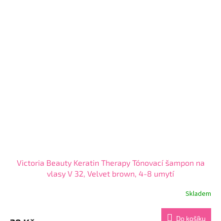
z
5
hvězdiček.
Victoria Beauty Keratin Therapy Tónovací šampon na
vlasy V 32, Velvet brown, 4-8 umytí
Skladem
Průměrné
hodnocení
produktu
Do košíku