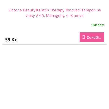
Victoria Beauty Keratin Therapy Tónovací šampon na
vlasy V 44, Mahagony, 4-8 umytí
Skladem
Průměrné
hodnocení
produktu
Do košíku
39 Kč
je
4,3
z
5
hvězdiček.