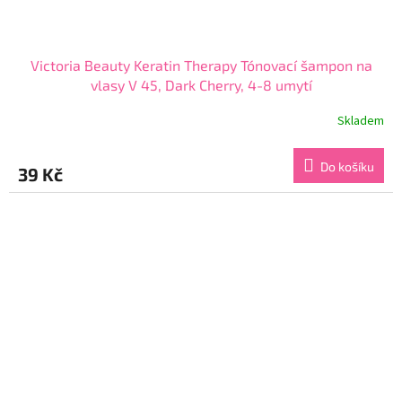
Victoria Beauty Keratin Therapy Tónovací šampon na
vlasy V 45, Dark Cherry, 4-8 umytí
Skladem
Průměrné
hodnocení
produktu
Do košíku
39 Kč
je
4,3
z
5
hvězdiček.