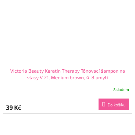
Victoria Beauty Keratin Therapy Tónovací šampon na
vlasy V 21, Medium brown, 4-8 umytí
Skladem
Průměrné
hodnocení
produktu
Do košíku
39 Kč
je
3,8
z
5
hvězdiček.