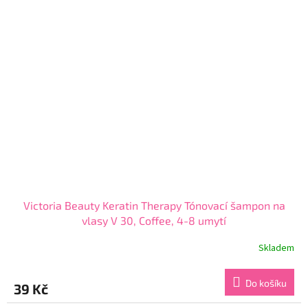
hvězdiček.
Victoria Beauty Keratin Therapy Tónovací šampon na
vlasy V 30, Coffee, 4-8 umytí
Skladem
Průměrné
hodnocení
produktu
Do košíku
39 Kč
je
3,8