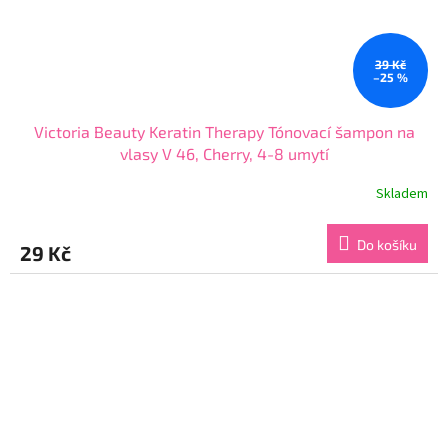
39 Kč
–25 %
Victoria Beauty Keratin Therapy Tónovací šampon na
vlasy V 46, Cherry, 4-8 umytí
Skladem
Průměrné
hodnocení
produktu
Do košíku
29 Kč
je
4,3
z
5
hvězdiček.