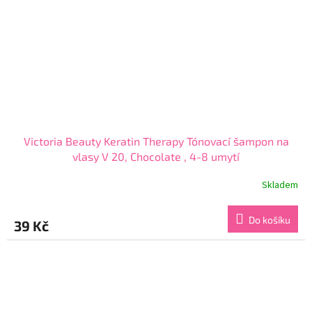
Victoria Beauty Keratin Therapy Tónovací šampon na
vlasy V 20, Chocolate , 4-8 umytí
Skladem
Průměrné
hodnocení
produktu
Do košíku
39 Kč
je
3,9
z
5
hvězdiček.