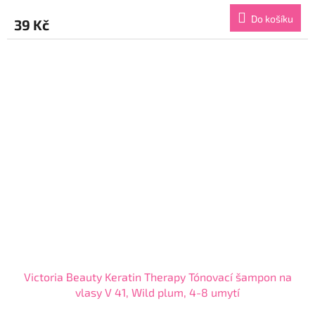
produktu
Do košíku
39 Kč
je
4,5
z
5
hvězdiček.
Victoria Beauty Keratin Therapy Tónovací šampon na
vlasy V 41, Wild plum, 4-8 umytí