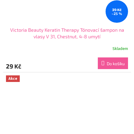
39 Kč
–25 %
Victoria Beauty Keratin Therapy Tónovací šampon na
vlasy V 31, Chestnut, 4-8 umytí
Skladem
Průměrné
hodnocení
produktu
Do košíku
29 Kč
je
4,4
z
Akce
5
hvězdiček.