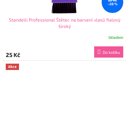
35 Kč
–28 %
Standelli Professional Štětec na barvení vlasů fialový
široký
Skladem
Průměrné
hodnocení
produktu
Do košíku
25 Kč
je
5,0
z
Akce
5
hvězdiček.