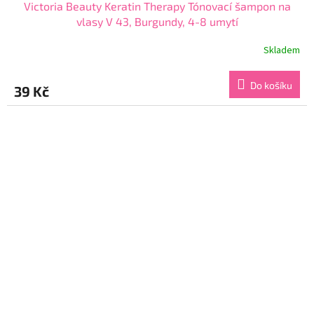
Victoria Beauty Keratin Therapy Tónovací šampon na
vlasy V 43, Burgundy, 4-8 umytí
Skladem
Průměrné
hodnocení
produktu
Do košíku
39 Kč
je
4,3
z
5
hvězdiček.