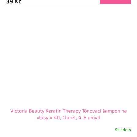
39 Kč
je
3,9
z
5
hvězdiček.
Victoria Beauty Keratin Therapy Tónovací šampon na
vlasy V 40, Claret, 4-8 umytí
Skladem
Průměrné
hodnocení