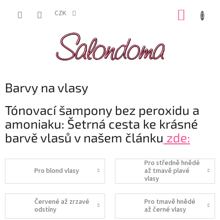
Přejít
NÁKUP
na
CZK
obsah
KOŠÍK
Barvy na vlasy
Tónovací šampony bez peroxidu a
amoniaku: Šetrná cesta ke krásné
barvě vlasů v našem článku
zde:
Pro středně hnědé
Pro blond vlasy
až tmavě plavé
vlasy
Červené až zrzavé
Pro tmavě hnědé
odstíny
až černé vlasy