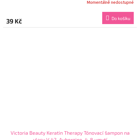
Momentálně nedostupné
Průměrné
hodnocení
produktu
Do košíku
39 Kč
je
4,3
z
5
hvězdiček.
Victoria Beauty Keratin Therapy Tónovací šampon na
vlasy V 42, Aubergine, 4-8 umytí