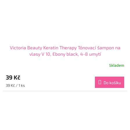
Victoria Beauty Keratin Therapy Tónovací šampon na
vlasy V 10, Ebony black, 4-8 umytí
Skladem
Průměrné
hodnocení
39 Kč
produktu
je
Do košíku
Měrná
39 Kč / 1 ks
3,9
cena:
z
5
hvězdiček.