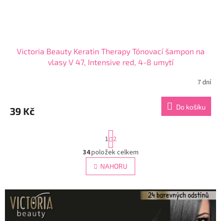
Victoria Beauty Keratin Therapy Tónovací šampon na
vlasy V 47, Intensive red, 4-8 umytí
7 dní
Průměrné
hodnocení
produktu
Do košíku
39 Kč
je
4,1
z
S
1
2
5
t
hvězdiček.
r
34
položek celkem
O
á
v
NAHORU
n
l
k
á
o
v
d
á
a
n
c
í