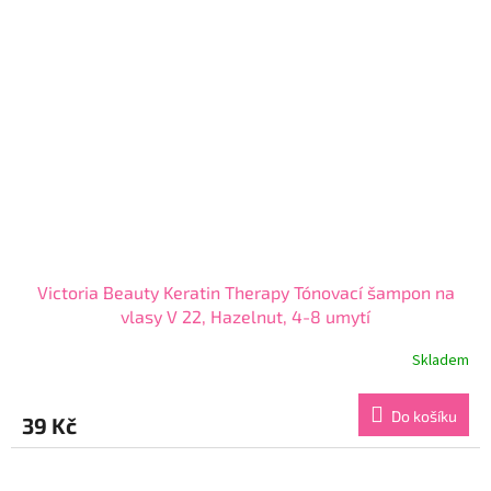
Victoria Beauty Keratin Therapy Tónovací šampon na
vlasy V 22, Hazelnut, 4-8 umytí
Skladem
Průměrné
hodnocení
produktu
Do košíku
39 Kč
je
3,8
z
5