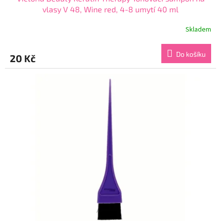
vlasy V 48, Wine red, 4-8 umytí 40 ml
Skladem
Průměrné
hodnocení
produktu
Do košíku
20 Kč
je
4,2
z
5
hvězdiček.