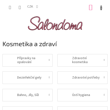
Přejít
NÁKUP
na
CZK
obsah
KOŠÍK
Kosmetika a zdraví
Přípravky na
Zdravotní
opalování
kosmetika
Dezinfekční gely
Zdravotní potřeby
Bahno, Jíly, Sůl
Ústí hygiena