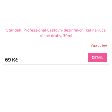
Standelli Professional Cestovní dezinfekční gel na ruce
různé druhy, 30ml
Vyprodáno
Průměrné
hodnocení
produktu
DETAIL
69 Kč
je
4,2
z
5
hvězdiček.