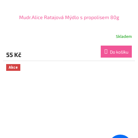
Mudr.Alice Ratajová Mýdlo s propolisem 80g
Skladem
Průměrné
hodnocení
produktu
Do košíku
55 Kč
je
5,0
z
Akce
5
hvězdiček.