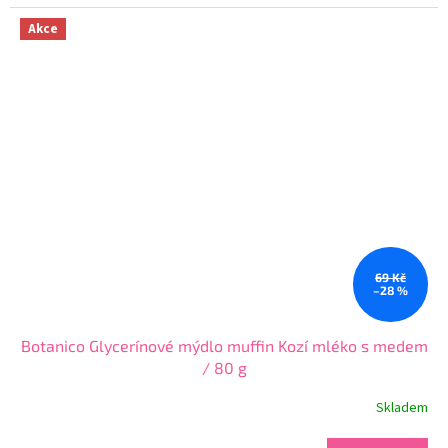
5,0
z
Akce
5
hvězdiček.
69 Kč
–28 %
Botanico Glycerínové mýdlo muffin Kozí mléko s medem
/ 80 g
Skladem
Průměrné
hodnocení