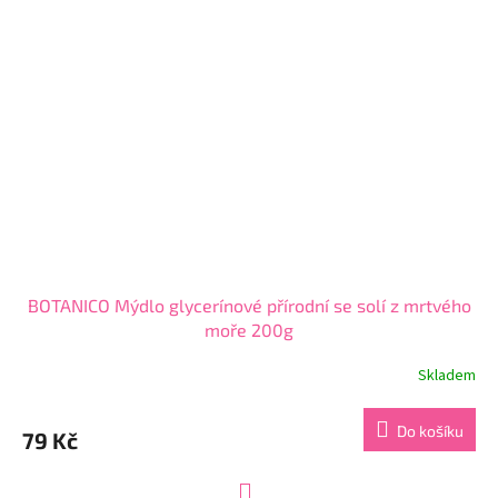
BOTANICO Mýdlo glycerínové přírodní se solí z mrtvého
moře 200g
Skladem
Průměrné
hodnocení
produktu
Do košíku
79 Kč
je
5,0
z
S