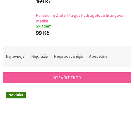
169 Kč
Purederm Zlatá MG gel Hydrogelová liftingová
maska
Skladem
99 Kč
Ř
a
Nejlevnější
Nejdražší
Nejprodávanější
Abecedně
z
e
n
OTEVŘÍT FILTR
í
p
V
r
Novinka
ý
o
p
d
i
u
s
k
p
t
r