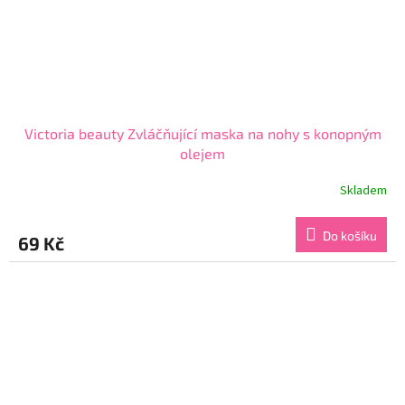
Victoria beauty Zvláčňující maska na nohy s konopným
olejem
Skladem
Průměrné
hodnocení
produktu
Do košíku
69 Kč
je
5,0
z
5
hvězdiček.