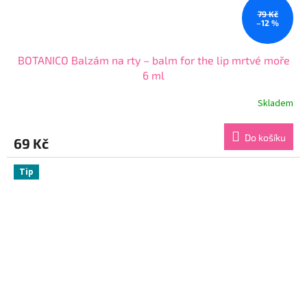
79 Kč
–12 %
BOTANICO Balzám na rty – balm for the lip mrtvé moře
6 ml
Skladem
Průměrné
hodnocení
produktu
Do košíku
69 Kč
je
4,7
z
Tip
5
hvězdiček.