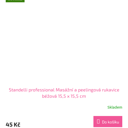
5
hvězdiček.
Standelli professional Masážní a peelingová rukavice
béžová 15,5 x 15,5 cm
Skladem
Průměrné
hodnocení
produktu
Do košíku
45 Kč
je