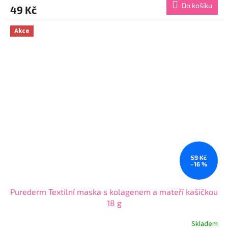
produktu
Do košíku
49 Kč
je
4,8
z
Akce
5
hvězdiček.
59 Kč
–16 %
Purederm Textilní maska s kolagenem a mateří kašičkou
18 g
Skladem
Průměrné