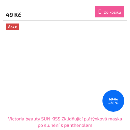
hodnocení
produktu
Do košíku
49 Kč
je
4,8
z
Akce
5
hvězdiček.
69 Kč
–28 %
Victoria beauty SUN KISS Zklidňující plátýnková maska
po slunění s panthenolem