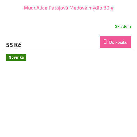
Mudr.Alice Ratajová Medové mýdlo 80 g
Skladem
Průměrné
hodnocení
produktu
Do košíku
55 Kč
je
5,0
z
Novinka
5
hvězdiček.