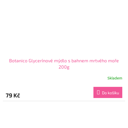
Botanico Glycerínové mýdlo s bahnem mrtvého moře
200g
Skladem
Průměrné
hodnocení
produktu
Do košíku
79 Kč
je
4,3
z
5
hvězdiček.