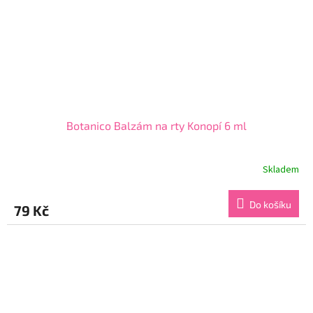
Botanico Balzám na rty Konopí 6 ml
Skladem
Průměrné
hodnocení
produktu
Do košíku
79 Kč
je
4,5
z
5
hvězdiček.