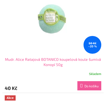
50 Kč
–20 %
Mudr. Alice Ratajová BOTANICO koupelová koule šumivá
Konopí 50g
Skladem
Průměrné
hodnocení
produktu
Do košíku
40 Kč
je
5,0
z
Akce
5