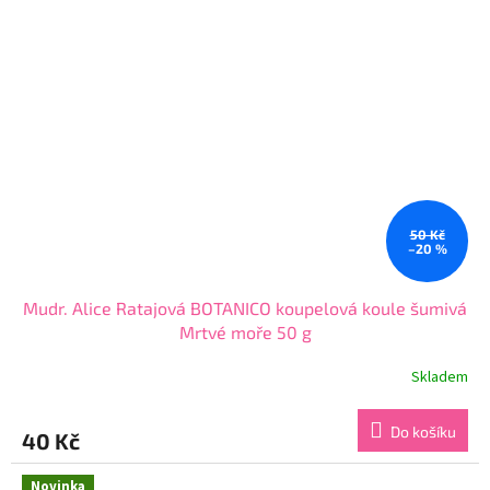
hvězdiček.
50 Kč
–20 %
Mudr. Alice Ratajová BOTANICO koupelová koule šumivá
Mrtvé moře 50 g
Skladem
Průměrné
hodnocení
produktu
Do košíku
40 Kč
je
3,5
z
Novinka