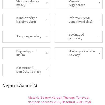
Vlasové zábaly a
Vlasová
masky
regenerace
Kondicionéry a
Přípravky proti
balzámy vlasů
vypadávání vlasů
Stylingové
Šampony na vlasy
přípravky
Přípravky proti
Hřebeny a kartáče
lupům
na vlasy
Kosmetické
pomůcky na vlasy
Nejprodávanější
Victoria Beauty Keratin Therapy Tónovací
šampon na vlasy V 22, Hazelnut, 4-8 umytí