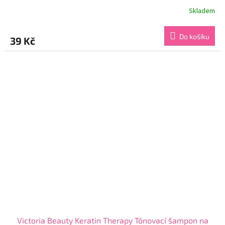
Skladem
Průměrné
hodnocení
produktu
Do košíku
39 Kč
je
4,5
z
5
hvězdiček.
Victoria Beauty Keratin Therapy Tónovací šampon na