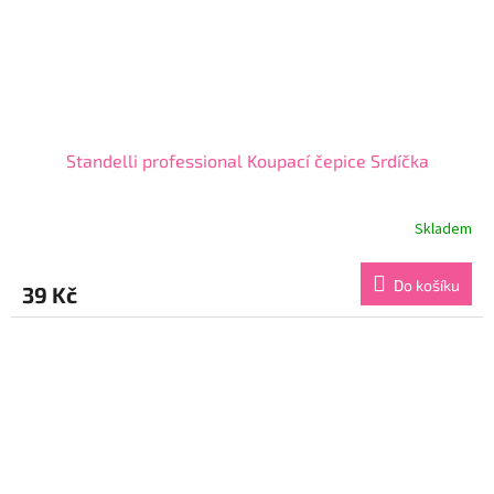
Standelli professional Koupací čepice Srdíčka
Skladem
Průměrné
hodnocení
produktu
Do košíku
39 Kč
je
5,0
z
5
hvězdiček.