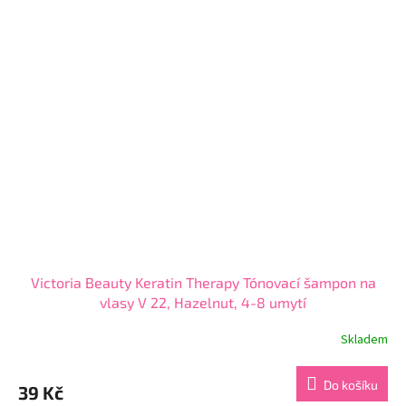
5
hvězdiček.
Victoria Beauty Keratin Therapy Tónovací šampon na
vlasy V 22, Hazelnut, 4-8 umytí
Skladem
Průměrné
hodnocení
produktu
Do košíku
39 Kč
je