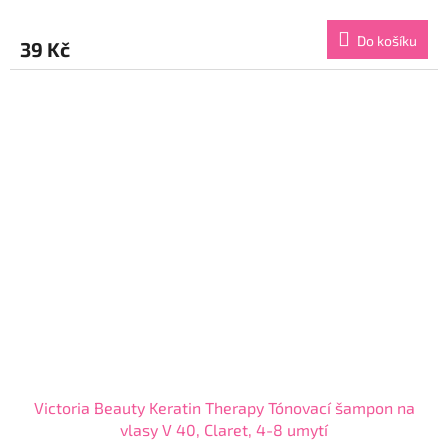
hodnocení
produktu
Do košíku
39 Kč
je
3,9
z
5
hvězdiček.
Victoria Beauty Keratin Therapy Tónovací šampon na
vlasy V 40, Claret, 4-8 umytí