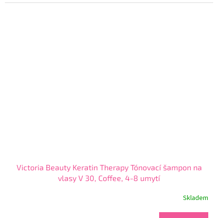
3,8
z
5
hvězdiček.
Victoria Beauty Keratin Therapy Tónovací šampon na
vlasy V 30, Coffee, 4-8 umytí
Skladem
Průměrné
hodnocení
produktu