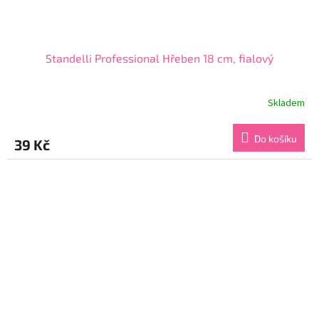
Standelli Professional Hřeben 18 cm, fialový
Skladem
Průměrné
hodnocení
produktu
Do košíku
39 Kč
je
4,1
z
5
hvězdiček.