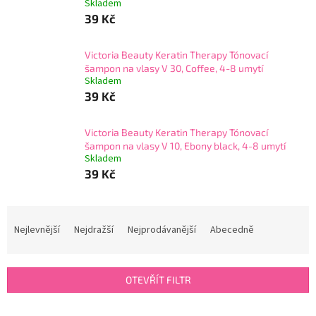
Skladem
39 Kč
Victoria Beauty Keratin Therapy Tónovací
šampon na vlasy V 30, Coffee, 4-8 umytí
Skladem
39 Kč
Victoria Beauty Keratin Therapy Tónovací
šampon na vlasy V 10, Ebony black, 4-8 umytí
Skladem
39 Kč
Ř
a
Nejlevnější
Nejdražší
Nejprodávanější
Abecedně
z
e
n
OTEVŘÍT FILTR
í
p
V