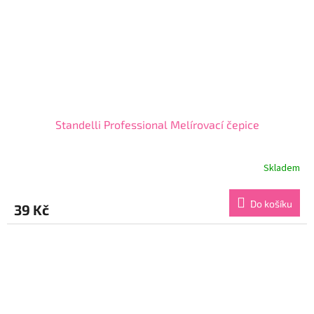
Standelli Professional Melírovací čepice
Skladem
Průměrné
hodnocení
produktu
Do košíku
39 Kč
je
4,2
z
5
hvězdiček.