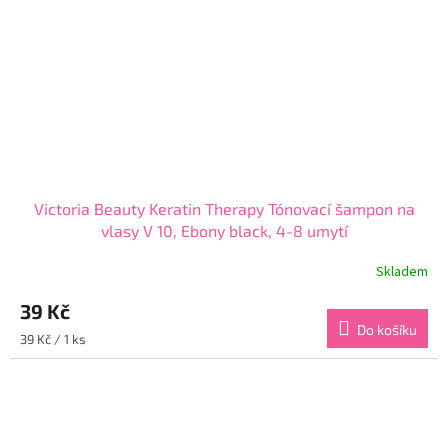
Victoria Beauty Keratin Therapy Tónovací šampon na
vlasy V 10, Ebony black, 4-8 umytí
Skladem
Průměrné
hodnocení
39 Kč
produktu
je
Do košíku
Měrná
39 Kč / 1 ks
3,9
cena:
z
5
hvězdiček.