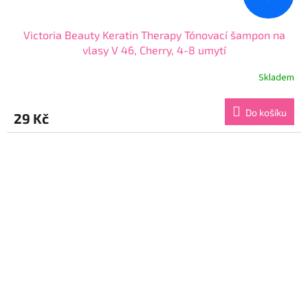
Victoria Beauty Keratin Therapy Tónovací šampon na
vlasy V 46, Cherry, 4-8 umytí
Skladem
Průměrné
hodnocení
produktu
Do košíku
29 Kč
je
4,3
z
5
hvězdiček.