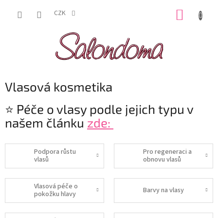
Přejít
NÁKUP
na
CZK
obsah
KOŠÍK
Vlasová kosmetika
⭐ Péče o vlasy podle jejich typu v
našem článku
zde:
Podpora růstu
Pro regeneraci a
vlasů
obnovu vlasů
Vlasová péče o
Barvy na vlasy
pokožku hlavy