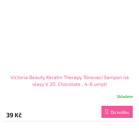
Victoria Beauty Keratin Therapy Tónovací šampon na
vlasy V 20, Chocolate , 4-8 umytí
Skladem
Průměrné
hodnocení
produktu
Do košíku
39 Kč
je
3,9
z
5
hvězdiček.