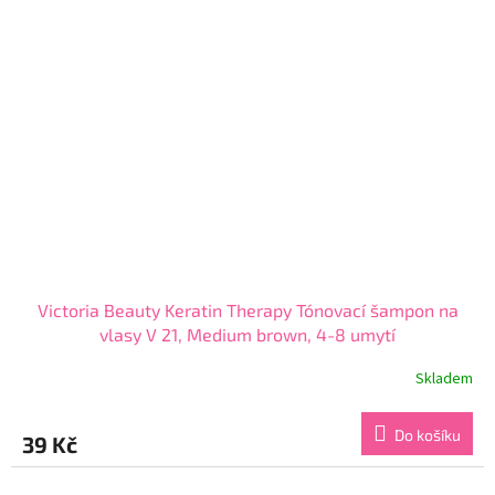
Victoria Beauty Keratin Therapy Tónovací šampon na
vlasy V 21, Medium brown, 4-8 umytí
Skladem
Průměrné
hodnocení
produktu
Do košíku
39 Kč
je
3,8
z