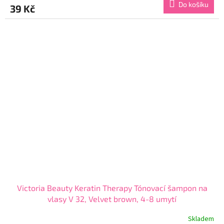
Do košíku
39 Kč
je
3,8
z
5
hvězdiček.
Victoria Beauty Keratin Therapy Tónovací šampon na
vlasy V 32, Velvet brown, 4-8 umytí
Skladem
Průměrné