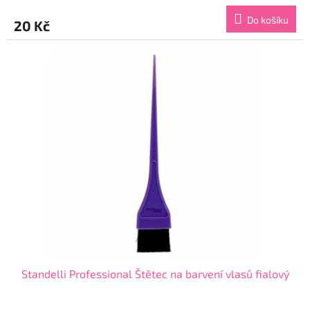
produktu
Do košíku
20 Kč
je
4,2
z
5
hvězdiček.
Standelli Professional Štětec na barvení vlasů fialový