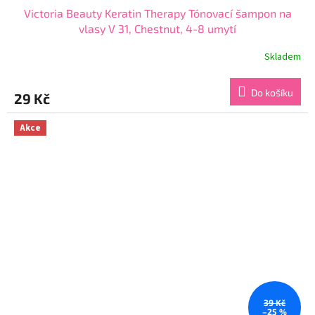
Victoria Beauty Keratin Therapy Tónovací šampon na
vlasy V 31, Chestnut, 4-8 umytí
Skladem
Průměrné
hodnocení
produktu
Do košíku
29 Kč
je
4,4
z
Akce
5
hvězdiček.
39 Kč
–25 %