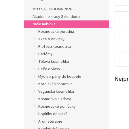
n
e
Miss SALONDOMA 2026
l
Akademie krásy Salondoma
Naše nabídka
Kosmetická poradna
Akce & novinky
Pleťová kosmetika
Parfémy
Tělová kosmetika
Péče o vlasy
Mýdla a pěny do koupele
Nejpr
Korejská kosmetika
Veganská kosmetika
Kosmetika a zdraví
Kosmetické pomůcky
Doplňky do vlasů
Aromaterapie