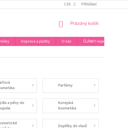
ZPŮSOB PLATBY ZA ZBOŽÍ
VZORKOVÁ PRODEJNA - PRAHA 5, JINONICE
CZK
Přihlášení
NÁKUPNÍ
Prázdný košík
KOŠÍK
mínky
Doprava a platby
O nás
ČLÁNKY nejen o Kosmetic
leťová
Parfémy
osmetika
ýdla a pěny do
Korejská
oupele
kosmetika
osmetické
Doplňky do vlasů