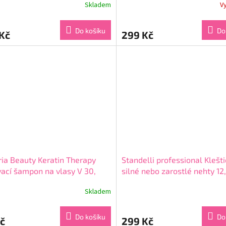
Skladem
V
rné
Průměrné
cení
hodnocení
ktu
produktu
Do košíku
Do
Kč
299 Kč
je
3,7
z
5
ček.
hvězdiček.
ria Beauty Keratin Therapy
Standelli professional Klešt
ací šampon na vlasy V 30,
silné nebo zarostlé nehty 12
e, 4-8 umytí
Skladem
rné
Průměrné
cení
hodnocení
ktu
produktu
Do košíku
Do
č
299 Kč
je