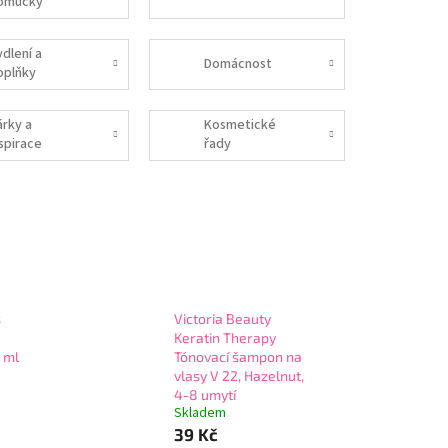
omůcky
ydlení a
Domácnost
oplňky
árky a
Kosmetické
nspirace
řady
s
Victoria Beauty
Keratin Therapy
 ml
Tónovací šampon na
vlasy V 22, Hazelnut,
4-8 umytí
Skladem
39 Kč