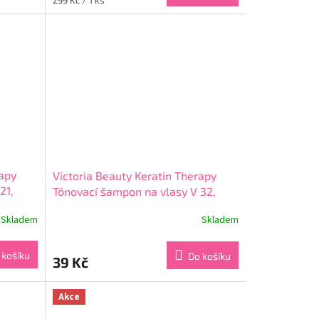
4,0
cena:
z
5
hvězdiček.
rapy
Victoria Beauty Keratin Therapy
21,
Tónovací šampon na vlasy V 32,
Velvet brown, 4-8 umytí
Skladem
Skladem
Průměrné
hodnocení
produktu
 košíku
Do košíku
39 Kč
je
3,9
z
Akce
5
hvězdiček.