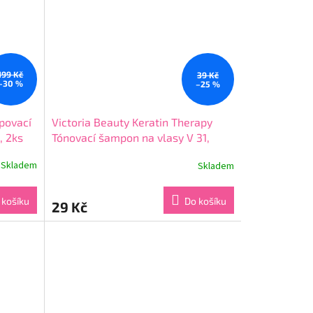
199 Kč
39 Kč
–30 %
–25 %
povací
Victoria Beauty Keratin Therapy
, 2ks
Tónovací šampon na vlasy V 31,
Chestnut, 4-8 umytí
Skladem
Skladem
Průměrné
hodnocení
produktu
 košíku
Do košíku
29 Kč
je
4,4
z
5
hvězdiček.