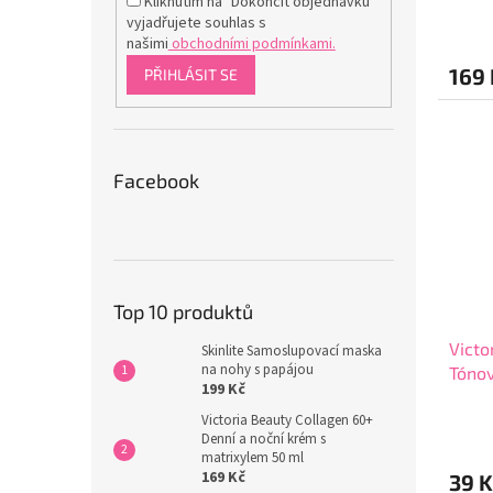
Kliknutím na "Dokončit objednávku"
Průmě
vyjadřujete souhlas s
hodno
našimi
obchodními podmínkami.
produ
169 
PŘIHLÁSIT SE
je
3,5
z
5
hvězdi
Facebook
Top 10 produktů
Victo
Skinlite Samoslupovací maska
na nohy s papájou
Tónov
199 Kč
Coffe
Průmě
Victoria Beauty Collagen 60+
Denní a noční krém s
hodno
matrixylem 50 ml
produ
169 Kč
39 K
je