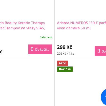
ria Beauty Keratin Therapy
Aristea NUMEROS 130 F par
ací šampon na vlasy V 45,
voda dámská 50 ml
Cherry, 4-8 umytí
Skladem
rné
Průměrné
cení
hodnocení
299 Kč
ktu
produktu
Do košíku
č
je
Do
Měrná
299 Kč / 1 ks
3,7
cena:
z
Akce
5
Novinka
ček.
hvězdiček.