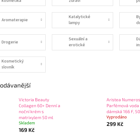
kosmetika
zdraví
p
Katalytické
B
Aromaterapie
lampy
d
Sexuální a
D
Drogerie
erotické
i
pomůcky
Kosmetický
slovník
odávanější
Victoria Beauty
Aristea Numero
Collagen 60+ Denní a
Parfémová voda
noční krém s
dámská 166 F, 50
Vyprodáno
matrixylem 50 ml
Skladem
299 Kč
169 Kč