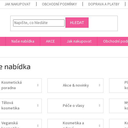
JAK NAKUPOVAT
OBCHODNÍ PODMÍNKY
DOPRAVA A PLATBY
HLEDAT
Naše nabídka
AKCE
Jak nakupovat
Obchodní pod
e nabídka
Kosmetická
P
Akce & novinky
poradna
k
Tělová
M
Péče o vlasy
kosmetika
k
Veganská
Kosmetika a
K