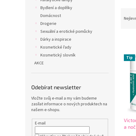
Katalytické lampy
Bydlení a doplňky
Ř
Domácnost
a
Nejlev
Drogerie
z
e
Sexuální a erotické pomůcky
n
Dárky a inspirace
í
Kosmetické řady
p
V
Kosmetický slovník
r
Tip
ý
AKCE
o
p
d
i
u
s
k
Odebírat newsletter
p
t
r
ů
Vložte svůj e-mail a my vám budeme
o
zasílat informace o nových produktech na
d
našem e-shopu.
u
Victo
k
E-mail
a noč
t
ů