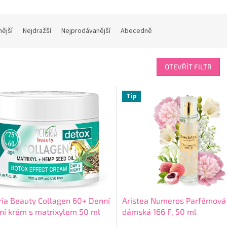
nější
Nejdražší
Nejprodávanější
Abecedně
OTEVŘÍT FILTR
Tip
ria Beauty Collagen 60+ Denní
Aristea Numeros Parfémová
ní krém s matrixylem 50 ml
dámská 166 F, 50 ml