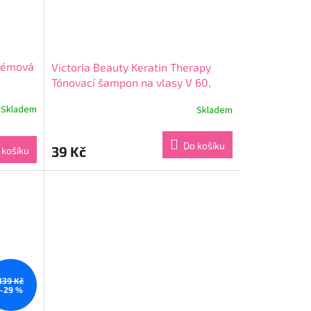
fémová
Victoria Beauty Keratin Therapy
Tónovací šampon na vlasy V 60,
Dark blonde, 4-8 umytí
Skladem
Skladem
Průměrné
hodnocení
produktu
Do košíku
39 Kč
 košíku
je
3,7
z
5
hvězdiček.
339 Kč
–29 %