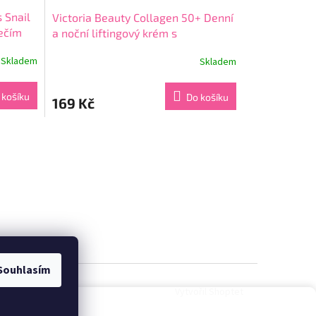
s Snail
Victoria Beauty Collagen 50+ Denní
nečím
a noční liftingový krém s
kolagenem a kyselinou
Skladem
Skladem
Průměrné
hyaluronovou, 50 ml
hodnocení
produktu
 košíku
Do košíku
169 Kč
je
3,7
z
5
hvězdiček.
Souhlasím
Vytvořil Shoptet