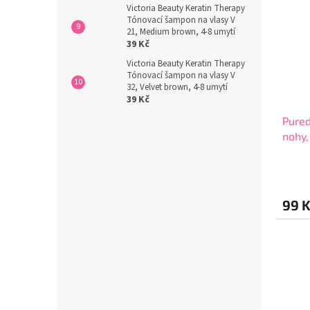
Victoria Beauty Keratin Therapy
Tónovací šampon na vlasy V
21, Medium brown, 4-8 umytí
39 Kč
Victoria Beauty Keratin Therapy
Tónovací šampon na vlasy V
32, Velvet brown, 4-8 umytí
39 Kč
Pure
nohy,
Průmě
hodno
produ
99 
je
4,0
z
5
hvězdi