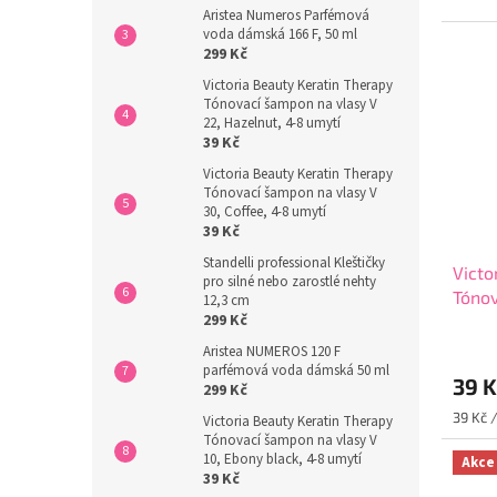
3,8
Aristea Numeros Parfémová
z
voda dámská 166 F, 50 ml
5
299 Kč
hvězdi
Victoria Beauty Keratin Therapy
Tónovací šampon na vlasy V
22, Hazelnut, 4-8 umytí
39 Kč
Victoria Beauty Keratin Therapy
Tónovací šampon na vlasy V
30, Coffee, 4-8 umytí
39 Kč
Standelli professional Kleštičky
Victo
pro silné nebo zarostlé nehty
Tónov
12,3 cm
299 Kč
Ebony
Průmě
Aristea NUMEROS 120 F
hodno
parfémová voda dámská 50 ml
39 K
produ
299 Kč
je
Měrná
39 Kč /
Victoria Beauty Keratin Therapy
3,9
cena:
Tónovací šampon na vlasy V
z
10, Ebony black, 4-8 umytí
Akce
5
39 Kč
hvězdi