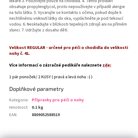
lékaře.3. Používejte pouze na chodidla. 4. Tento produkt
obsahuje propylenglycol, proto nepoužívejte v případě alergie
na tuto látku. 5. Vyvarujte se kontaktu s očima, pokud dojde k
nechtěnému vniknutí látky do oka, vypláchněte je pod tekoucí
vodou. 6. Neskladujte v blízkosti tepelných zdrojů ani na přímém
slunci. 7. Udržujte z dosahu dětí.
Velikost REGULAR - určené pro péči o chodidla do velikosti
nohy č. 41.
Více informací o zázračné pedikúře naleznete
zde:
1 pár ponožek/ 2 KUSY ( pravá a levá noha :-) )
Doplňkové parametry
Kategorie
:
Přípravky pro péči o nohy
Hmotnost
:
0.1 kg
EAN
:
8809052588519
Z