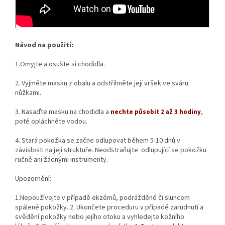
Návod na použití:
1.Omyjte a osušte si chodidla.
2. Vyjměte masku z obalu a odstřihněte její vršek ve sváru
nůžkami.
3. Nasaďte masku na chodidla a
,
nechte působit
2 až 3 hodiny
poté opláchněte vodou.
4. Stará pokožka se začne odlupovat během 5-10 dnů v
závislosti na její struktuře. Neodstraňujte odlupující se pokožku
ručně ani žádnými instrumenty.
Upozornění:
1.Nepoužívejte v případě ekzémů, podrážděné či sluncem
spálené pokožky. 2. Ukončete proceduru v případě zarudnutí a
svědění pokožky nebo jejího otoku a vyhledejte kožního