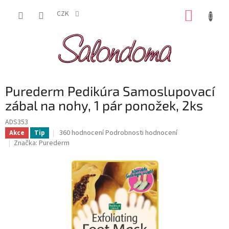
Přejít
NÁKUP
na
CZK
obsah
KOŠÍK
Purederm Pedikúra Samoslupovací
zábal na nohy, 1 pár ponožek, 2ks
ADS353
Průměrné
360 hodnocení
Podrobnosti hodnocení
Akce
Tip
hodnocení
Značka:
Purederm
produktu
je
3,8
z
5
hvězdiček.