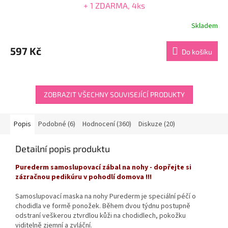
+ 1 ZDARMA, 4ks
Skladem
Průměrné
hodnocení
produktu
597 Kč
Do košíku
je
4,2
z
5
hvězdiček.
ZOBRAZIT VŠECHNY SOUVISEJÍCÍ PRODUKTY
Popis
Podobné (6)
Hodnocení (360)
Diskuze (20)
Detailní popis produktu
Purederm samoslupovací zábal na nohy - dopřejte si
zázračnou pedikúru v pohodlí domova !!!
Samoslupovací maska na nohy Purederm je speciální péčí o
chodidla ve formě ponožek. Během dvou týdnu postupně
odstraní veškerou ztvrdlou kůži na chodidlech, pokožku
viditelně zjemní a zvláční.