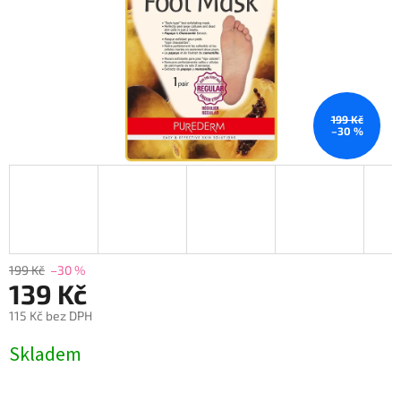
199 Kč
–30 %
199 Kč
–30 %
139 Kč
115 Kč bez DPH
Měrná
Skladem
cena: