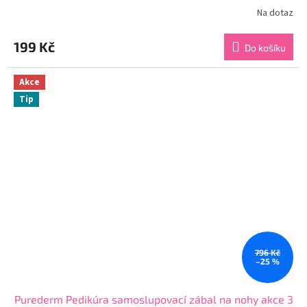
Na dotaz
Průměrné
hodnocení
produktu
199 Kč
Do košíku
je
4,0
z
Akce
5
Tip
hvězdiček.
796 Kč
–25 %
Purederm Pedikúra samoslupovací zábal na nohy akce 3