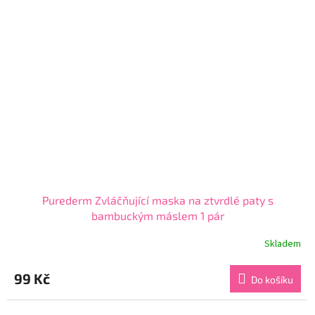
Purederm Zvláčňující maska na ztvrdlé paty s
bambuckým máslem 1 pár
Skladem
Průměrné
hodnocení
produktu
99 Kč
Do košíku
je
4,4
z