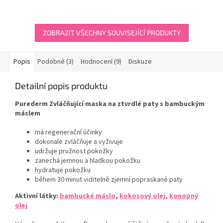
4,0
z
5
hvězdiček.
ZOBRAZIT VŠECHNY SOUVISEJÍCÍ PRODUKTY
Popis
Podobné (3)
Hodnocení (9)
Diskuze
Detailní popis produktu
Purederm Zvláčňující maska na ztvrdlé paty s bambuckým
máslem
má regenerační účinky
dokonale zvláčňuje a vyživuje
udržuje pružnost pokožky
zanechá jemnou a hladkou pokožku
hydratuje pokožku
během 30 minut viditelně zjemní popraskané paty
Aktivní látky:
bambucké máslo
,
kokosový olej
,
konopný
olej