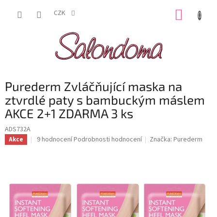
Přejít
NÁKUP
na
CZK
obsah
KOŠÍK
Purederm Zvláčňující maska na
ztvrdlé paty s bambuckým máslem
AKCE 2+1 ZDARMA 3 ks
ADS732A
Průměrné
9 hodnocení
Podrobnosti hodnocení
Značka:
Purederm
Akce
hodnocení
produktu
je
4,6
z
5
hvězdiček.