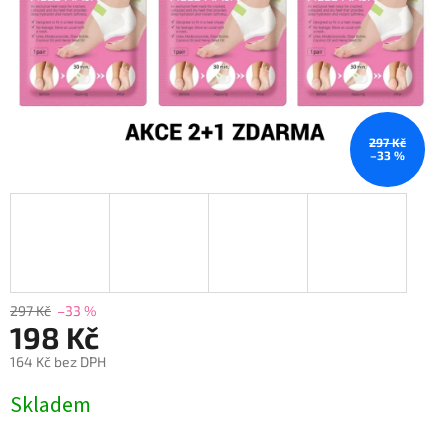
297 Kč
–33 %
297 Kč
–33 %
198 Kč
164 Kč bez DPH
Měrná
Skladem
cena: