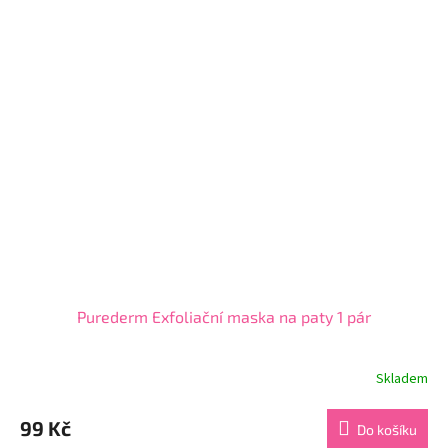
5
hvězdiček.
Purederm Exfoliační maska na paty 1 pár
Skladem
Průměrné
hodnocení
produktu
99 Kč
Do košíku
je