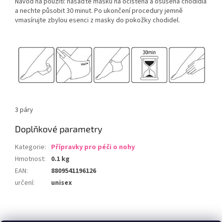
Návod na použití: nasaďte masku na očištěná a osušená chodidla
a nechte působit 30 minut. Po ukončení procedury jemně
vmasírujte zbylou esenci z masky do pokožky chodidel.
3 páry
Doplňkové parametry
Kategorie
:
Přípravky pro péči o nohy
Hmotnost
:
0.1 kg
EAN
:
8809541196126
určení
:
unisex
Z