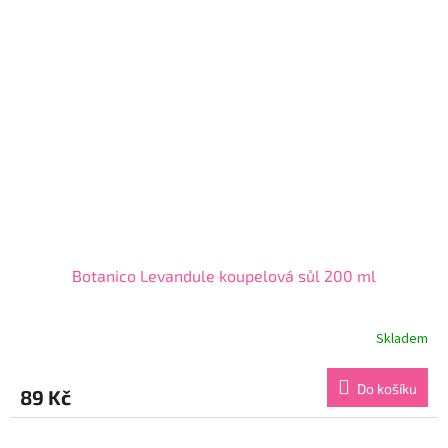
Botanico Levandule koupelová sůl 200 ml
Skladem
Průměrné
hodnocení
produktu
Do košíku
89 Kč
je
5,0
z