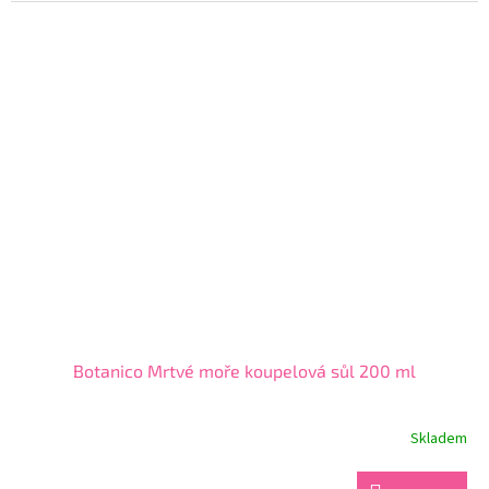
5,0
z
5
hvězdiček.
Botanico Mrtvé moře koupelová sůl 200 ml
Skladem
Průměrné
hodnocení
produktu