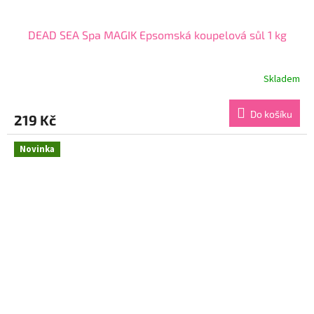
DEAD SEA Spa MAGIK Epsomská koupelová sůl 1 kg
Skladem
Průměrné
hodnocení
produktu
Do košíku
219 Kč
je
4,5
z
Novinka
5
hvězdiček.