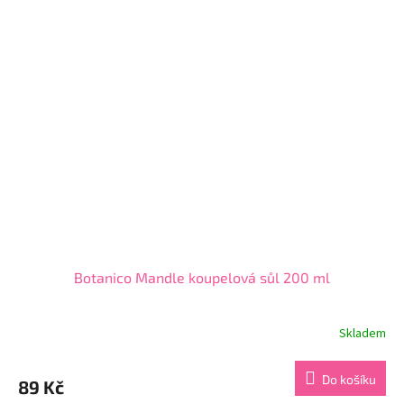
5
hvězdiček.
Botanico Mandle koupelová sůl 200 ml
Skladem
Průměrné
hodnocení
produktu
Do košíku
89 Kč
je