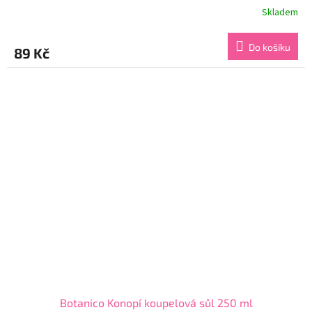
Skladem
Průměrné
hodnocení
produktu
Do košíku
89 Kč
je
5,0
z
5
hvězdiček.
Botanico Konopí koupelová sůl 250 ml