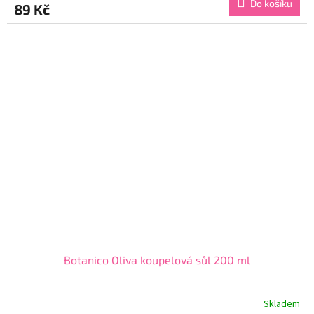
Do košíku
89 Kč
je
5,0
z
5
hvězdiček.
Botanico Oliva koupelová sůl 200 ml
Skladem