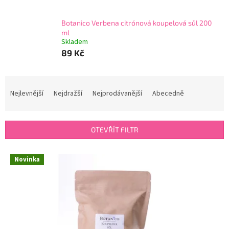
Botanico Verbena citrónová koupelová sůl 200
ml
Skladem
89 Kč
Ř
a
Nejlevnější
Nejdražší
Nejprodávanější
Abecedně
z
e
n
OTEVŘÍT FILTR
í
p
V
r
Novinka
ý
o
p
d
i
u
s
k
p
t
r
ů