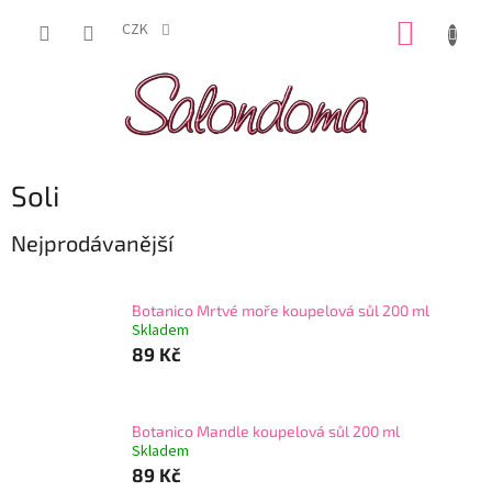
Přejít
NÁKUP
na
CZK
obsah
KOŠÍK
Soli
Nejprodávanější
Botanico Mrtvé moře koupelová sůl 200 ml
Skladem
89 Kč
Botanico Mandle koupelová sůl 200 ml
Skladem
89 Kč