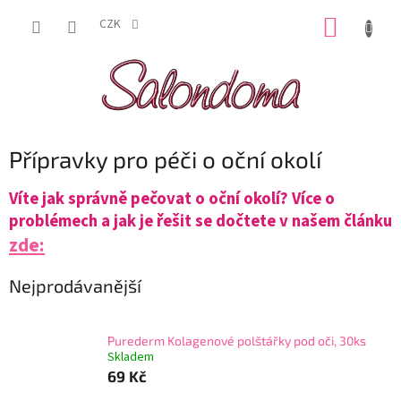
Přejít
NÁKUP
na
CZK
obsah
KOŠÍK
Přípravky pro péči o oční okolí
Víte jak správně pečovat o oční okolí? Více o
problémech a jak je řešit se dočtete v našem článku
zde:
Nejprodávanější
Purederm Kolagenové polštářky pod oči, 30ks
Skladem
69 Kč