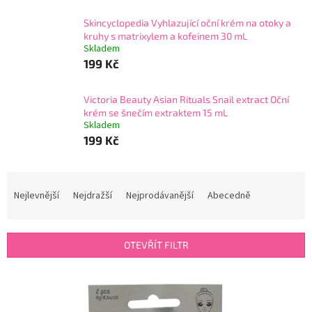
Skincyclopedia Vyhlazující oční krém na otoky a
kruhy s matrixylem a kofeinem 30 mL
Skladem
199 Kč
Victoria Beauty Asian Rituals Snail extract Oční
krém se šnečím extraktem 15 mL
Skladem
199 Kč
Ř
a
Nejlevnější
Nejdražší
Nejprodávanější
Abecedně
z
e
n
OTEVŘÍT FILTR
í
p
V
r
ý
o
p