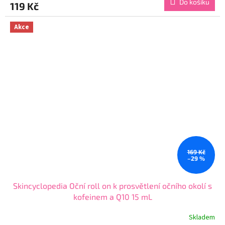
Do košíku
119 Kč
je
4,6
z
Akce
5
hvězdiček.
169 Kč
–29 %
Skincyclopedia Oční roll on k prosvětlení očního okolí s
kofeinem a Q10 15 mL
Skladem
Průměrné