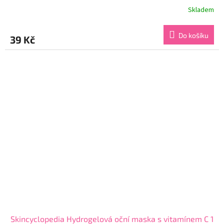
Skladem
Průměrné
hodnocení
produktu
Do košíku
39 Kč
je
4,4
z
5
hvězdiček.
Skincyclopedia Hydrogelová oční maska s vitamínem C 1