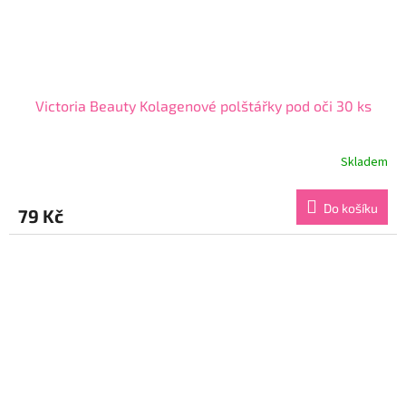
Victoria Beauty Kolagenové polštářky pod oči 30 ks
Skladem
Průměrné
hodnocení
produktu
Do košíku
79 Kč
je
4,2
z
5
hvězdiček.