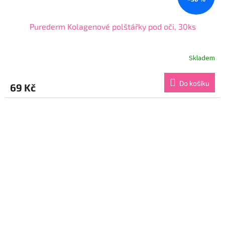
Purederm Kolagenové polštářky pod oči, 30ks
Skladem
Průměrné
hodnocení
produktu
Do košíku
69 Kč
je
3,9
z
5
hvězdiček.