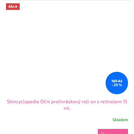
z
Akce
5
hvězdiček.
169 Kč
–29 %
Skincyclopedia Oční protivráskový roll on s retinolem 15
mL
Skladem
Průměrné
hodnocení
produktu