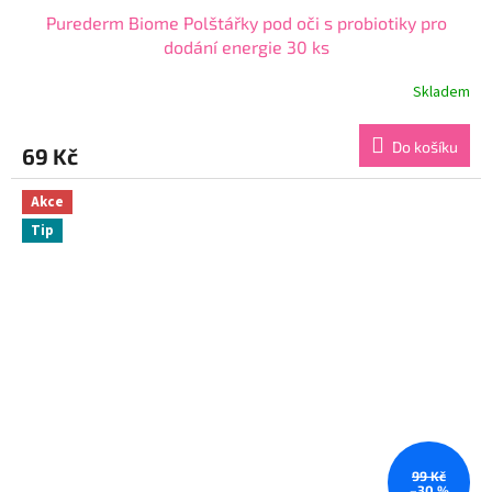
Purederm Biome Polštářky pod oči s probiotiky pro
dodání energie 30 ks
Skladem
Průměrné
hodnocení
produktu
Do košíku
69 Kč
je
4,8
z
Akce
5
Tip
hvězdiček.
99 Kč
–30 %