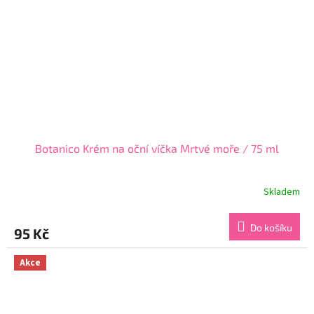
Botanico Krém na oční víčka Mrtvé moře / 75 ml
Skladem
Průměrné
hodnocení
produktu
Do košíku
95 Kč
je
3,7
z
Akce
5
hvězdiček.