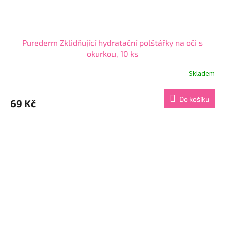
Purederm Zklidňující hydratační polštářky na oči s
okurkou, 10 ks
Skladem
Průměrné
hodnocení
produktu
Do košíku
69 Kč
je
4,7
z
5
hvězdiček.