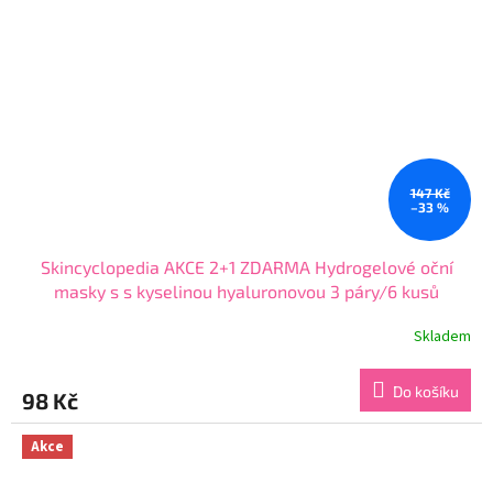
147 Kč
–33 %
Skincyclopedia AKCE 2+1 ZDARMA Hydrogelové oční
masky s s kyselinou hyaluronovou 3 páry/6 kusů
Skladem
Průměrné
hodnocení
produktu
Do košíku
98 Kč
je
5,0
z
Akce
5
hvězdiček.