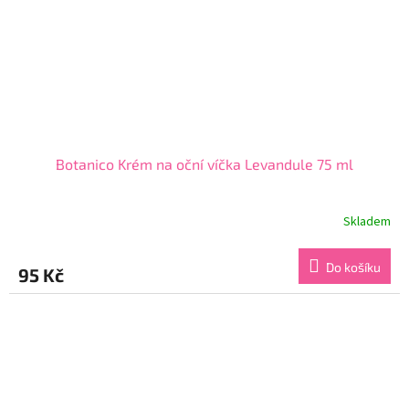
Botanico Krém na oční víčka Levandule 75 ml
Skladem
Průměrné
hodnocení
produktu
Do košíku
95 Kč
je
5,0
z
5
hvězdiček.