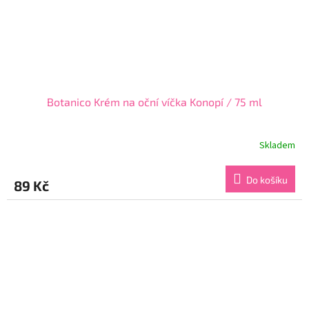
Botanico Krém na oční víčka Konopí / 75 ml
Skladem
Průměrné
hodnocení
produktu
Do košíku
89 Kč
je
5,0
z
5
hvězdiček.