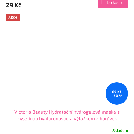
Do košíku
29 Kč
je
4,9
z
Akce
5
hvězdiček.
69 Kč
–50 %
Victoria Beauty Hydratační hydrogelová maska s
kyselinou hyaluronovou a výtažkem z borůvek
Skladem
Průměrné