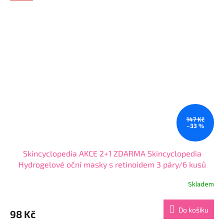
5
hvězdiček.
147 Kč
–33 %
Skincyclopedia AKCE 2+1 ZDARMA Skincyclopedia
Hydrogelové oční masky s retinoidem 3 páry/6 kusů
Skladem
Průměrné
hodnocení
produktu
Do košíku
98 Kč
je
5,0