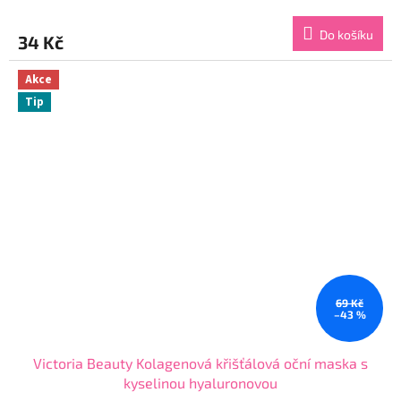
hodnocení
produktu
Do košíku
34 Kč
je
4,9
z
Akce
5
Tip
hvězdiček.
69 Kč
–43 %
Victoria Beauty Kolagenová křišťálová oční maska s
kyselinou hyaluronovou