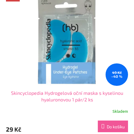
5
hvězdiček.
49 Kč
–40 %
Skincyclopedia Hydrogelová oční maska s kyselinou
hyaluronovou 1 pár/2 ks
Skladem
Průměrné
hodnocení
produktu
Do košíku
29 Kč
je