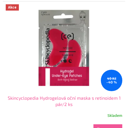
5,0
z
Akce
5
hvězdiček.
49 Kč
–40 %
Skincyclopedia Hydrogelová oční maska s retinoidem 1
pár/2 ks
Skladem
Průměrné
hodnocení
produktu