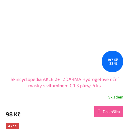
147 Kč
–33 %
Skincyclopedia AKCE 2+1 ZDARMA Hydrogelové oční
masky s vitamínem C 1 3 páry/ 6 ks
Skladem
Průměrné
hodnocení
produktu
Do košíku
98 Kč
je
5,0
z
Akce