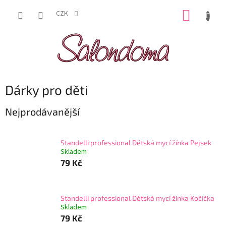
Přejít
NÁKUP
na
CZK
obsah
KOŠÍK
Dárky pro děti
Nejprodávanější
Standelli professional Dětská mycí žínka Pejsek
Skladem
79 Kč
Standelli professional Dětská mycí žínka Kočička
Skladem
79 Kč