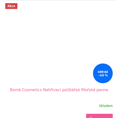
z
Akce
5
hvězdiček.
499 Kč
–40 %
Bomb Cosmetics Nahřívací polštářek Mořská panna
Skladem
Průměrné
hodnocení
produktu