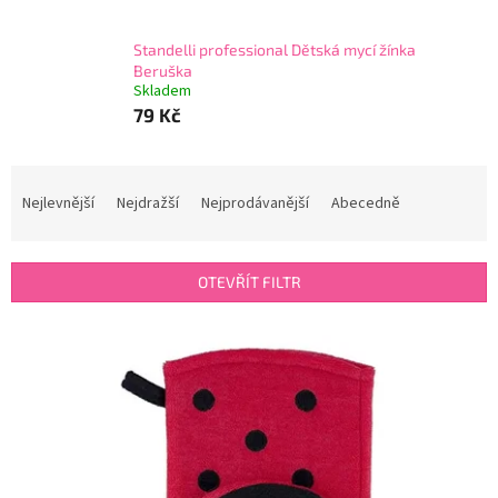
Standelli professional Dětská mycí žínka
Beruška
Skladem
79 Kč
Ř
a
Nejlevnější
Nejdražší
Nejprodávanější
Abecedně
z
e
n
OTEVŘÍT FILTR
í
p
V
r
ý
o
p
d
i
u
s
k
p
t
r
ů