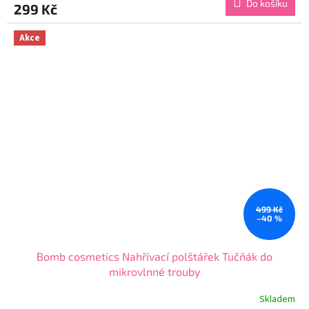
Do košíku
299 Kč
je
4,7
z
Akce
5
hvězdiček.
499 Kč
–40 %
Bomb cosmetics Nahřívací polštářek Tučňák do
mikrovlnné trouby
Skladem
Průměrné