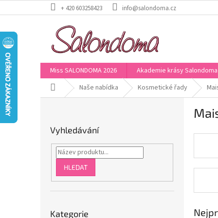
Přejít
+ 420 603258423
info@salondoma.cz
na
obsah
Miss SALONDOMA 2026
Akademie krásy Salondoma
Domů
Naše nabídka
Kosmetické řady
Mai
P
Mais
o
s
Vyhledávání
t
r
a
n
HLEDAT
n
í
p
Přeskočit
a
Nejpr
Kategorie
kategorie