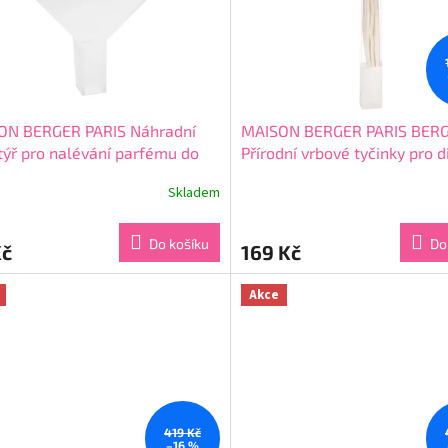
ON BERGER PARIS Náhradní
MAISON BERGER PARIS BER
týř pro nalévání parfému do
Přírodní vrbové tyčinky pro d
ytické lampy
6ks 27cm
Skladem
rné
Průměrné
cení
hodnocení
ktu
produktu
Do košíku
Do
Kč
169 Kč
je
5,0
z
Akce
5
ček.
hvězdiček.
419 Kč
–16 %