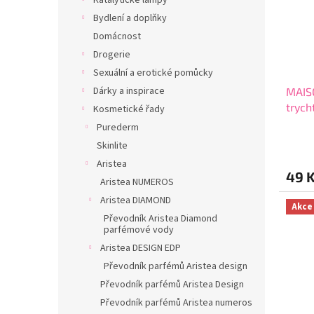
Katalytické lampy
s
k
p
Bydlení a doplňky
t
r
Domácnost
ů
o
Drogerie
d
Sexuální a erotické pomůcky
u
Dárky a inspirace
MAIS
k
trych
t
Kosmetické řady
katal
ů
Purederm
Průmě
Skinlite
hodno
produ
Aristea
49 
je
Aristea NUMEROS
5,0
Aristea DIAMOND
z
Akce
5
Převodník Aristea Diamond
parfémové vody
hvězdi
Aristea DESIGN EDP
Převodník parfémů Aristea design
Převodník parfémů Aristea Design
Převodník parfémů Aristea numeros