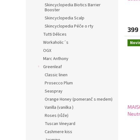
Skincyclopedia Biotics Barrier
náplň
Booster
Průmě
hodno
Skincyclopedia Scalp
produ
Skincyclopedia Péče o rty
399
je
Tutti Délices
4,1
z
Workaholic´s
Novi
5
OGX
hvězdi
Marc Anthony
Greenleaf
Classic linen
Prosecco Plum
Seaspray
Orange Honey (pomeranč s medem)
MAIS
Vanilla (vanilka )
Neutr
Roses (růže)
katal
Tuscan Vineyard
Cashmere kiss