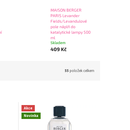
MAISON BERGER
PARIS Levander
Fields/Levandulové
pole náplň do
í
katalytické lampy 500
ml
Skladem
409 Kč
55
položek celkem
Akce
Novinka