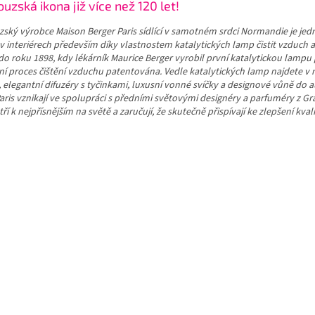
uzská ikona již více než 120 let!
o
d
v
a
á
ský výrobce Maison Berger Paris sídlící v samotném srdci Normandie je jedn
c
n
v interiérech především díky vlastnostem katalytických lamp čistit vzduch 
í
í
do roku 1898, kdy lékárník Maurice Berger vyrobil první katalytickou lampu 
p
ní proces čištění vzduchu patentována. Vedle katalytických lamp najdete v 
r
, elegantní difuzéry s tyčinkami, luxusní vonné svíčky a designové vůně do 
v
aris vznikají ve spolupráci s předními světovými designéry a parfuméry z Gras
k
tří k nejpřísnějším na světě a zaručují, že skutečně přispívají ke zlepšení kvali
y
v
ý
p
i
s
u