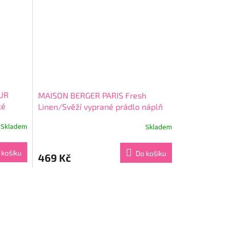
hvězdiček.
PUR
MAISON BERGER PARIS Fresh
ké
Linen/Svěží vyprané prádlo náplň
do katalytické lampy 0,5l
Skladem
Skladem
Průměrné
hodnocení
produktu
 košíku
Do košíku
469 Kč
je
4,8
z
5
hvězdiček.