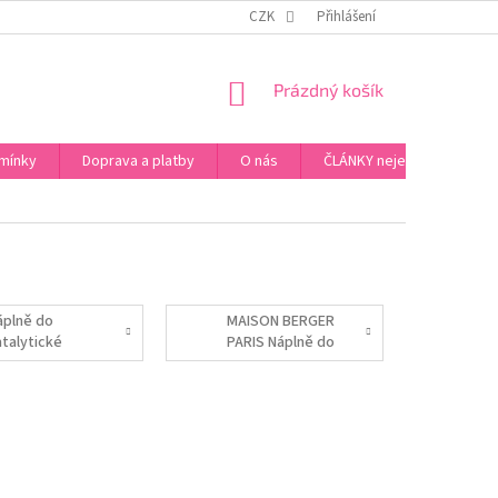
ZPŮSOB PLATBY ZA ZBOŽÍ
VZORKOVÁ PRODEJNA - PRAHA 5, JINONICE
CZK
Přihlášení
NÁKUPNÍ
Prázdný košík
KOŠÍK
mínky
Doprava a platby
O nás
ČLÁNKY nejen o Kosmetic
áplně do
MAISON BERGER
atalytické
PARIS Náplně do
ampy MAISON
difuzérů
ERGER PARIS