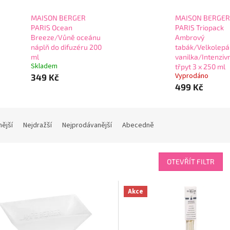
MAISON BERGER
MAISON BERGER
PARIS Ocean
PARIS Triopack
Breeze/Vůně oceánu
Ambrový
náplň do difuzéru 200
tabák/Velkolepá
ml
vanilka/Intenzivn
Skladem
třpyt 3 x 250 ml
Vyprodáno
349 Kč
499 Kč
nější
Nejdražší
Nejprodávanější
Abecedně
OTEVŘÍT FILTR
Akce