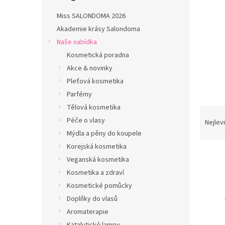
n
e
Miss SALONDOMA 2026
l
Akademie krásy Salondoma
Naše nabídka
Kosmetická poradna
Akce & novinky
Pleťová kosmetika
Parfémy
Tělová kosmetika
Ř
Péče o vlasy
a
Nejlev
z
Mýdla a pěny do koupele
e
Korejská kosmetika
n
Veganská kosmetika
í
Kosmetika a zdraví
p
V
Kosmetické pomůcky
r
ý
o
Doplňky do vlasů
p
d
Aromaterapie
i
u