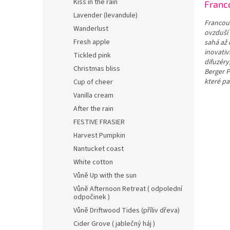
Kiss in the rain
Franco
Lavender (levandule)
Francouz
Wanderlust
ovzduší 
Fresh apple
sahá až 
inovativ
Tickled pink
difuzéry
Christmas bliss
Berger P
které pa
Cup of cheer
Vanilla cream
After the rain
FESTIVE FRASIER
Harvest Pumpkin
Nantucket coast
White cotton
Vůně Up with the sun
Vůně Afternoon Retreat ( odpolední
odpočinek )
Vůně Driftwood Tides (příliv dřeva)
Cider Grove ( jablečný háj )