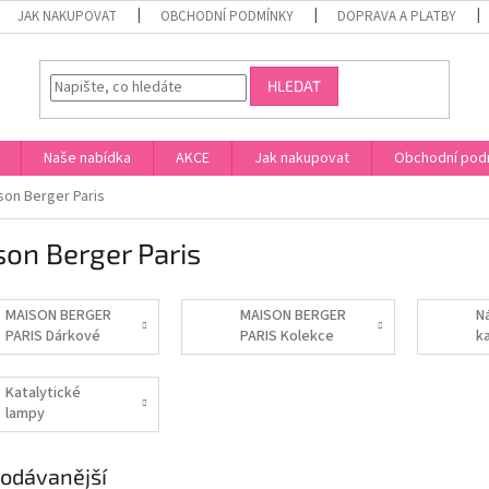
JAK NAKUPOVAT
OBCHODNÍ PODMÍNKY
DOPRAVA A PLATBY
HLEDAT
Naše nabídka
AKCE
Jak nakupovat
Obchodní pod
son Berger Paris
on Berger Paris
MAISON BERGER
MAISON BERGER
N
PARIS Dárkové
PARIS Kolekce
k
sady
Lolita Lempicka
l
B
Katalytické
lampy
odávanější