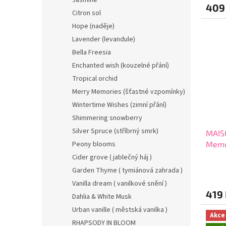
Jasmine
409
Citron sol
Hope (naděje)
Lavender (levandule)
Bella Freesia
Enchanted wish (kouzelné přání)
Tropical orchid
Merry Memories (šťastné vzpomínky)
Wintertime Wishes (zimní přání)
Shimmering snowberry
Silver Spruce (stříbrný smrk)
MAIS
Memo
Peony blooms
do di
Cider grove ( jablečný háj )
Průmě
Garden Thyme ( tymiánová zahrada )
hodno
Vanilla dream ( vanilkové snění )
produ
419
je
Dahlia & White Musk
4,5
Urban vanille ( městská vanilka )
z
Akce
RHAPSODY IN BLOOM
5