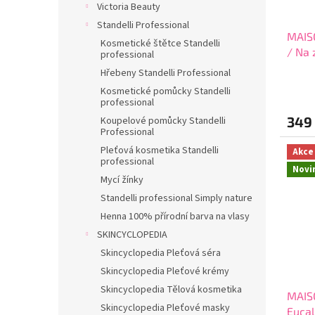
Victoria Beauty
Standelli Professional
MAIS
Kosmetické štětce Standelli
/ Na 
professional
difuz
Hřebeny Standelli Professional
Průmě
Kosmetické pomůcky Standelli
hodno
professional
produ
349
Koupelové pomůcky Standelli
je
Professional
5,0
z
Pleťová kosmetika Standelli
Akce
professional
5
Novi
hvězdi
Mycí žínky
Standelli professional Simply nature
Henna 100% přírodní barva na vlasy
SKINCYCLOPEDIA
Skincyclopedia Pleťová séra
Skincyclopedia Pleťové krémy
Skincyclopedia Tělová kosmetika
MAIS
Skincyclopedia Pleťové masky
Eucal