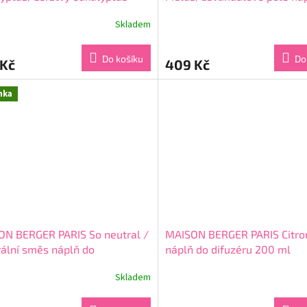
 do katalytické lampy 500 ml
katalytické lampy 500 ml
Skladem
rné
Průměrné
cení
hodnocení
ktu
produktu
Do košíku
Do
 Kč
409 Kč
je
5,0
z
nka
5
ček.
hvězdiček.
ON BERGER PARIS So neutral /
MAISON BERGER PARIS Citro
ální směs náplň do
náplň do difuzéru 200 ml
ytické lampy 500 ml
Skladem
Průměrné
hodnocení
produktu