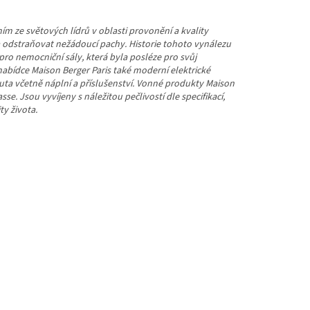
ím ze světových lídrů v oblasti provonění a kvality
a odstraňovat nežádoucí pachy. Historie tohoto vynálezu
pro nemocniční sály, která byla posléze pro svůj
nabídce Maison Berger Paris také moderní elektrické
auta včetně náplní a příslušenství. Vonné produkty Maison
se. Jsou vyvíjeny s náležitou pečlivostí dle specifikací,
ty života.