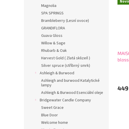
Novi
hvězdi
Magnolia
SPA SPRINGS
Brambleberry (Lesní ovoce)
GRANDIFLORA
Guava Gloss
Willow & Sage
Rhubarb & Oak
MAIS
Harvest Gold ( Zlatá sklizeň )
blos
Silver spruce (stříbrný smrk)
do ka
Průmě
Ashleigh & Burwood
hodno
Ashleigh and burwood Katalytické
produ
lampy
449
je
Ashleigh & Burwood Esenciální oleje
5,0
z
Bridgewater Candle Company
5
Sweet Grace
hvězdi
Blue Door
Welcome home