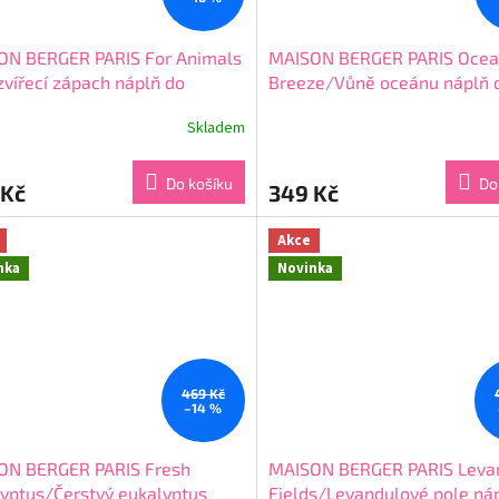
ON BERGER PARIS For Animals
MAISON BERGER PARIS Oce
zvířecí zápach náplň do
Breeze/Vůně oceánu náplň 
éru 200 mL
difuzéru 200 ml
Skladem
rné
Průměrné
cení
hodnocení
ktu
produktu
Do košíku
Do
 Kč
349 Kč
je
4,0
z
Akce
5
nka
Novinka
ček.
hvězdiček.
469 Kč
–14 %
ON BERGER PARIS Fresh
MAISON BERGER PARIS Leva
yptus/Čerstvý eukalyptus
Fields/Levandulové pole ná