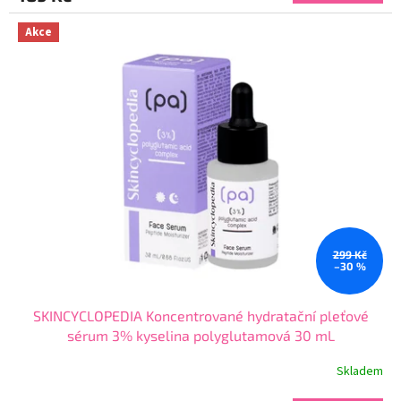
5,0
z
Akce
5
hvězdiček.
299 Kč
–30 %
SKINCYCLOPEDIA Koncentrované hydratační pleťové
sérum 3% kyselina polyglutamová 30 mL
Skladem
Průměrné
hodnocení