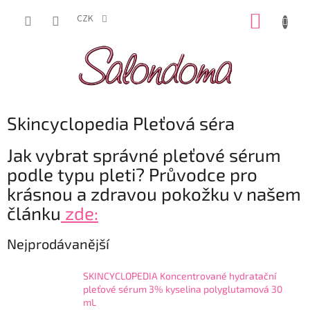
Přejít
NÁKUP
na
CZK
obsah
KOŠÍK
Skincyclopedia Pleťová séra
Jak vybrat správné pleťové sérum
podle typu pleti? Průvodce pro
krásnou a zdravou pokožku v našem
článku
zde:
Nejprodávanější
SKINCYCLOPEDIA Koncentrované hydratační
pleťové sérum 3% kyselina polyglutamová 30
mL