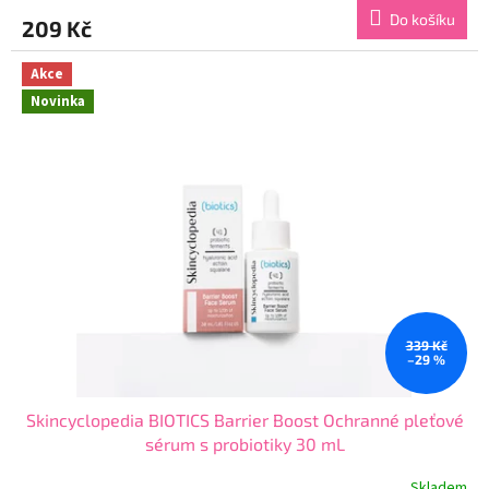
produktu
Do košíku
209 Kč
je
4,2
z
Akce
5
Novinka
hvězdiček.
339 Kč
–29 %
Skincyclopedia BIOTICS Barrier Boost Ochranné pleťové
sérum s probiotiky 30 mL
Skladem