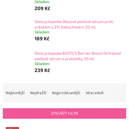
Skladem
209 Kč
Skincyclopedia Olejové pleťové sérum proti
vráskám s 2% bakuchiolem 30 mL
Skladem
189 Kč
Skincyclopedia BIOTICS Barrier Boost Ochranné
pleťové sérum s probiotiky 30 mL
Skladem
239 Kč
Ř
a
Nejlevnější
Nejdražší
Nejprodávanější
Abecedně
z
e
n
OTEVŘÍT FILTR
í
p
V