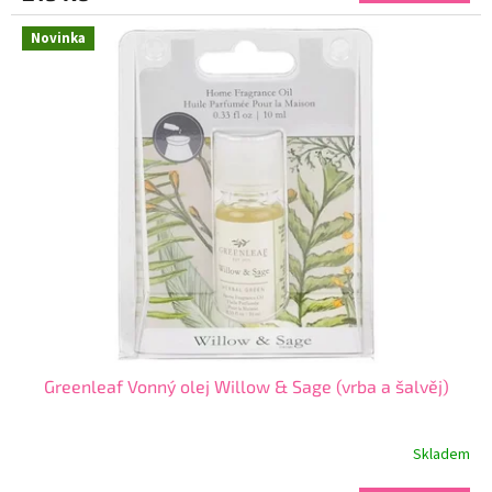
5,0
z
Novinka
5
hvězdiček.
Greenleaf Vonný olej Willow & Sage (vrba a šalvěj)
Skladem
Průměrné
hodnocení