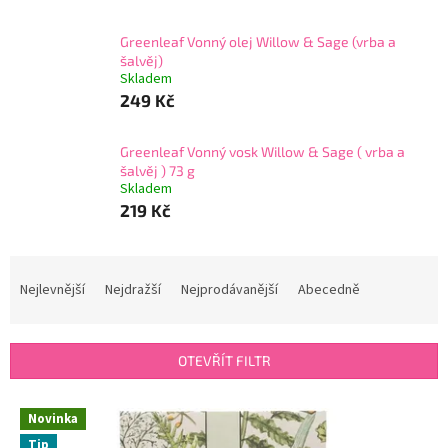
Greenleaf Vonný olej Willow & Sage (vrba a
šalvěj)
Skladem
249 Kč
Greenleaf Vonný vosk Willow & Sage ( vrba a
šalvěj ) 73 g
Skladem
219 Kč
Ř
a
Nejlevnější
Nejdražší
Nejprodávanější
Abecedně
z
e
n
OTEVŘÍT FILTR
í
p
V
r
Novinka
ý
o
Tip