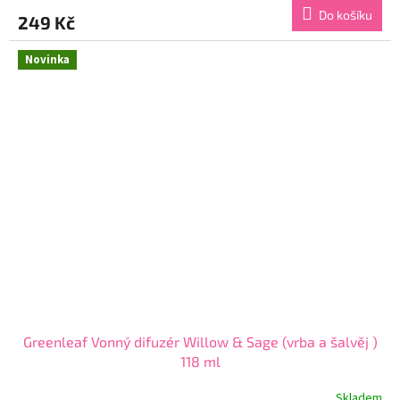
produktu
Do košíku
249 Kč
je
5,0
z
Novinka
5
hvězdiček.
Greenleaf Vonný difuzér Willow & Sage (vrba a šalvěj )
118 ml
Skladem