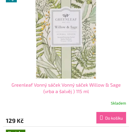
p
d
i
u
s
k
p
t
r
ů
o
d
u
k
t
ů
Greenleaf Vonný sáček Vonný sáček Willow & Sage
(vrba a šalvěj ) 115 ml
Skladem
Průměrné
hodnocení
produktu
Do košíku
129 Kč
je
5,0