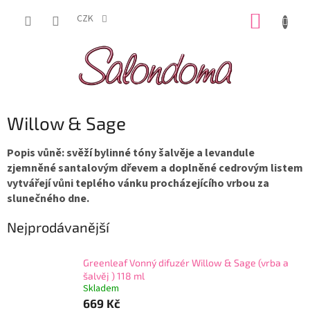
Přejít
NÁKUP
na
CZK
obsah
KOŠÍK
Willow & Sage
Popis vůně: svěží bylinné tóny šalvěje a levandule
zjemněné santalovým dřevem a doplněné cedrovým listem
vytvářejí vůni teplého vánku procházejícího vrbou za
slunečného dne.
Nejprodávanější
Greenleaf Vonný difuzér Willow & Sage (vrba a
šalvěj ) 118 ml
Skladem
669 Kč