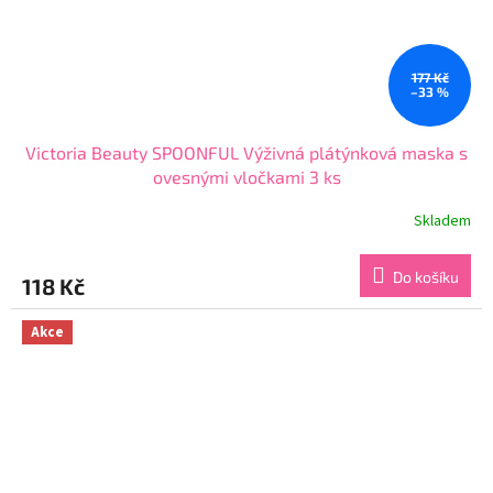
177 Kč
–33 %
Victoria Beauty SPOONFUL Výživná plátýnková maska s
ovesnými vločkami 3 ks
Skladem
Průměrné
hodnocení
produktu
Do košíku
118 Kč
je
5,0
z
Akce
5
hvězdiček.