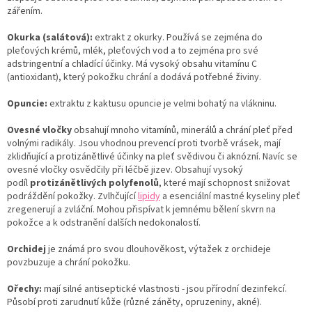
zářením.
Okurka (salátová):
extrakt z okurky. Používá se zejména do
pleťových krémů, mlék, pleťových vod a to zejména pro své
adstringentní a chladící účinky. Má vysoký obsahu vitamínu C
(antioxidant), který pokožku chrání a dodává potřebné živiny.
Opuncie:
extraktu z kaktusu opuncie je velmi bohatý na vlákninu.
Ovesné vločky
obsahují mnoho vitamínů, minerálů a chrání pleť před
volnými radikály. Jsou vhodnou prevencí proti tvorbě vrásek, mají
zklidňující a protizánětlivé účinky na pleť svědivou či aknózní. Navíc se
ovesné vločky osvědčily při léčbě jizev. Obsahují vysoký
podíl
protizánětlivých polyfenolů
, které mají schopnost snižovat
podráždění pokožky. Zvlhčující
lipidy
a esenciální mastné kyseliny pleť
zregenerují a zvláční. Mohou přispívat k jemnému bělení skvrn na
pokožce a k odstranění dalších nedokonalostí.
Orchidej
je známá pro svou dlouhověkost, výtažek z orchideje
povzbuzuje a chrání pokožku.
Ořechy:
mají silné antiseptické vlastnosti - jsou přírodní dezinfekcí.
Působí proti zarudnutí kůže (různé záněty, opruzeniny, akné).