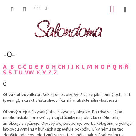
Přejít
NÁKUP
na
CZK
obsah
KOŠÍK
-O-
A
B
C-Č
D
E
F
G
H
CH
I
J
K
L
M
N
O
P
Q
R-Ř
S-Š
T
U V
W
X
Y
Z-Ž
O
Oliva - olivovník:
prášek z pecek oliv. Využívá se jako jemný exfoliant.
(peeling), extrakt z listu olivovníku má antibakteriální vlastnosti.
Olivový olej:
má vysoký obsah kyseliny olejové. Používá se již po
mnoho tisíciletí pro své vynikající účinky na pokožku celého těla,
změkčuje a vyživuje.
Olivový olej
podporuje tvorbu kolagenu, urychluje
látkovou výměnu v buňkách a zpevňuje pokožku. Díky němu se tak
zlepšuje odolnost pleti vůči stárnutí, zejména pak způsobeném UV