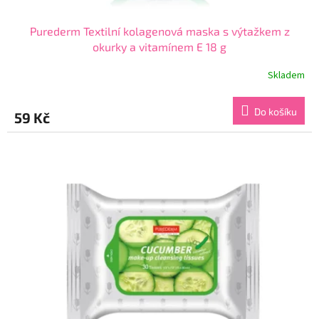
Purederm Textilní kolagenová maska s výtažkem z
okurky a vitamínem E 18 g
Skladem
Průměrné
hodnocení
produktu
Do košíku
59 Kč
je
4,7
z
5
hvězdiček.