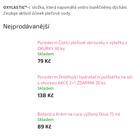
OXYLASTIL™-:
složka, která napomáhá vnitro buněčnému dýchání.
Zesiluje aktivní účinek pleťové vody.
Nejprodávanější
Purederm Čisticí pleťové ubrousky s výtažky z
OKURKY 30 ks
Skladem
79 Kč
Purederm Zklidňující hydratační polštářky na oči
s okurkou AKCE 2+1 ZDARMA 30 ks
Skladem
138 Kč
Botanico Krém na ruce výživný Oliva 75 ml
Skladem
89 Kč