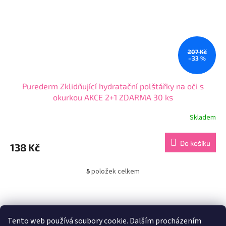
207 Kč
–33 %
Purederm Zklidňující hydratační polštářky na oči s
okurkou AKCE 2+1 ZDARMA 30 ks
Skladem
Průměrné
hodnocení
produktu
Do košíku
138 Kč
je
5,0
z
5
položek celkem
O
5
v
hvězdiček.
l
Z
á
á
Zboží.cz
Heureka.cz
d
p
Tento web používá soubory cookie. Dalším procházením
a