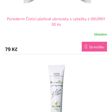
Purederm Čisticí pleťové ubrousky s výtažky z OKURKY
30 ks
Skladem
Průměrné
hodnocení
produktu
Do košíku
79 Kč
je
4,6
z
5
hvězdiček.