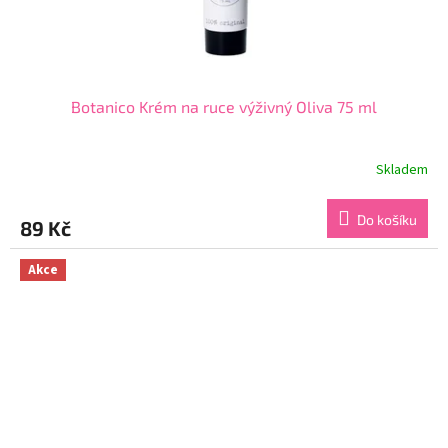
Botanico Krém na ruce výživný Oliva 75 ml
Skladem
Průměrné
hodnocení
produktu
Do košíku
89 Kč
je
5,0
z
Akce
5
hvězdiček.