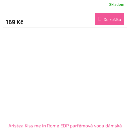
Skladem
Průměrné
hodnocení
produktu
Do košíku
169 Kč
je
4,5
z
5
hvězdiček.
Aristea Kiss me in Rome EDP parfémová voda dámská