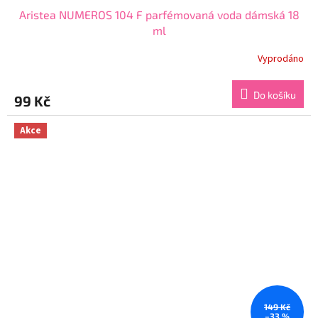
Aristea NUMEROS 104 F parfémovaná voda dámská 18
ml
Vyprodáno
Průměrné
hodnocení
produktu
Do košíku
99 Kč
je
3,7
z
Akce
5
hvězdiček.
149 Kč
–33 %