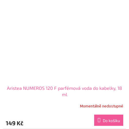
5
hvězdiček.
Aristea NUMEROS 120 F parfémová voda do kabelky, 18
ml
Momentálně nedostupné
Průměrné
hodnocení
produktu
Do košíku
149 Kč
je
3,9