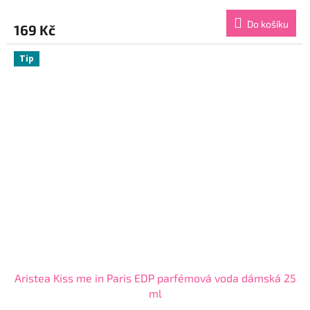
hodnocení
produktu
Do košíku
169 Kč
je
4,4
z
Tip
5
hvězdiček.
Aristea Kiss me in Paris EDP parfémová voda dámská 25
ml