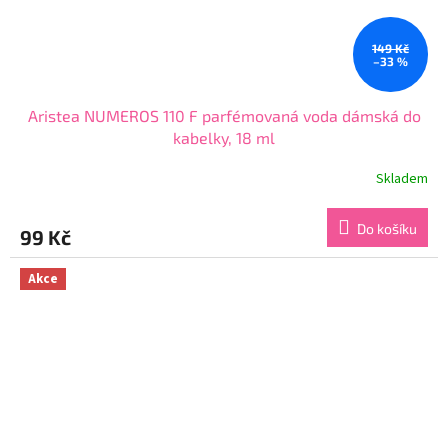
149 Kč
–33 %
Aristea NUMEROS 110 F parfémovaná voda dámská do
kabelky, 18 ml
Skladem
Průměrné
hodnocení
produktu
Do košíku
99 Kč
je
3,9
z
Akce
5
hvězdiček.