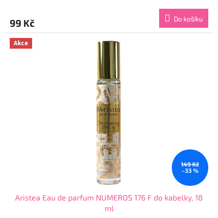
hodnocení
produktu
Do košíku
99 Kč
je
3,8
z
Akce
5
hvězdiček.
149 Kč
–33 %
Aristea Eau de parfum NUMEROS 176 F do kabelky, 18
ml