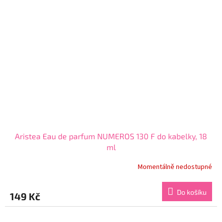
Aristea Eau de parfum NUMEROS 130 F do kabelky, 18
ml
Momentálně nedostupné
Průměrné
hodnocení
produktu
Do košíku
149 Kč
je
3,7
z