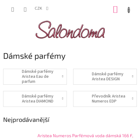
Přejít
NÁKUP
na
CZK
obsah
KOŠÍK
Dámské parfémy
Dámské parfémy
Dámské parfémy
Aristea Eau de
Aristea DESIGN
parfum
Dámské parfémy
Převodník Aristea
Aristea DIAMOND
Numeros EDP
Nejprodávanější
Aristea Numeros Parfémová voda dámská 166 F,