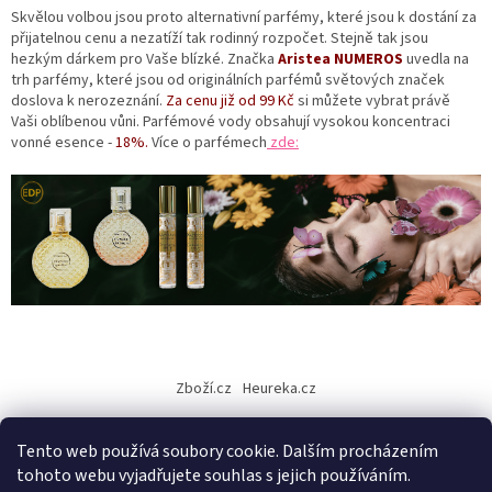
ý
Skvělou volbou jsou proto alternativní parfémy, které jsou k dostání za
p
přijatelnou cenu a nezatíží tak rodinný rozpočet. Stejně tak jsou
i
hezkým dárkem pro Vaše blízké.
Značka
Aristea
NUMEROS
uvedla na
s
trh parfémy, které jsou od originálních parfémů světových značek
u
doslova k nerozeznání.
Za cenu již od 99 Kč
si můžete vybrat právě
Vaši
oblíbenou vůni. Parfémové vody obsahují vysokou koncentraci
vonné esence -
18%.
Více o parfémech
zde:
Z
á
Zboží.cz
Heureka.cz
p
a
Tento web používá soubory cookie. Dalším procházením
t
tohoto webu vyjadřujete souhlas s jejich používáním.
í