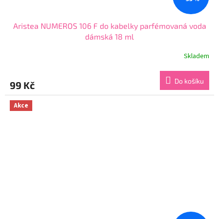
Aristea NUMEROS 106 F do kabelky parfémovaná voda
dámská 18 ml
Skladem
Průměrné
hodnocení
produktu
Do košíku
99 Kč
je
3,7
z
Akce
5
hvězdiček.