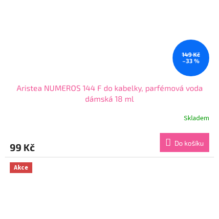
149 Kč
–33 %
Aristea NUMEROS 144 F do kabelky, parfémová voda
dámská 18 ml
Skladem
Průměrné
hodnocení
produktu
Do košíku
99 Kč
je
3,9
z
Akce
5
hvězdiček.