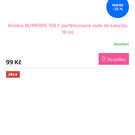
149 Kč
–33 %
Aristea NUMEROS 108 F parfémovaná voda do kabelky
18 ml
Skladem
Průměrné
hodnocení
produktu
Do košíku
99 Kč
je
4,3
z
Akce
5
hvězdiček.