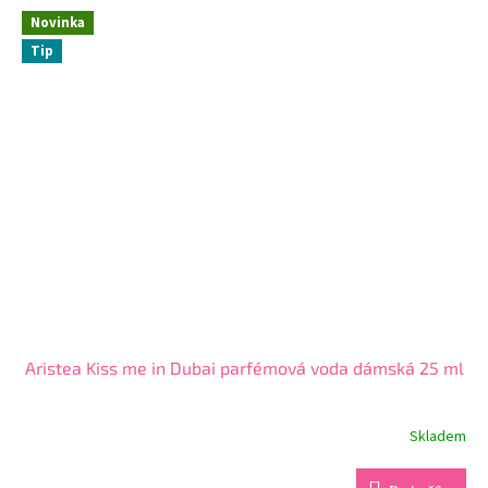
z
Novinka
5
Tip
hvězdiček.
Aristea Kiss me in Dubai parfémová voda dámská 25 ml
Skladem
Průměrné
hodnocení
produktu