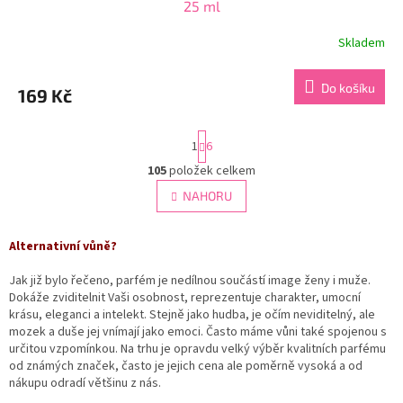
25 ml
Skladem
Průměrné
hodnocení
produktu
Do košíku
169 Kč
je
4,2
z
S
1
6
5
t
hvězdiček.
r
105
položek celkem
O
á
v
NAHORU
n
l
k
á
o
v
d
Alternativní vůně?
á
a
n
c
Jak již bylo řečeno, parfém je nedílnou součástí image ženy i muže.
í
í
Dokáže zviditelnit Vaši osobnost, reprezentuje charakter, umocní
p
krásu, eleganci a intelekt. Stejně jako hudba, je očím neviditelný, ale
r
mozek a duše jej vnímají jako emoci. Často máme vůni také spojenou s
v
určitou vzpomínkou. Na trhu je opravdu velký výběr kvalitních parfému
k
od známých značek, často je jejich cena ale poměrně vysoká a od
y
nákupu odradí většinu z nás.
v