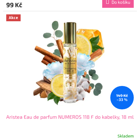
Do košíku
99 Kč
je
3,6
z
Akce
5
hvězdiček.
149 Kč
–33 %
Aristea Eau de parfum NUMEROS 118 F do kabelky, 18 ml
Skladem
Průměrné