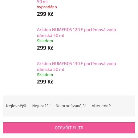
50 ml
Vyprodáno
299 Kč
Aristea NUMEROS 120 F parfémová voda
dámská 50 ml
Skladem
299 Kč
Aristea NUMEROS 130 F parfémová voda
dámská 50 ml
Skladem
299 Kč
Ř
a
Nejlevnější
Nejdražší
Nejprodávanější
Abecedně
z
e
n
OTEVŘÍT FILTR
í