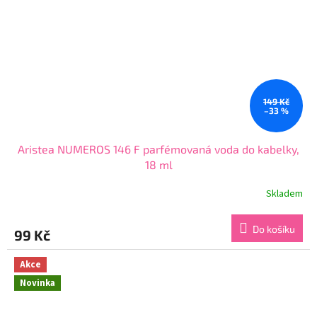
149 Kč
–33 %
Aristea NUMEROS 146 F parfémovaná voda do kabelky,
18 ml
Skladem
Průměrné
hodnocení
produktu
Do košíku
99 Kč
je
3,5
z
Akce
5
Novinka
hvězdiček.