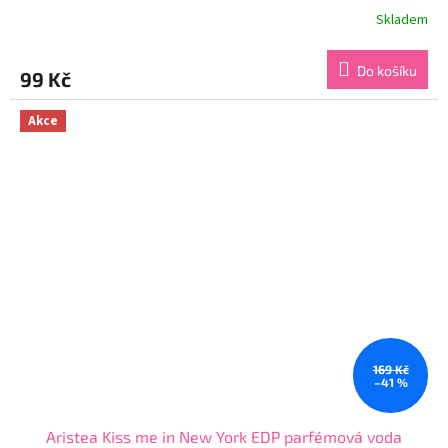
Skladem
Průměrné
hodnocení
produktu
Do košíku
99 Kč
je
3,7
z
Akce
5
hvězdiček.
169 Kč
–41 %
Aristea Kiss me in New York EDP parfémová voda