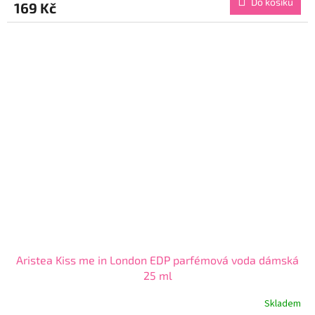
Do košíku
169 Kč
je
4,6
z
5
hvězdiček.
Aristea Kiss me in London EDP parfémová voda dámská
25 ml
Skladem
Průměrné