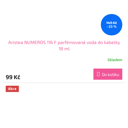
149 Kč
–33 %
Aristea NUMEROS 116 F parfémovaná voda do kabelky
18 ml
Skladem
Průměrné
hodnocení
produktu
Do košíku
99 Kč
je
3,8
z
Akce
5
hvězdiček.