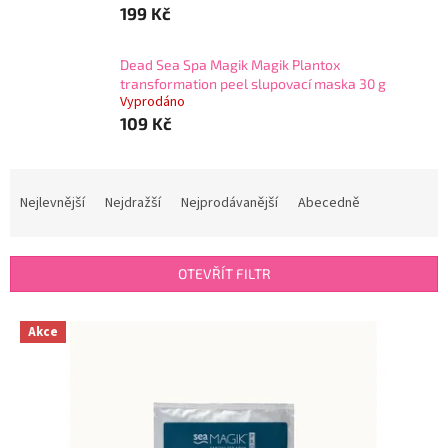
199 Kč
Dead Sea Spa Magik Magik Plantox
transformation peel slupovací maska 30 g
Vyprodáno
109 Kč
Ř
a
Nejlevnější
Nejdražší
Nejprodávanější
Abecedně
z
e
n
OTEVŘÍT FILTR
í
p
V
r
Akce
ý
o
p
d
i
u
s
k
p
t