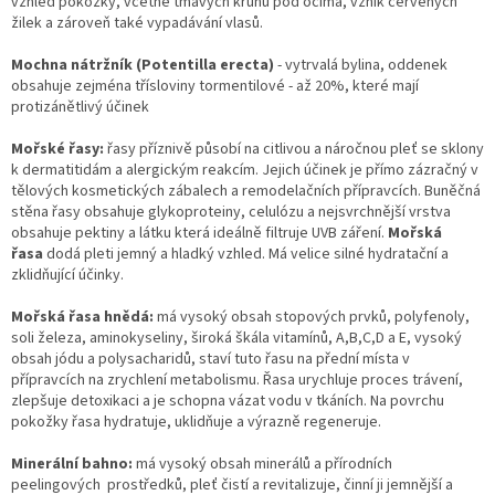
vzhled pokožky, včetně tmavých kruhů pod očima, vznik červených
žilek a zároveň také vypadávání vlasů.
Mochna nátržník (Potentilla erecta)
- vytrvalá bylina, oddenek
obsahuje zejména třísloviny tormentilové - až 20%, které mají
protizánětlivý účinek
Mořské řasy:
řasy příznivě působí na citlivou a náročnou pleť se sklony
k dermatitidám a alergickým reakcím. Jejich účinek je přímo zázračný v
tělových kosmetických zábalech a remodelačních přípravcích. Buněčná
stěna řasy obsahuje glykoproteiny, celulózu a nejsvrchnější vrstva
obsahuje pektiny a látku která ideálně filtruje UVB záření.
Mořská
řasa
dodá pleti jemný a hladký vzhled. Má velice silné hydratační a
zklidňující účinky.
Mořská řasa hnědá:
má vysoký obsah stopových prvků, polyfenoly,
soli železa, aminokyseliny, široká škála vitamínů, A,B,C,D a E, vysoký
obsah jódu a polysacharidů, staví tuto řasu na přední místa v
přípravcích na zrychlení metabolismu. Řasa urychluje proces trávení,
zlepšuje detoxikaci a je schopna vázat vodu v tkáních. Na povrchu
pokožky řasa hydratuje, uklidňuje a výrazně regeneruje.
Minerální bahno:
má vysoký obsah minerálů a přírodních
peelingových prostředků, pleť čistí a revitalizuje, činní ji jemnější a