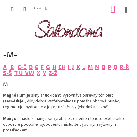
Přejít
NÁKUP
na
CZK
obsah
KOŠÍK
-M-
A
B
C-Č
D
E
F
G
H
CH
I
J
K
L
M
N
O
P
Q
R-Ř
S-Š
T
U V
W
X
Y
Z-Ž
M
Magnésium j
e silný antioxidant, vyrovnává barevný tón pleti
(zesvětluje), díky dobré vstřebatelnosti pomáhá obnově buněk,
regeneruje, hydratuje a je protizánětlivý (vhodný na akné).
Mango:
máslo z manga se vyrábí se ze semen tohoto exotického
ovoce, je podobné jojobovému máslu. Je výborným výživným
prostředkem.