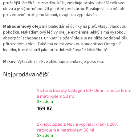
pružnější. Změkčuje ztvrdlou kůži, zmírňuje otoky, přináší celkovou
úlevu a je výborné použít jej před pedikúrou. Posiluje vlas a působí
preventivně proti jeho lámání, dvojení a vypadávání.
Makadamiový olej:
má blahodárné účinky na pleť, vlasy, vlasovou
pokožku. Makadamiový léčivý olej je extrémně lehký a má vysokou
absorpční schopnost. Unikátní složení oleje je nejblíže podobné tělu
přirozenému oleji. Také má velmi vysokou koncentraci Omega 7
kyselin, které slouží jako přírodní zvlhčovače lidského těla.
Mrkev:
Výtažek z mrkve
zklidňuje a omlazuje pokožku.
Nejprodávanější
Victoria Beauty Collagen 60+ Denní a noční krém
s matrixylem 50 ml
Skladem
169 Kč
Skincyclopedia Noční vypínací krém s 20%
retinolem a matrixylem 50 ml
Skladem