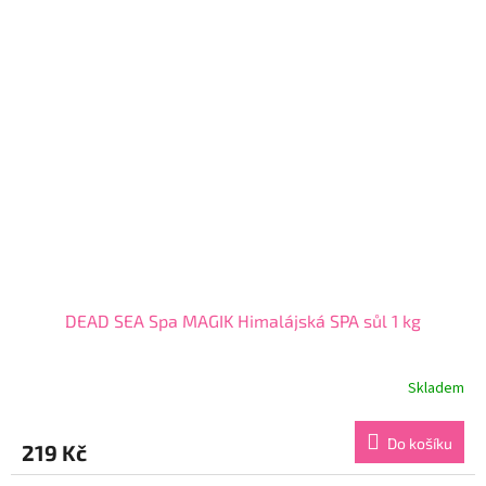
hvězdiček.
DEAD SEA Spa MAGIK Himalájská SPA sůl 1 kg
Skladem
Průměrné
hodnocení
produktu
Do košíku
219 Kč
je
5,0