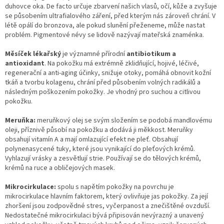
duhovce oka. De facto určuje zbarvení našich vlasů, očí, kůže a zvyšuje
se působením ultrafialového záření, před kterým nás zároveň chrání. V
létě opálí do bronzova, ale pokud slunění přeženeme, může nastat
problém. Pigmentové névy se lidově nazývají mateřská znaménka.
Měsíček lékařský
je významné přírodní
antibiotikum a
antioxidant
. Na pokožku má extrémně zklidňující, hojivé, léčivé,
regenerační a anti-aging účinky, snižuje otoky, pomáhá obnovit kožní
tkáň a tvorbu kolagenu, chrání před působením volných radikálů a
následným poškozením pokožky. Je vhodný pro suchou a citlivou
pokožku.
Meruňka:
meruňkový olej se svým složením se podobá mandlovému
oleji, příznivě působí na pokožku a dodává ji měkkost. Meruňky
obsahují vitamín A a mají omlazující efekt ne pleť. Obsahují
polynenasycené tuky, které jsou vynikající do pleťových krémů.
Vyhlazují vrásky a zesvětlují strie. Používají se do tělových krémů,
krémů na ruce a obličejových masek.
Mikrocirkulace:
spolu s napětím pokožky na povrchu je
mikrocirkulace hlavním faktorem, který ovlivňuje jas pokožky. Za její
zhoršení jsou zodpovědné stres, vyčerpanost a znečištěné ovzduší.
Nedostatečné mikrocirkulaci bývá připisován nevýrazný a unavený