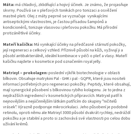
Máta:
má chladivý, zklidňující a hojivý účinek. Je známo, že projasňuje
skvrny. Používá se v pleťových tonikách pro tonizaci a osvěžení
mastné pleti. Olej z máty peprné se vyznačuje vynikajícími
antiseptickými vlastnostmi, je častou přísadou šampónů a
kondicionérů, tonizuje vlasovou i pleťovou pokožku. Má přírodní
protizánětlivé účinky.
Mateří kašička:
Má vynikající účinky na předčasné stárnutí pokožky,
její regeneraci a celkový vzhled. Příznivě působí na kůži, vyživují ji a
působí antibakteriálně, ideální kombinace v péči o pleť a vlasy. Mateří
kašičku najdete v kosmetice pod označením royal jelly.
Matrixyl – prokolagen:
poslední výkřik biotechnologie v oblasti
bílkovin. Obsahuje matrykini Pal - GHK i pal - GQPR, které jsou nositeli
informací potřebných pro regeneraci pokožky. Peptidy, které obsahují,
mají synergické působení s bílkovinou rybího kolagenu. Je to jedna z
nejdražších ingrediencí v kosmetických přípravcích. Matryxil patří k
nejnovějším a nejúčinnějším látkám patřícím do skupiny "ničitelů
vrásek". Výrazně podporuje mikrocirkulaci. Jeho působení je podobné
retinolu, oproti němu ale Matrixyl 3000 působí dvakrát rychleji, nedráždí
pokožku a je stabilní a proto si zachovává své vlastnosti po celou dobu
užívání krémů.