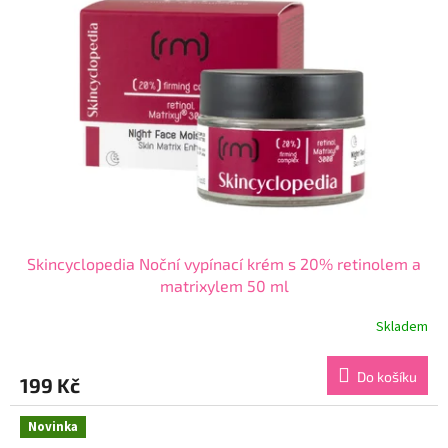
Skincyclopedia Noční vypínací krém s 20% retinolem a
matrixylem 50 ml
Skladem
Průměrné
hodnocení
produktu
Do košíku
199 Kč
je
4,3
z
Novinka
5