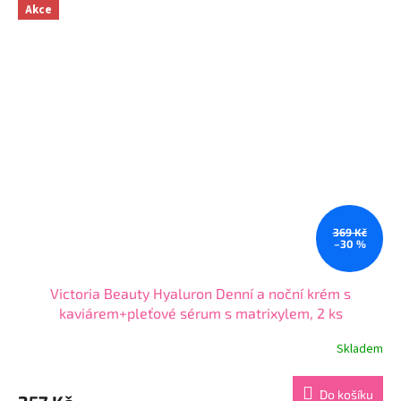
z
Akce
5
hvězdiček.
369 Kč
–30 %
Victoria Beauty Hyaluron Denní a noční krém s
kaviárem+pleťové sérum s matrixylem, 2 ks
Skladem
Průměrné
hodnocení
produktu
Do košíku