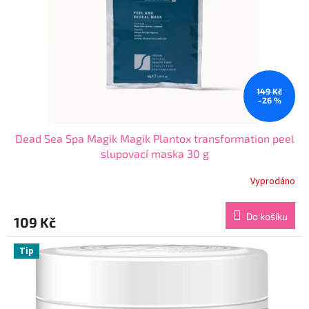
r
ů
o
d
u
k
t
ů
149 Kč
–26 %
Dead Sea Spa Magik Magik Plantox transformation peel
slupovací maska 30 g
Vyprodáno
Průměrné
hodnocení
produktu
Do košíku
109 Kč
je
4,8
z
Tip
5
hvězdiček.