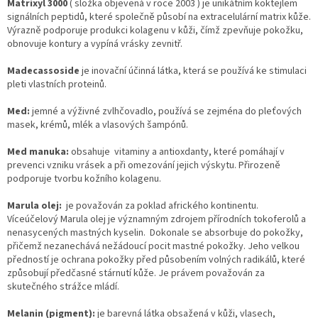
Matrixyl 3000
( složka objevená v roce 2003 ) je unikátním koktejlem
signálních peptidů, které společně působí na extracelulární matrix kůže.
Výrazně podporuje produkci kolagenu v kůži, čímž zpevňuje pokožku,
obnovuje kontury a vypíná vrásky zevnitř.
Madecassoside
je inovační účinná látka, která se používá ke stimulaci
pleti vlastních proteinů.
Med:
jemné a výživné zvlhčovadlo, používá se zejména do pleťových
masek, krémů, mlék a vlasových šampónů.
Med manuka:
obsahuje vitaminy a antioxdanty, které pomáhají v
prevenci vzniku vrásek a při omezování jejich výskytu. Přirozeně
podporuje tvorbu kožního kolagenu.
Marula olej:
je považován za poklad afrického kontinentu.
Víceúčelový
Marula olej je významným zdrojem přírodních tokoferolů a
nenasycených mastných kyselin. Dokonale se absorbuje do pokožky,
přičemž nezanechává nežádoucí pocit mastné pokožky. Jeho velkou
předností je ochrana pokožky před působením volných radikálů, které
způsobují předčasné stárnutí kůže. Je právem považován za
skutečného strážce mládí.
Melanin (pigment):
je barevná látka obsažená v kůži, vlasech,