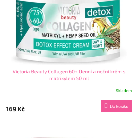
Victoria Beauty Collagen 60+ Denní a noční krém s
matrixylem 50 ml
Skladem
Průměrné
hodnocení
produktu
Do košíku
169 Kč
je
3,5
z
5
hvězdiček.