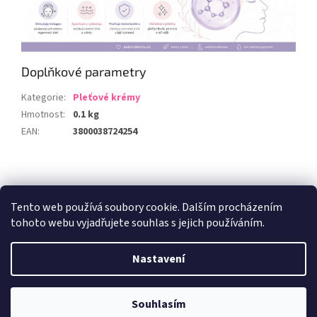
Doplňkové parametry
Kategorie
:
Pleťové krémy
Hmotnost
:
0.1 kg
EAN
:
3800038724254
Z
á
Zboží.cz
Heureka.cz
p
Tento web používá soubory cookie. Dalším procházením
a
tohoto webu vyjadřujete souhlas s jejich používáním.
t
í
Nastavení
Vytvořil Shoptet
Souhlasím
Copyright 2026
Salondoma.cz
. Všechna práva vyhrazena.