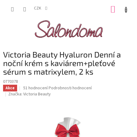
Přejít
NÁKUP
na
CZK
obsah
KOŠÍK
Victoria Beauty Hyaluron Denní a
noční krém s kaviárem+pleťové
sérum s matrixylem, 2 ks
0770378
Průměrné
51 hodnocení
Podrobnosti hodnocení
Akce
hodnocení
Značka:
Victoria Beauty
produktu
je
3,9
z
5
hvězdiček.