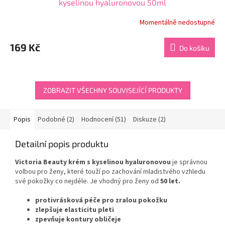
kyselinou hyaluronovou 50ml
Momentálně nedostupné
Průměrné
hodnocení
produktu
169 Kč
Do košíku
je
3,9
z
5
hvězdiček.
ZOBRAZIT VŠECHNY SOUVISEJÍCÍ PRODUKTY
Popis
Podobné (2)
Hodnocení (51)
Diskuze (2)
Detailní popis produktu
Victoria Beauty krém s kyselinou hyaluronovou
je správnou
volbou pro ženy, které touží po zachování mladistvého vzhledu
své pokožky co nejdéle. Je vhodný pro ženy od
50 let.
protivrásková péče pro zralou pokožku
zlepšuje elasticitu pleti
zpevňuje kontury obličeje