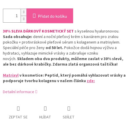
Přidat do košíku
30% SLEVA
DÁRKOVÝ KOSMETICKÝ SET
s kyselinou hyaluronovou.
Sada obsahuje:
denní a noční pleťový krém s kaviárem pro zralou
pokožku + protivráskové pleťové sérum s kolagenem a matrixylem.
Speciální péče pro ženy
od 50 let.
Pokožce dodá hojnou výživu a
hydrataci, vyhlazuje mimické vrásky a zabraňuje vzniku
nových.
Skladem oba dva produkty, můžeme zaslat v 30% slevě,
ale bez dárkové krabičky. Zdarma zlatá organzová taštička!
Matrixyl
v kosmetice: Peptid, který pomáhá vyhlazovat vrásky a
podporuje tvorbu kolagenu v našem článku
zde:
Detailní informace
ZEPTAT SE
HLÍDAT
SDÍLET