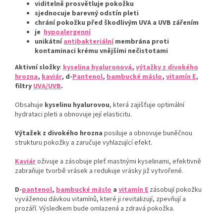
viditelně prosvětluje pokožku
sjednocuje barevný odstín pleti
chrání pokožku před škodlivým UVA a UVB zářením
je
hypoalergenní
unikátní
antibakteriální
membrána proti
kontaminaci krému vnějšími nečistotami
Aktivní složky
:
kyselina hyaluronová
,
výtažky z divokého
hrozna
,
kaviár
, d-
Pantenol
,
bambucké máslo
,
vitamín E
,
filtry
UVA/UVB
.
Obsahuje
kyselinu hyalurovou
, která zajišťuje optimální
hydrataci pleti a obnovuje její elasticitu.
Výtažek z divokého hrozna
posiluje a obnovuje buněčnou
strukturu pokožky a zaručuje vyhlazující efekt.
Kaviár
oživuje a zásobuje pleť mastnými kyselinami, efektivně
zabraňuje tvorbě vrásek a redukuje vrásky již vytvořené.
D-
pantenol
,
bambucké máslo
a
vitamín E
zásobují pokožku
vyváženou dávkou vitamínů, které ji revitalizují, zpevňují a
prozáří. Výsledkem bude omlazená a zdravá pokožka.