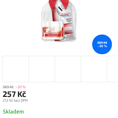
369 Kč
–30 %
369 Kč
–30 %
257 Kč
212 Kč bez DPH
Měrná
Skladem
cena: