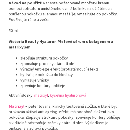
Návod na použití:
Naneste požadované množství krému
pomocí aplikátoru umístěného uvnitř kelímku na očištěnou a
osušenou pokožku a jemnou masáží jej vmasírujte do pokožky.
Používejte ráno a večer.
50 ml
Victoria Beauty Hyaluron Pleťové sérum s kolagenem a
matrixylem
zlepšuje strukturu pokožky
zpomaluje procesy stárnutí pleti
výrazný Anti-age efekt (protistárnoucí efekt)
hydratuje pokožku do hloubky
vyhlazuje vrásky
zpevňuje kontury obličeje
Aktivní složky:
matrixyl
,
kyselina hyaluronová
Matrixyl
–
patentovaná, klinicky testovaná složka, u které byl
prokázán aktivní anti ageing efekt, má podobné složení jako
pokožka. Zlepšuje strukturu pokožky, zpevňuje kontury obličeje
a viditelně odstraňuje známky stárnutí pleti. Výsledkem je
omlazená a zdravá pokožka.