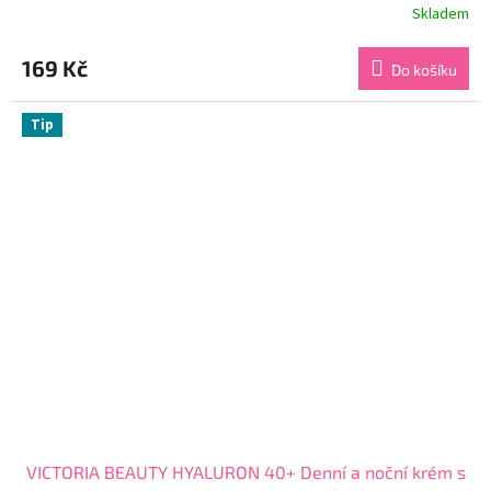
Skladem
Průměrné
hodnocení
produktu
169 Kč
Do košíku
je
3,9
z
Tip
5
hvězdiček.
VICTORIA BEAUTY HYALURON 40+ Denní a noční krém s