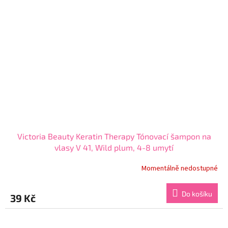
Victoria Beauty Keratin Therapy Tónovací šampon na
vlasy V 41, Wild plum, 4-8 umytí
Momentálně nedostupné
Průměrné
hodnocení
produktu
Do košíku
39 Kč
je
4,3
z
5