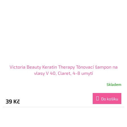
Victoria Beauty Keratin Therapy Tónovací šampon na
vlasy V 40, Claret, 4-8 umytí
Skladem
Průměrné
hodnocení
produktu
Do košíku
39 Kč
je
4,5
z
5
hvězdiček.