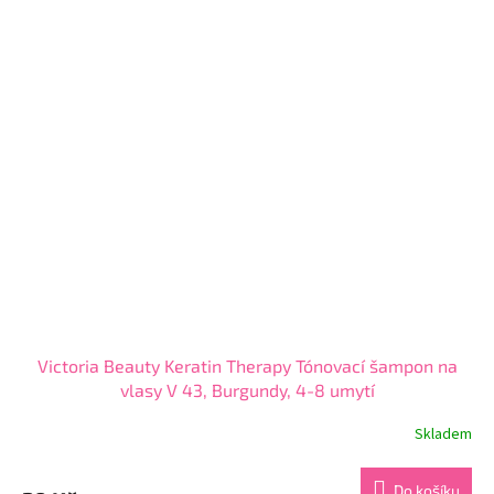
z
5
hvězdiček.
Victoria Beauty Keratin Therapy Tónovací šampon na
vlasy V 43, Burgundy, 4-8 umytí
Skladem
Průměrné
hodnocení
produktu
Do košíku