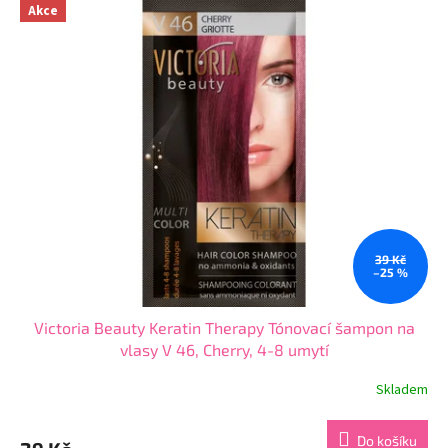
z
Akce
5
hvězdiček.
39 Kč
–25 %
Victoria Beauty Keratin Therapy Tónovací šampon na
vlasy V 46, Cherry, 4-8 umytí
Skladem
Průměrné
hodnocení
produktu
Do košíku