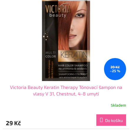
hvězdiček.
39 Kč
–25 %
Victoria Beauty Keratin Therapy Tónovací šampon na
vlasy V 31, Chestnut, 4-8 umytí
Skladem
Průměrné
hodnocení
produktu
Do košíku
29 Kč
je
4,4