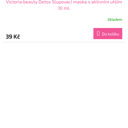
Victoria beauty Detox Slupovací maska s aktivním uhlím
10 mL
Skladem
Průměrné
hodnocení
produktu
Do košíku
39 Kč
je
5,0
z
5
hvězdiček.