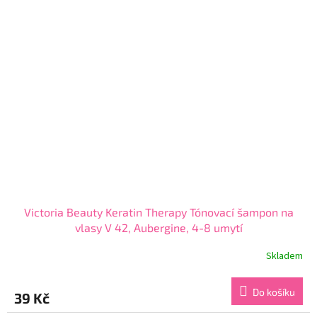
hvězdiček.
Victoria Beauty Keratin Therapy Tónovací šampon na
vlasy V 42, Aubergine, 4-8 umytí
Skladem
Průměrné
hodnocení
produktu
Do košíku
39 Kč
je
4,1