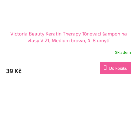
Victoria Beauty Keratin Therapy Tónovací šampon na
vlasy V 21, Medium brown, 4-8 umytí
Skladem
Průměrné
hodnocení
produktu
Do košíku
39 Kč
je
3,8
z
5
hvězdiček.