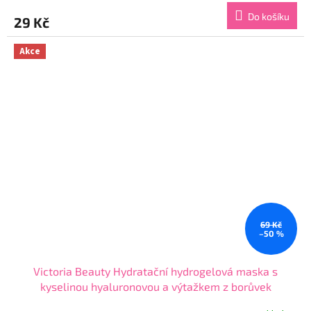
produktu
Do košíku
29 Kč
je
4,7
z
Akce
5
hvězdiček.
69 Kč
–50 %
Victoria Beauty Hydratační hydrogelová maska s
kyselinou hyaluronovou a výtažkem z borůvek