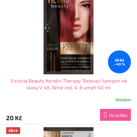
i
r
s
o
p
d
r
u
o
k
d
t
u
ů
k
t
ů
39 Kč
–48 %
Victoria Beauty Keratin Therapy Tónovací šampon na
vlasy V 48, Wine red, 4-8 umytí 40 ml
Skladem
Průměrné
hodnocení
produktu
Do košíku
20 Kč
je
4,2
z
Akce
5