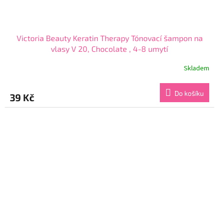
Victoria Beauty Keratin Therapy Tónovací šampon na
vlasy V 20, Chocolate , 4-8 umytí
Skladem
Průměrné
hodnocení
produktu
Do košíku
39 Kč
je
3,9
z
5
hvězdiček.