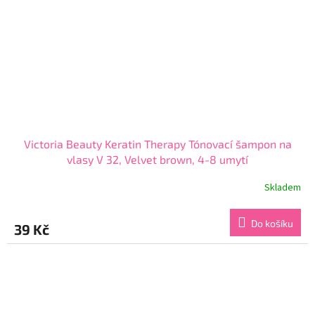
Victoria Beauty Keratin Therapy Tónovací šampon na
vlasy V 32, Velvet brown, 4-8 umytí
Skladem
Průměrné
hodnocení
produktu
Do košíku
39 Kč
je
3,9
z
5
hvězdiček.