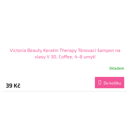
Victoria Beauty Keratin Therapy Tónovací šampon na
vlasy V 30, Coffee, 4-8 umytí
Skladem
Průměrné
hodnocení
produktu
Do košíku
39 Kč
je
3,8
z
5
hvězdiček.