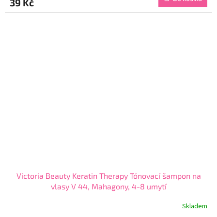
39 Kč
je
4,3
z
5
hvězdiček.
Victoria Beauty Keratin Therapy Tónovací šampon na
vlasy V 44, Mahagony, 4-8 umytí
Skladem
Průměrné
hodnocení