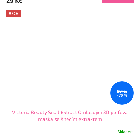
29 Kč
je
4,3
z
Akce
5
hvězdiček.
99 Kč
–70 %
Victoria Beauty Snail Extract Omlazující 3D pleťová
maska se šnečím extraktem
Skladem
Průměrné
hodnocení