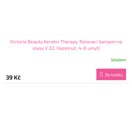
Victoria Beauty Keratin Therapy Tónovací šampon na
vlasy V 22, Hazelnut, 4-8 umytí
Skladem
Průměrné
hodnocení
produktu
Do košíku
39 Kč
je
3,8
z
5
hvězdiček.