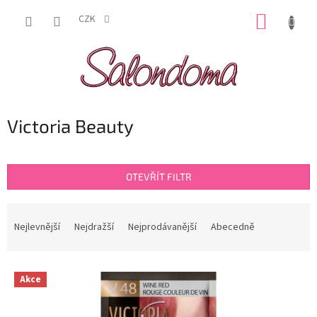
Přejít
NÁKUP
na
CZK
obsah
KOŠÍK
Victoria Beauty
OTEVŘÍT FILTR
Ř
a
Nejlevnější
Nejdražší
Nejprodávanější
Abecedně
z
e
V
n
Akce
ý
í
p
p