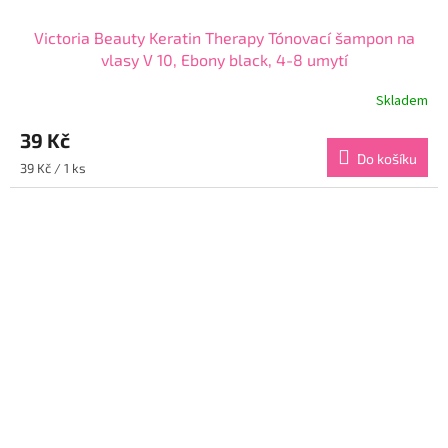
Victoria Beauty Keratin Therapy Tónovací šampon na
vlasy V 10, Ebony black, 4-8 umytí
Skladem
Průměrné
hodnocení
39 Kč
produktu
je
Do košíku
Měrná
39 Kč / 1 ks
3,9
cena:
z
5
hvězdiček.