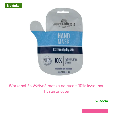
z
Novinka
5
hvězdiček.
Workaholic´s Výživná maska na ruce s 10% kyselinou
hyaluronovou
Skladem
Průměrné
hodnocení
produktu