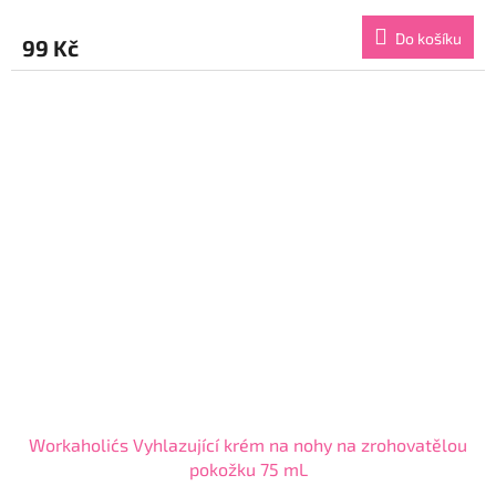
hodnocení
produktu
Do košíku
99 Kč
je
5,0
z
5
hvězdiček.
Workaholic´s Vyhlazující krém na nohy na zrohovatělou
pokožku 75 mL