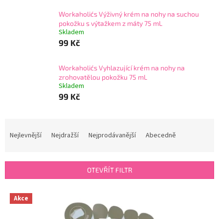
Workaholic´s Výživný krém na nohy na suchou
pokožku s výtažkem z máty 75 mL
Skladem
99 Kč
Workaholic´s Vyhlazující krém na nohy na
zrohovatělou pokožku 75 mL
Skladem
99 Kč
Ř
a
Nejlevnější
Nejdražší
Nejprodávanější
Abecedně
z
e
n
OTEVŘÍT FILTR
í
p
V
r
Akce
ý
o
p