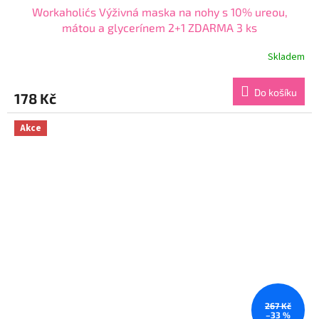
Workaholic´s Výživná maska na nohy s 10% ureou,
mátou a glycerínem 2+1 ZDARMA 3 ks
Skladem
Průměrné
hodnocení
produktu
Do košíku
178 Kč
je
3,7
z
Akce
5
hvězdiček.
267 Kč
–33 %