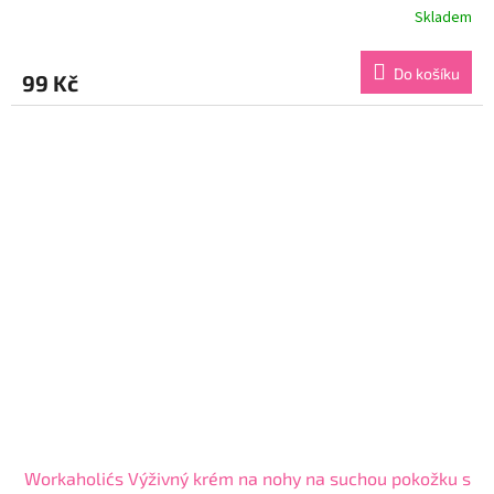
Skladem
Průměrné
hodnocení
produktu
Do košíku
99 Kč
je
4,6
z
5
hvězdiček.
Workaholic´s Výživný krém na nohy na suchou pokožku s