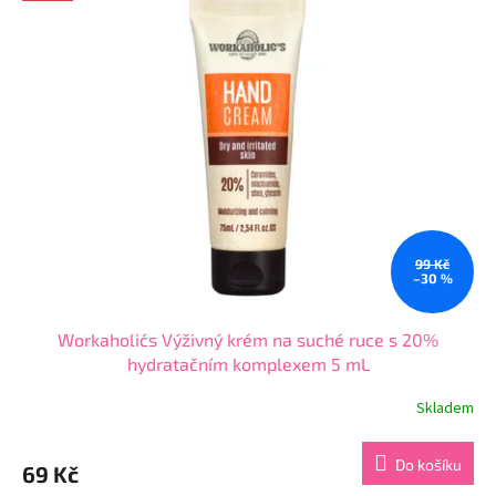
5
hvězdiček.
99 Kč
–30 %
Workaholic´s Výživný krém na suché ruce s 20%
hydratačním komplexem 5 mL
Skladem
Průměrné
hodnocení
produktu
Do košíku
69 Kč
je
4,8