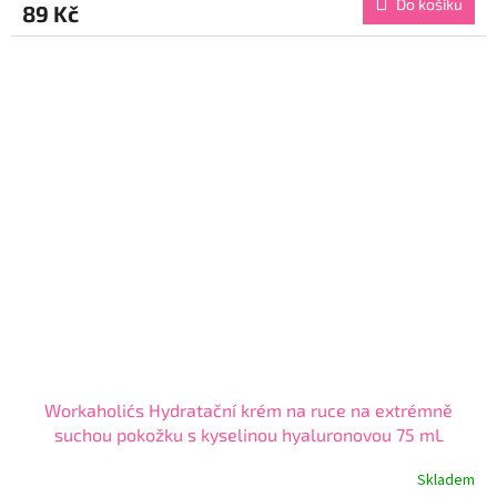
Do košíku
89 Kč
je
4,9
z
5
hvězdiček.
Workaholic´s Hydratační krém na ruce na extrémně
suchou pokožku s kyselinou hyaluronovou 75 mL
Skladem
Průměrné