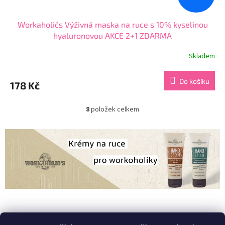
Workaholic´s Výživná maska na ruce s 10% kyselinou
hyaluronovou AKCE 2+1 ZDARMA
Skladem
Průměrné
hodnocení
produktu
Do košíku
178 Kč
je
4,7
z
8
položek celkem
O
5
v
hvězdiček.
l
á
d
a
c
í
p
r
Z
v
á
Zboží.cz
Heureka.cz
k