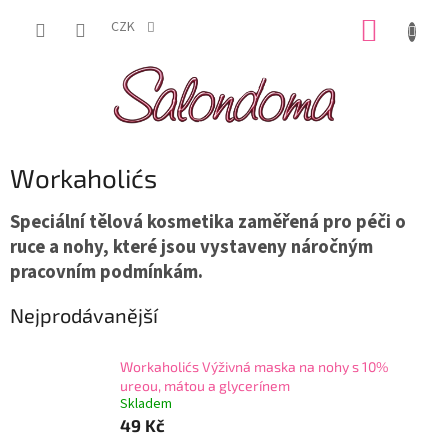
Přejít
NÁKUP
na
CZK
obsah
KOŠÍK
Workaholic´s
Speciální tělová kosmetika zaměřená pro péči o
ruce a nohy, které jsou vystaveny náročným
pracovním podmínkám.
Nejprodávanější
Workaholic´s Výživná maska na nohy s 10%
ureou, mátou a glycerínem
Skladem
49 Kč