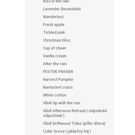
Kiss in the rain
Lavender (levandule)
Wanderlust
Fresh apple
Tickled pink
Christmas bliss
Cup of cheer
Vanilla cream
After the rain
FESTIVE FRASIER
Harvest Pumpkin
Nantucket coast
White cotton
Vůně Up with the sun
Vůně Afternoon Retreat ( odpolední
odpočinek )
Vůně Driftwood Tides (příliv dřeva)
Cider Grove ( jablečný háj )