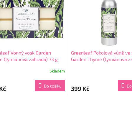
leaf Vonný vosk Garden
Greenleaf Pokojová vůně ve 
 (tymiánová zahrada) 73 g
Garden Thyme (tymiánová z
198 ml
Skladem
rné
Průměrné
cení
hodnocení
ktu
produktu
Do košíku
Do
Kč
399 Kč
je
5,0
z
O
5
v
ček.
hvězdiček.
l
á
d
a