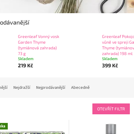
odávanější
Greenleaf Vonný vosk
Greenleaf Pokoj
Garden Thyme
vůně ve spreji G
(tymiánová zahrada)
Thyme (tymiáno
73 g
zahrada) 198 ml
Skladem
Skladem
219 Kč
399 Kč
nější
Nejdražší
Nejprodávanější
Abecedně
OTEVŘÍT FILTR
nka