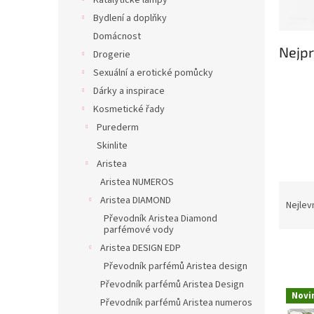
Katalytické lampy
Bydlení a doplňky
Domácnost
Nejpr
Drogerie
Sexuální a erotické pomůcky
Dárky a inspirace
Kosmetické řady
Purederm
Skinlite
Aristea
Aristea NUMEROS
Ř
Aristea DIAMOND
a
Nejlev
z
Převodník Aristea Diamond
parfémové vody
e
Aristea DESIGN EDP
n
í
Převodník parfémů Aristea design
p
Převodník parfémů Aristea Design
V
r
Novi
ý
Převodník parfémů Aristea numeros
o