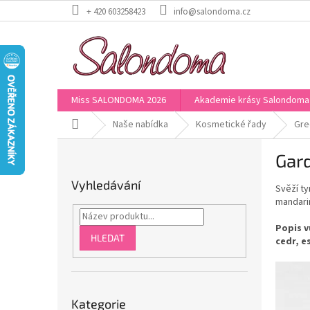
Přejít
+ 420 603258423
info@salondoma.cz
na
obsah
Miss SALONDOMA 2026
Akademie krásy Salondoma
Domů
Naše nabídka
Kosmetické řady
Gre
P
Gar
o
s
Vyhledávání
Svěží ty
t
mandarin
r
a
Popis v
n
HLEDAT
cedr, e
n
í
p
Přeskočit
a
Kategorie
kategorie