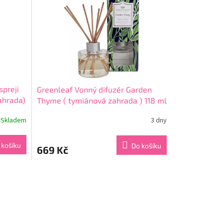
spreji
Greenleaf Vonný difuzér Garden
ahrada)
Thyme ( tymiánová zahrada ) 118 ml
Skladem
3 dny
Průměrné
hodnocení
produktu
 košíku
Do košíku
669 Kč
je
5,0
z
5
hvězdiček.