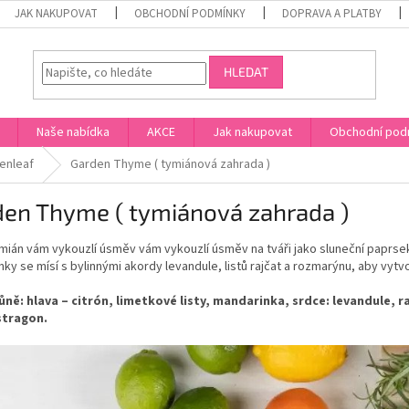
JAK NAKUPOVAT
OBCHODNÍ PODMÍNKY
DOPRAVA A PLATBY
HLEDAT
Naše nabídka
AKCE
Jak nakupovat
Obchodní pod
enleaf
Garden Thyme ( tymiánová zahrada )
den Thyme ( tymiánová zahrada )
mián vám vykouzlí úsměv vám vykouzlí úsměv na tváři jako sluneční paprse
ky se mísí s bylinnými akordy levandule, listů rajčat a rozmarýnu, aby vytv
ůně: hlava – citrón, limetkové listy, mandarinka, srdce: levandule, r
stragon.