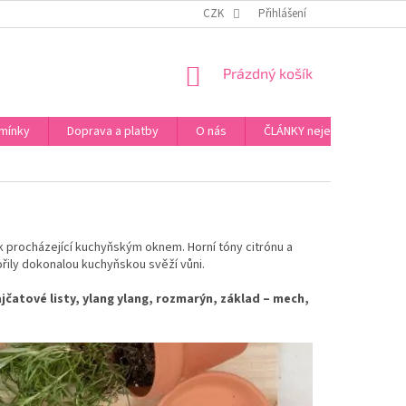
ZPŮSOB PLATBY ZA ZBOŽÍ
VZORKOVÁ PRODEJNA - PRAHA 5, JINONICE
CZK
Přihlášení
NÁKUPNÍ
Prázdný košík
KOŠÍK
mínky
Doprava a platby
O nás
ČLÁNKY nejen o Kosmetic
k procházející kuchyňským oknem. Horní tóny citrónu a
ořily dokonalou kuchyňskou svěží vůni.
ajčatové listy, ylang ylang, rozmarýn, základ – mech,