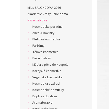
n
e
Miss SALONDOMA 2026
l
Akademie krásy Salondoma
Naše nabídka
Kosmetická poradna
Akce & novinky
Pleťová kosmetika
Parfémy
Tělová kosmetika
Péče o vlasy
Mýdla a pěny do koupele
Korejská kosmetika
Veganská kosmetika
Kosmetika a zdraví
Kosmetické pomůcky
Doplňky do vlasů
Aromaterapie