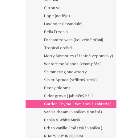
Jasmine
Citron sol
Hope (naděje)
Lavender (levandule)
Bella Freesia
Enchanted wish (kouzelné přání)
Tropical orchid
Merry Memories (šťastné vzpomínky)
Wintertime Wishes (zimní přání)
Shimmering snowberry
Silver Spruce (stříbrný smrk)
Peony blooms
Cider grove ( jablečný háj )
Garden Thyme ( tymiánová zahrada )
Vanilla dream ( vanilkové snění )
Dahlia & White Musk
Urban vanille ( městská vanilka )
RHAPSODY IN BLOOM