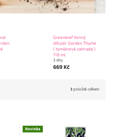
ová
Greenleaf Vonný
arden
difuzér Garden Thyme
vá
( tymiánová zahrada )
118 ml
3 dny
669 Kč
3
položek celkem
Novinka