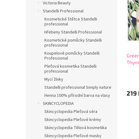
p
Victoria Beauty
d
i
Standelli Professional
u
s
k
Kosmetické štětce Standelli
p
professional
t
r
Hřebeny Standelli Professional
ů
o
Kosmetické pomůcky Standelli
d
professional
u
Koupelové pomůcky Standelli
Green
k
Professional
Thyme
t
Pleťová kosmetika Standelli
ů
professional
Průmě
Mycí žínky
hodno
produ
Standelli professional Simply nature
219 
je
Henna 100% přírodní barva na vlasy
5,0
SKINCYCLOPEDIA
z
5
Skincyclopedia Pleťová séra
hvězdi
Skincyclopedia Pleťové krémy
Skincyclopedia Tělová kosmetika
Skincyclopedia Pleťové masky