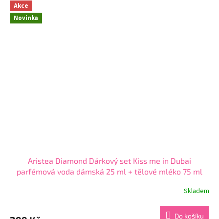
z
Akce
5
Novinka
hvězdiček.
Aristea Diamond Dárkový set Kiss me in Dubai
parfémová voda dámská 25 ml + tělové mléko 75 ml
Skladem
Průměrné
hodnocení
produktu
Do košíku