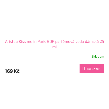
Aristea Kiss me in Paris EDP parfémová voda dámská 25
ml
Skladem
Průměrné
hodnocení
produktu
Do košíku
169 Kč
je
4,5
z
5
hvězdiček.