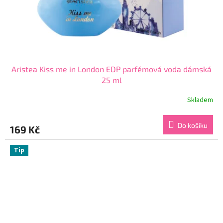
Aristea Kiss me in London EDP parfémová voda dámská
25 ml
Skladem
Průměrné
hodnocení
produktu
Do košíku
169 Kč
je
4,4
z
Tip
5
hvězdiček.