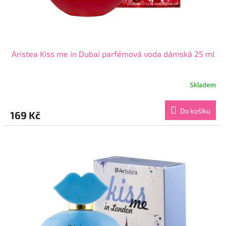
Aristea Kiss me in Dubai parfémová voda dámská 25 ml
Skladem
Průměrné
hodnocení
produktu
Do košíku
169 Kč
je
4,6
z
5
hvězdiček.