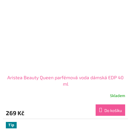
Aristea Beauty Queen parfémová voda dámská EDP 40
ml
Skladem
Průměrné
hodnocení
produktu
Do košíku
269 Kč
je
4,3
z
Tip
5