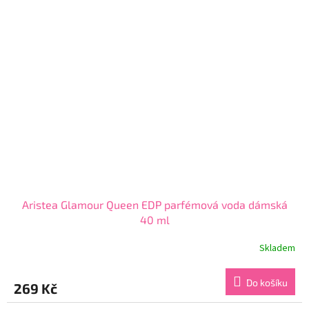
hvězdiček.
Aristea Glamour Queen EDP parfémová voda dámská
40 ml
Skladem
Průměrné
hodnocení
produktu
Do košíku
269 Kč
je
4,6