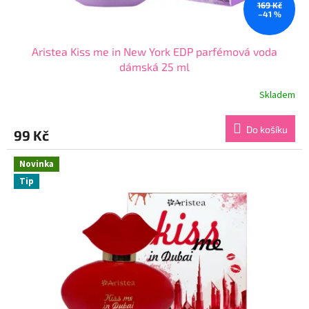
ů
169 Kč
–41 %
Aristea Kiss me in New York EDP parfémová voda
dámská 25 ml
Skladem
Průměrné
hodnocení
produktu
Do košíku
99 Kč
je
4,7
z
Novinka
5
Tip
hvězdiček.