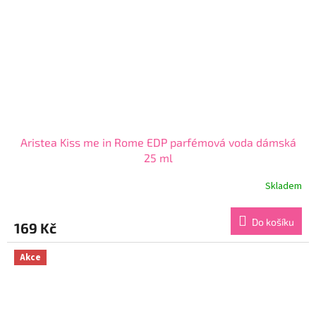
Aristea Kiss me in Rome EDP parfémová voda dámská
25 ml
Skladem
Průměrné
hodnocení
produktu
Do košíku
169 Kč
je
4,2
z
Akce
5
hvězdiček.