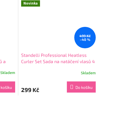
5
Novinka
hvězdiček.
499 Kč
–40 %
Standelli Professional Heatless
ů a
Curler Set Sada na natáčení vlasů 4
ks
Skladem
Skladem
Průměrné
hodnocení
produktu
 košíku
Do košíku
299 Kč
je
4,4
z
5
hvězdiček.