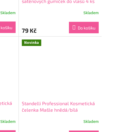
saténových gumiček do vlasů 4 ks
Skladem
Skladem
Průměrné
hodnocení
produktu
 košíku
Do košíku
79 Kč
je
5,0
z
Novinka
5
hvězdiček.
etická
Standelli Professional Kosmetická
čelenka Mašle hnědá/bílá
Skladem
Skladem
Průměrné
hodnocení