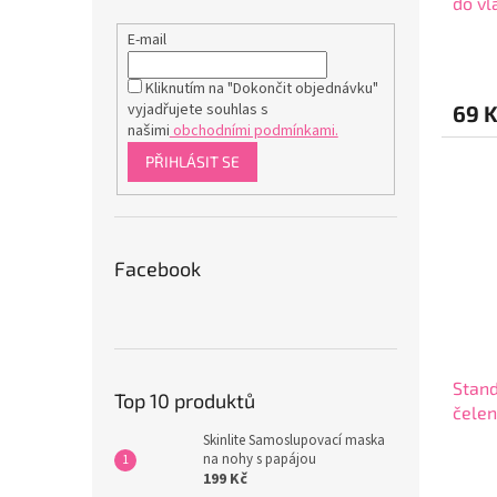
do vl
E-mail
Průmě
hodno
Kliknutím na "Dokončit objednávku"
produ
vyjadřujete souhlas s
69 
je
našimi
obchodními podmínkami.
5,0
z
PŘIHLÁSIT SE
5
hvězdi
Facebook
Stand
Top 10 produktů
čelen
Skinlite Samoslupovací maska
na nohy s papájou
Průmě
199 Kč
hodno