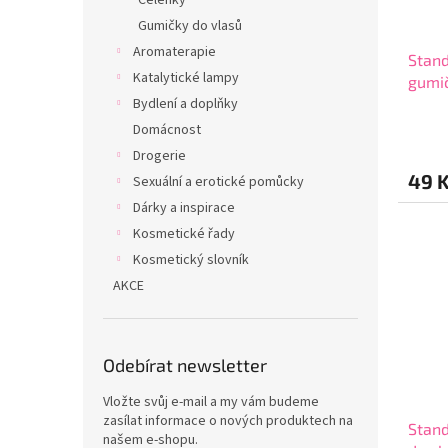
Čelenky
d
Gumičky do vlasů
u
Aromaterapie
Stand
k
Katalytické lampy
gumič
t
Bydlení a doplňky
ů
Průmě
Domácnost
hodno
Drogerie
produ
49 
je
Sexuální a erotické pomůcky
5,0
Dárky a inspirace
z
Kosmetické řady
5
hvězdi
Kosmetický slovník
AKCE
Odebírat newsletter
Vložte svůj e-mail a my vám budeme
zasílat informace o nových produktech na
Stand
našem e-shopu.