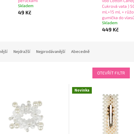
perličkami
vod Cotton Candy
Skladem
Cukrová vata ) 5
49 Kč
mL+15 mL + růžo
gumička do vlas
Skladem
449 Kč
nější
Nejdražší
Nejprodávanější
Abecedně
OTEVŘÍT FILTR
Novinka