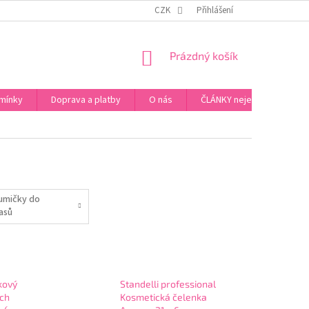
ZPŮSOB PLATBY ZA ZBOŽÍ
VZORKOVÁ PRODEJNA - PRAHA 5, JINONICE
CZK
Přihlášení
NÁKUPNÍ
Prázdný košík
KOŠÍK
mínky
Doprava a platby
O nás
ČLÁNKY nejen o Kosmetic
umičky do
lasů
kový
Standelli professional
ích
Kosmetická čelenka