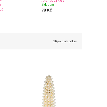
 (
Ananas 21 x 6 cm
Skladem
0
vá
79 Kč
ů
16
položek celkem