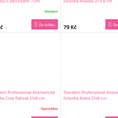
asů s perličkami 7 cm
čelenka Ananas 21 x 6 cm
Skladem
rné
Průměrné
cení
hodnocení
ktu
produktu
Do košíku
Do
Kč
79 Kč
je
5,0
z
5
ček.
hvězdiček.
elli Professional Kosmetická
Standelli Professional Kosm
ka Cute fialová 21x6 cm
čelenka Koala 21x6 cm
Vyprodáno
rné
Průměrné
cení
hodnocení