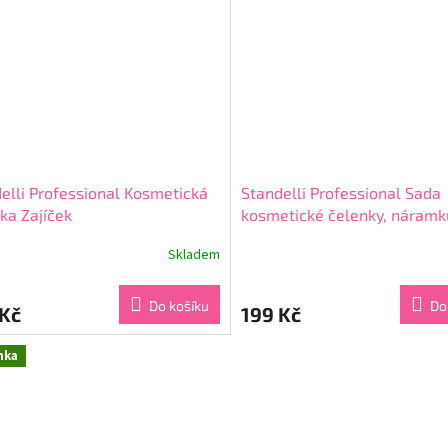
5
ček.
hvězdiček.
elli Professional Kosmetická
Standelli Professional Sada
ka Zajíček
kosmetické čelenky, náramk
sponek 7 ks
Skladem
rné
Průměrné
cení
hodnocení
ktu
produktu
Do košíku
Do
 Kč
199 Kč
je
4,3
z
nka
5
ček.
hvězdiček.