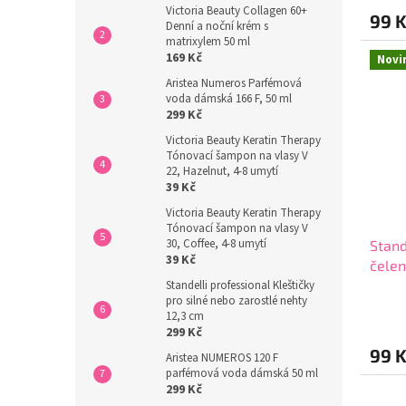
produ
Victoria Beauty Collagen 60+
99 
je
Denní a noční krém s
4,8
matrixylem 50 ml
z
169 Kč
Novi
5
Aristea Numeros Parfémová
hvězdi
voda dámská 166 F, 50 ml
299 Kč
Victoria Beauty Keratin Therapy
Tónovací šampon na vlasy V
22, Hazelnut, 4-8 umytí
39 Kč
Victoria Beauty Keratin Therapy
Tónovací šampon na vlasy V
30, Coffee, 4-8 umytí
Stand
39 Kč
čelen
Standelli professional Kleštičky
pro silné nebo zarostlé nehty
Průmě
12,3 cm
hodno
299 Kč
produ
99 
je
Aristea NUMEROS 120 F
5,0
parfémová voda dámská 50 ml
299 Kč
z