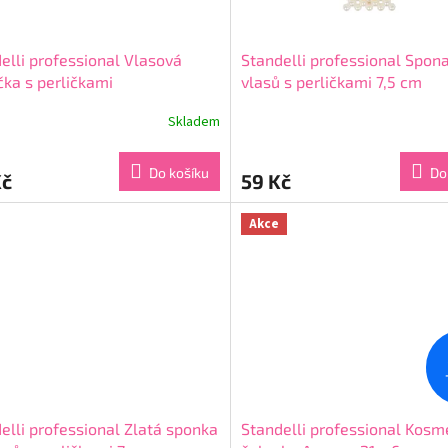
elli professional Vlasová
Standelli professional Spon
ka s perličkami
vlasů s perličkami 7,5 cm
Skladem
rné
Průměrné
cení
hodnocení
ktu
produktu
Do košíku
Do
Kč
59 Kč
je
4,0
z
Akce
5
ček.
hvězdiček.
elli professional Zlatá sponka
Standelli professional Kosm