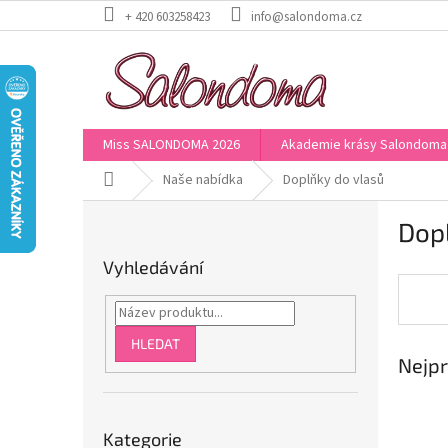
Přejít
+ 420 603258423
info@salondoma.cz
na
obsah
Miss SALONDOMA 2026
Akademie krásy Salondoma
Domů
Naše nabídka
Doplňky do vlasů
P
Dop
o
s
Vyhledávání
t
r
a
n
HLEDAT
Nejpr
n
í
p
Přeskočit
a
Kategorie
kategorie