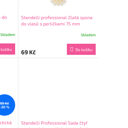
a do
Standelli professional Zlatá spona
do vlasů s perličkami 75 mm
Skladem
Skladem
Průměrné
hodnocení
produktu
 košíku
Do košíku
69 Kč
je
5,0
z
5
hvězdiček.
99 Kč
–20 %
etická
Standelli Professional Sada čtyř