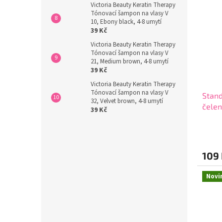
5
Victoria Beauty Keratin Therapy
hvězdi
Tónovací šampon na vlasy V
10, Ebony black, 4-8 umytí
39 Kč
Victoria Beauty Keratin Therapy
Tónovací šampon na vlasy V
21, Medium brown, 4-8 umytí
39 Kč
Victoria Beauty Keratin Therapy
Tónovací šampon na vlasy V
Stand
32, Velvet brown, 4-8 umytí
čelen
39 Kč
Průmě
hodno
produ
109
je
4,1
z
Novi
5
hvězdi