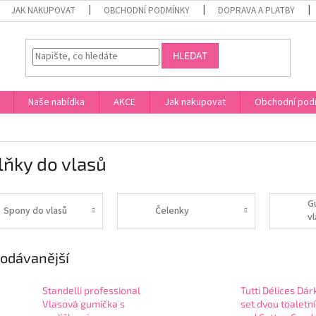
JAK NAKUPOVAT
OBCHODNÍ PODMÍNKY
DOPRAVA A PLATBY
HLEDAT
Naše nabídka
AKCE
Jak nakupovat
Obchodní pod
lňky do vlasů
G
Spony do vlasů
Čelenky
v
odávanější
Standelli professional
Tutti Délices Dár
Vlasová gumička s
set dvou toaletn