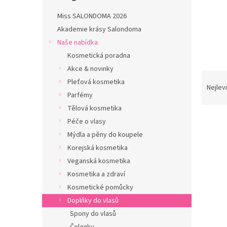
n
e
Miss SALONDOMA 2026
l
Akademie krásy Salondoma
Naše nabídka
Kosmetická poradna
Akce & novinky
Ř
Pleťová kosmetika
a
Nejlev
Parfémy
z
e
Tělová kosmetika
n
Péče o vlasy
í
Mýdla a pěny do koupele
p
V
Korejská kosmetika
r
ý
Veganská kosmetika
o
p
Kosmetika a zdraví
d
i
u
Kosmetické pomůcky
s
k
Doplňky do vlasů
p
t
r
Spony do vlasů
ů
o