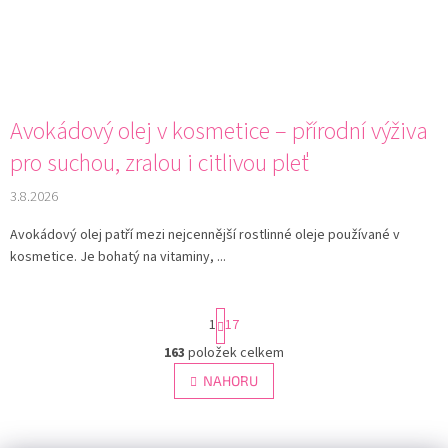
Avokádový olej v kosmetice – přírodní výživa
pro suchou, zralou i citlivou pleť
3.8.2026
Avokádový olej patří mezi nejcennější rostlinné oleje používané v
kosmetice. Je bohatý na vitaminy, ...
S
1
17
t
r
163
položek celkem
O
á
v
NAHORU
n
l
k
á
o
v
Z
d