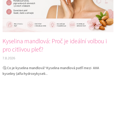
á
n
k
ů
Kyselina mandlová: Proč je ideální volbou i
pro citlivou pleť?
7.8.2026
🤔 Co je kyselina mandlová? Kyselina mandlová patří mezi AHA
kyseliny (alfa-hydroxykyseli...