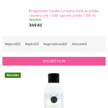
Bridgewater Candle Company Vůně do prádla
Laundry Line ( čistě vyprané prádlo ) 200 ml
Skladem
349 Kč
Ř
a
Nejlevnější
Nejdražší
Nejprodávanější
Abecedně
z
e
n
OTEVŘÍT FILTR
í
p
V
r
Novinka
ý
o
p
d
i
u
s
k
p
t
r
ů