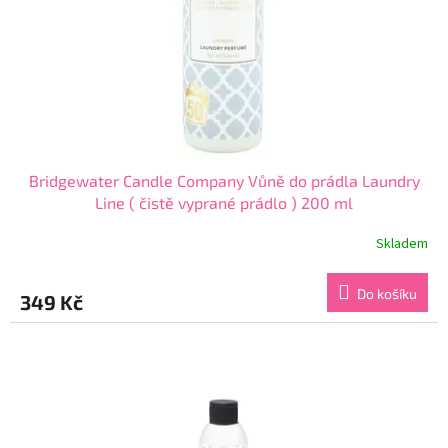
o
d
u
k
t
ů
Bridgewater Candle Company Vůně do prádla Laundry
Line ( čistě vyprané prádlo ) 200 ml
Skladem
Průměrné
hodnocení
produktu
Do košíku
349 Kč
je
4,3
z
5
hvězdiček.