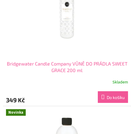
Bridgewater Candle Company VŮNĚ DO PRÁDLA SWEET
GRACE 200 ml
Skladem
Průměrné
hodnocení
produktu
Do košíku
349 Kč
je
3,7
z
Novinka
5
hvězdiček.