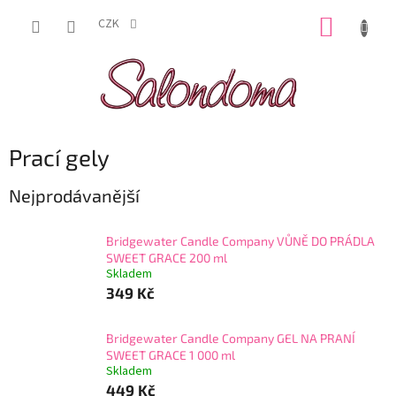
Přejít
NÁKUP
na
CZK
obsah
KOŠÍK
Prací gely
Nejprodávanější
Bridgewater Candle Company VŮNĚ DO PRÁDLA
SWEET GRACE 200 ml
Skladem
349 Kč
Bridgewater Candle Company GEL NA PRANÍ
SWEET GRACE 1 000 ml
Skladem
449 Kč