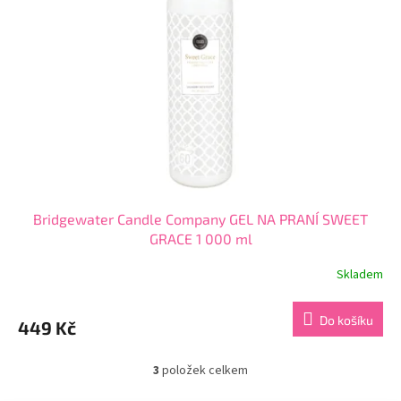
Bridgewater Candle Company GEL NA PRANÍ SWEET
GRACE 1 000 ml
Skladem
Průměrné
hodnocení
produktu
Do košíku
449 Kč
je
3,5
z
3
položek celkem
O
5
v
hvězdiček.