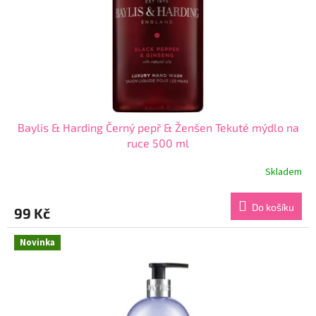
o
d
u
k
t
ů
Baylis & Harding Černý pepř & Ženšen Tekuté mýdlo na
ruce 500 ml
Skladem
Průměrné
hodnocení
produktu
Do košíku
99 Kč
je
5,0
z
Novinka
5
hvězdiček.