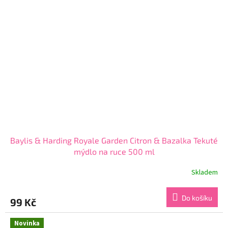
Baylis & Harding Royale Garden Citron & Bazalka Tekuté
mýdlo na ruce 500 ml
Skladem
Průměrné
hodnocení
produktu
Do košíku
99 Kč
je
5,0
z
Novinka