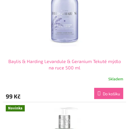
Baylis & Harding Levandule & Geranium Tekuté mýdlo
na ruce 500 ml
Skladem
Průměrné
hodnocení
produktu
Do košíku
99 Kč
je
5,0
z
Novinka
5
hvězdiček.