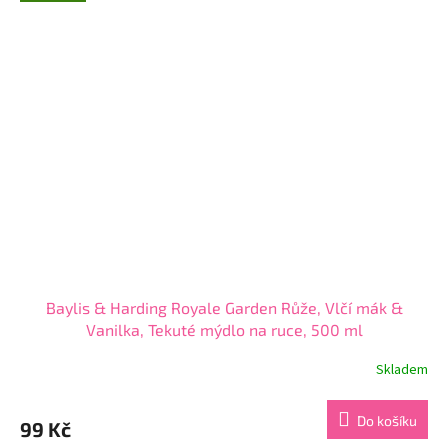
5
hvězdiček.
Baylis & Harding Royale Garden Růže, Vlčí mák &
Vanilka, Tekuté mýdlo na ruce, 500 ml
Skladem
Průměrné
hodnocení
produktu
Do košíku
99 Kč
je