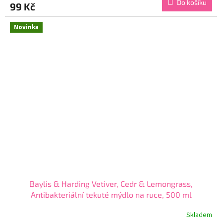
Do košíku
99 Kč
je
5,0
z
Novinka
5
hvězdiček.
Baylis & Harding Vetiver, Cedr & Lemongrass,
Antibakteriální tekuté mýdlo na ruce, 500 ml
Skladem
Průměrné