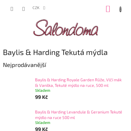
Přejít
NÁKUP
na
CZK
obsah
KOŠÍK
Baylis & Harding Tekutá mýdla
Nejprodávanější
Baylis & Harding Royale Garden Růže, Vlčí mák
& Vanilka, Tekuté mýdlo na ruce, 500 ml
Skladem
99 Kč
Baylis & Harding Levandule & Geranium Tekuté
mýdlo na ruce 500 ml
Skladem
99 Kč