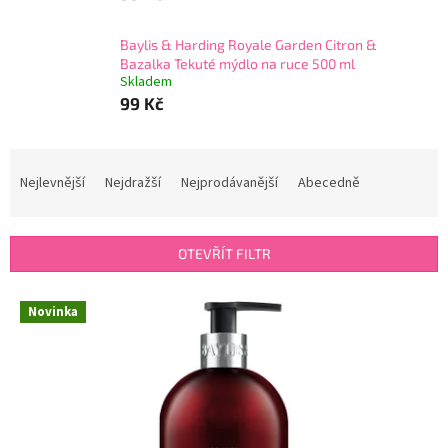
Baylis & Harding Royale Garden Citron &
Bazalka Tekuté mýdlo na ruce 500 ml
Skladem
99 Kč
Ř
a
Nejlevnější
Nejdražší
Nejprodávanější
Abecedně
z
e
n
OTEVŘÍT FILTR
í
p
V
r
Novinka
ý
o
p
d
i
u
s
k
p
t
r
ů