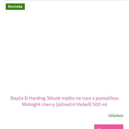
5,0
z
Novinka
5
hvězdiček.
Baylis & Harding Tekuté mýdlo na ruce s pumpičkou
Midnight cherry (půlnoční třešeň) 500 ml
Skladem
Průměrné
hodnocení
produktu