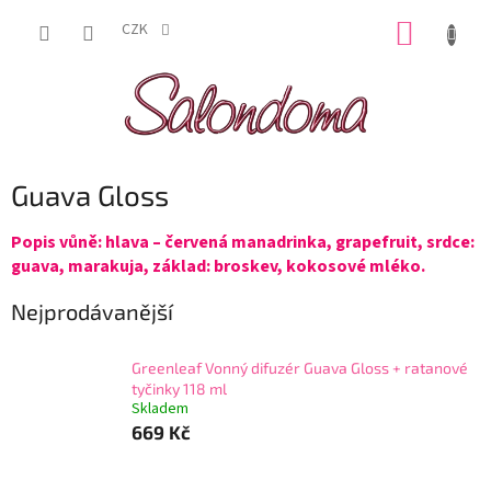
Přejít
NÁKUP
na
CZK
obsah
KOŠÍK
Guava Gloss
Popis vůně: hlava – červená manadrinka, grapefruit, srdce:
guava, marakuja, základ: broskev, kokosové mléko.
Nejprodávanější
Greenleaf Vonný difuzér Guava Gloss + ratanové
tyčinky 118 ml
Skladem
669 Kč