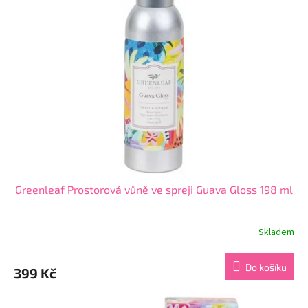
Greenleaf Prostorová vůně ve spreji Guava Gloss 198 ml
Skladem
Do košíku
399 Kč