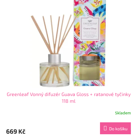
Greenleaf Vonný difuzér Guava Gloss + ratanové tyčinky
118 ml
Skladem
Průměrné
hodnocení
produktu
Do košíku
669 Kč
je