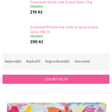
Greenleaf Vonný vosk Guava Gloss 73 g
Skladem
219 Kč
Greenleaf Prostorová vůně ve spreji Guava
Gloss 198 ml
Skladem
399 Kč
Ř
a
Nejlevnější
Nejdražší
Nejprodávanější
Abecedně
z
e
n
OTEVŘÍT FILTR
í
p
V
r
ý
o
p
d
i
u