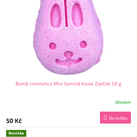
Bomb cosmetics Mini šumivá koule Zajíček 50 g
Skladem
Průměrné
hodnocení
produktu
Do košíku
50 Kč
je
5,0
z
Novinka