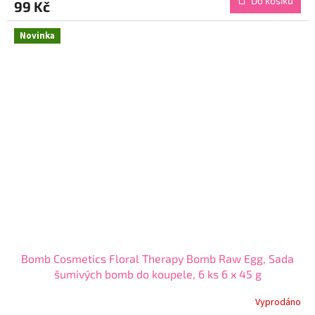
Do košíku
99 Kč
je
5,0
z
Novinka
5
hvězdiček.
Bomb Cosmetics Floral Therapy Bomb Raw Egg, Sada
šumivých bomb do koupele, 6 ks 6 x 45 g
Vyprodáno
Průměrné