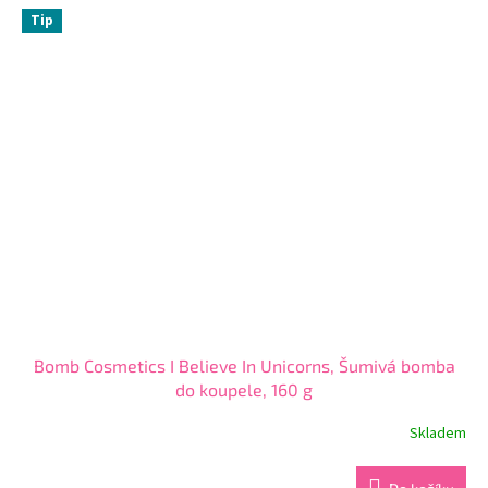
z
Tip
5
hvězdiček.
Bomb Cosmetics I Believe In Unicorns, Šumivá bomba
do koupele, 160 g
Skladem
Průměrné
hodnocení
produktu