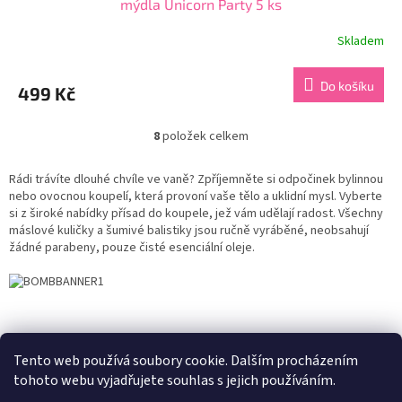
mýdla Unicorn Party 5 ks
Skladem
Průměrné
hodnocení
produktu
Do košíku
499 Kč
je
5,0
z
8
položek celkem
O
5
v
hvězdiček.
l
Rádi trávíte dlouhé chvíle ve vaně?
Zpříjemněte si odpočinek bylinnou
á
nebo ovocnou koupelí, která provoní vaše tělo a uklidní mysl. Vyberte
d
si z široké nabídky přísad do koupele, jež vám udělají radost. Všechny
a
máslové kuličky a šumivé balistiky jsou ručně vyráběné, neobsahují
c
žádné parabeny, pouze čisté esenciální oleje.
í
p
r
v
Z
k
á
Zboží.cz
Heureka.cz
y
p
Tento web používá soubory cookie. Dalším procházením
v
a
tohoto webu vyjadřujete souhlas s jejich používáním.
ý
t
p