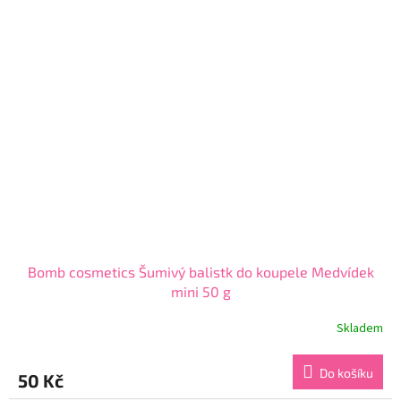
5
hvězdiček.
Bomb cosmetics Šumivý balistk do koupele Medvídek
mini 50 g
Skladem
Průměrné
hodnocení
produktu
Do košíku
50 Kč
je
5,0