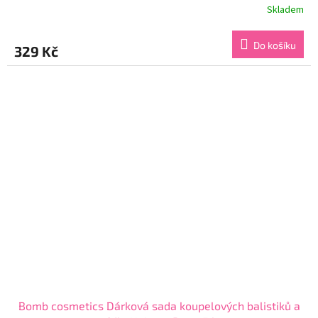
Skladem
Průměrné
hodnocení
produktu
Do košíku
329 Kč
je
5,0
z
5
hvězdiček.
Bomb cosmetics Dárková sada koupelových balistiků a