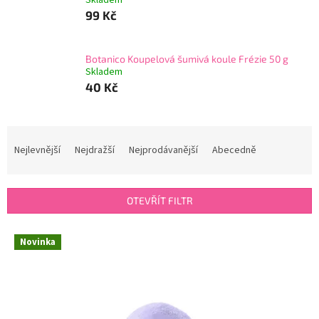
Skladem
99 Kč
Botanico Koupelová šumivá koule Frézie 50 g
Skladem
40 Kč
Ř
a
Nejlevnější
Nejdražší
Nejprodávanější
Abecedně
z
e
n
OTEVŘÍT FILTR
í
p
V
r
Novinka
ý
o
p
d
i
u
s
k
p