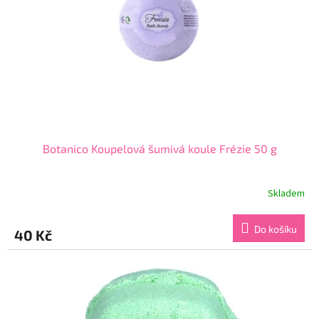
t
r
ů
o
d
u
k
t
ů
Botanico Koupelová šumivá koule Frézie 50 g
Skladem
Průměrné
hodnocení
produktu
Do košíku
40 Kč
je
5,0
z
5
hvězdiček.