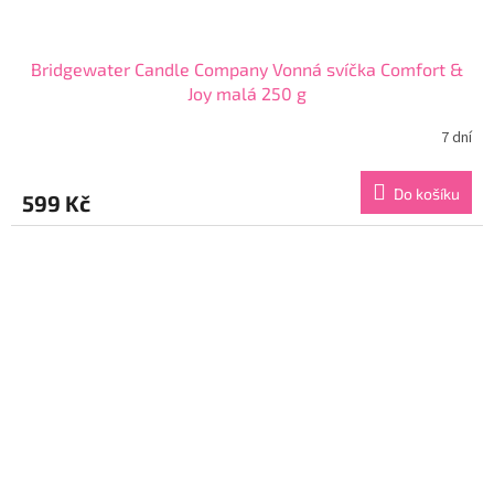
Bridgewater Candle Company Vonná svíčka Comfort &
Joy malá 250 g
7 dní
Průměrné
hodnocení
produktu
Do košíku
599 Kč
je
5,0
z
5
hvězdiček.