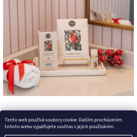
p
r
v
k
y
v
ý
p
i
s
u
Z
á
Zboží.cz
Heureka.cz
p
Tento web používá soubory cookie. Dalším procházením
a
tohoto webu vyjadřujete souhlas s jejich používáním.
t