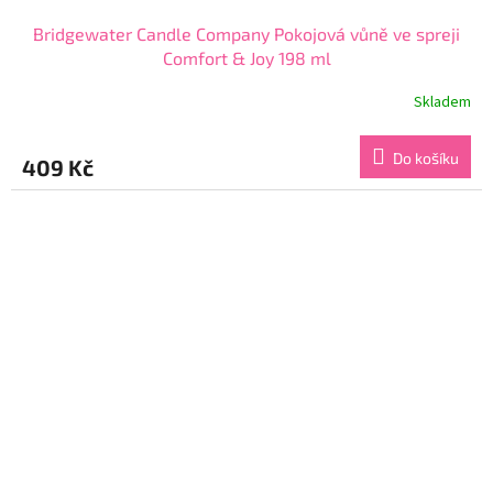
Bridgewater Candle Company Pokojová vůně ve spreji
Comfort & Joy 198 ml
Skladem
Průměrné
hodnocení
produktu
Do košíku
409 Kč
je
5,0
z
5
hvězdiček.