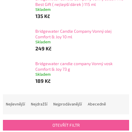
Best Gift ( nejlepší dárek ) 115 ml
Skladem
135 Kč
Bridgewater Candle Company Vonný olej
Comfort & Joy 10 ml
Skladem
249 Kč
Bridgewater candle company Vonný vosk
Comfort & Joy 73 g
Skladem
189 Kč
Ř
a
Nejlevnější
Nejdražší
Nejprodávanější
Abecedně
z
e
n
OTEVŘÍT FILTR
í