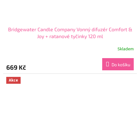
Bridgewater Candle Company Vonný difuzér Comfort &
Joy + ratanové tyčinky 120 ml
Skladem
Průměrné
hodnocení
produktu
Do košíku
669 Kč
je
5,0
z
Akce
5
hvězdiček.