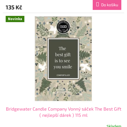
produktu
Do košíku
135 Kč
je
5,0
z
Novinka
5
hvězdiček.
Bridgewater Candle Company Vonný sáček The Best Gift
( nejlepší dárek ) 115 ml
Skladem