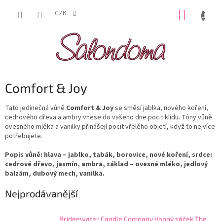
Přejít
NÁKUP
na
CZK
obsah
KOŠÍK
Comfort & Joy
Tato jedinečná vůně
Comfort & Joy
se směsí jablka, nového koření,
cedrového dřeva a ambry vnese do vašeho dne pocit klidu. Tóny vůně
ovesného mléka a vanilky přinášejí pocit vřelého objetí, když to nejvíce
potřebujete.
Popis vůně: hlava – jablko, tabák, borovice, nové koření, srdce:
cedrové dřevo, jasmín, ambra, základ – ovesné mléko, jedlový
balzám, dubový mech, vanilka.
Nejprodávanější
Bridgewater Candle Company Vonný sáček The