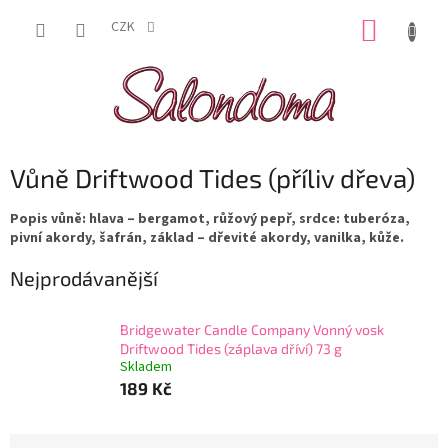
Přejít
NÁKUP
na
CZK
obsah
KOŠÍK
Vůně Driftwood Tides (příliv dřeva)
Popis vůně: hlava – bergamot, růžový pepř, srdce: tuberóza,
pivní akordy, šafrán, základ – dřevité akordy, vanilka, kůže.
Nejprodávanější
Bridgewater Candle Company Vonný vosk
Driftwood Tides (záplava dříví) 73 g
Skladem
189 Kč
Ř