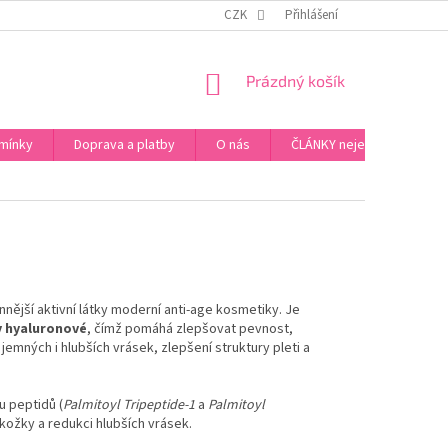
ZPŮSOB PLATBY ZA ZBOŽÍ
VZORKOVÁ PRODEJNA - PRAHA 5, JINONICE
CZK
Přihlášení
NÁKUPNÍ
Prázdný košík
KOŠÍK
mínky
Doprava a platby
O nás
ČLÁNKY nejen o Kosmetic
nější aktivní látky moderní anti-age kosmetiky. Je
y hyaluronové
, čímž pomáhá zlepšovat pevnost,
emných i hlubších vrásek, zlepšení struktury pleti a
u peptidů (
Palmitoyl Tripeptide-1
a
Palmitoyl
ožky a redukci hlubších vrásek.