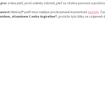
 pro:
zralou pleť, první známky stárnutí, pleť se ztrátou pevnosti a pružnost
mavost:
Matrixyl® patří mezi nejlépe prozkoumané kosmetické
peptidy
. Ča
midem, vitamínem C nebo Argireline®
, protože tyto látky se vzájemně d