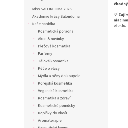
n
Vhodný
e
Miss SALONDOMA 2026
l
💡
Zají
Akademie krásy Salondoma
niacina
Naše nabídka
efektu.
Kosmetická poradna
Akce & novinky
Pleťová kosmetika
Parfémy
Tělová kosmetika
Péče o vlasy
Mýdla a pěny do koupele
Korejská kosmetika
Veganská kosmetika
Kosmetika a zdraví
Kosmetické pomůcky
Doplňky do vlasů
Aromaterapie