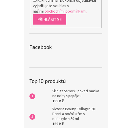
Kliknutím na "Dokončit objednávku"
vyjadřujete souhlas s
našimi
obchodními podmínkami.
PŘIHLÁSIT SE
Facebook
Top 10 produktů
Skinlite Samoslupovací maska
na nohy s papájou
199 Kč
Victoria Beauty Collagen 60+
Denní a noční krém s
matrixylem 50 ml
169 Kč