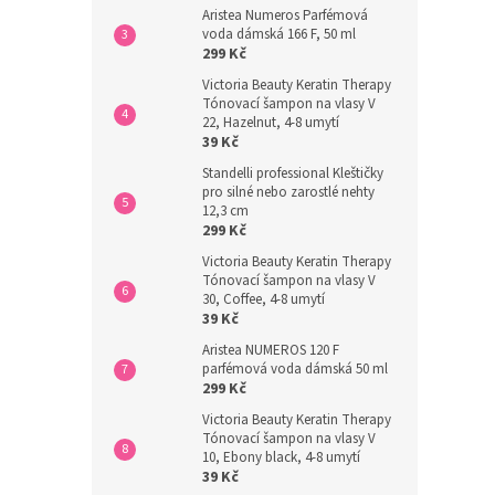
Aristea Numeros Parfémová
voda dámská 166 F, 50 ml
299 Kč
Victoria Beauty Keratin Therapy
Tónovací šampon na vlasy V
22, Hazelnut, 4-8 umytí
39 Kč
Standelli professional Kleštičky
pro silné nebo zarostlé nehty
12,3 cm
299 Kč
Victoria Beauty Keratin Therapy
Tónovací šampon na vlasy V
30, Coffee, 4-8 umytí
39 Kč
Aristea NUMEROS 120 F
parfémová voda dámská 50 ml
299 Kč
Victoria Beauty Keratin Therapy
Tónovací šampon na vlasy V
10, Ebony black, 4-8 umytí
39 Kč