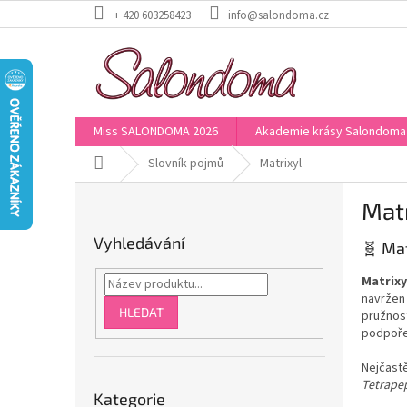
Přejít
+ 420 603258423
info@salondoma.cz
na
obsah
Miss SALONDOMA 2026
Akademie krásy Salondoma
Domů
Slovník pojmů
Matrixyl
P
Matr
o
s
Vyhledávání
🧬 Ma
t
r
Matrixy
a
navržen
n
HLEDAT
pružnost
n
podpoře 
í
Nejčastě
p
Přeskočit
Tetrape
a
Kategorie
kategorie