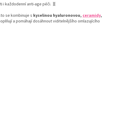
i i každodenní anti-age péči. 🧬
sto se kombinuje s
kyselinou hyaluronovou,
ceramidy
,
oplňují a pomáhají dosáhnout viditelnějšího omlazujícího