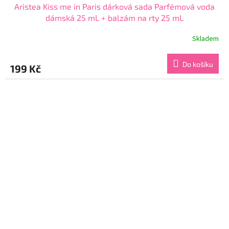
Aristea Kiss me in Paris dárková sada Parfémová voda
dámská 25 mL + balzám na rty 25 mL
Skladem
Průměrné
hodnocení
produktu
Do košíku
199 Kč
je
4,9
z
5
hvězdiček.