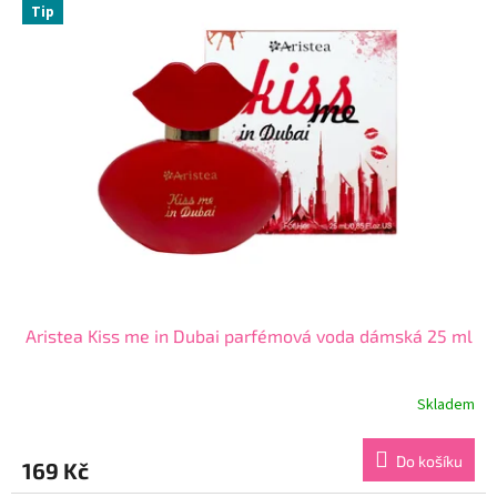
5
Tip
hvězdiček.
Aristea Kiss me in Dubai parfémová voda dámská 25 ml
Skladem
Průměrné
hodnocení
produktu
Do košíku
169 Kč
je
4,6