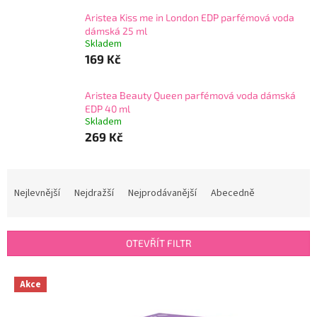
Aristea Kiss me in London EDP parfémová voda
dámská 25 ml
Skladem
169 Kč
Aristea Beauty Queen parfémová voda dámská
EDP 40 ml
Skladem
269 Kč
Ř
a
Nejlevnější
Nejdražší
Nejprodávanější
Abecedně
z
e
n
OTEVŘÍT FILTR
í
p
V
r
Akce
ý
o
p
d