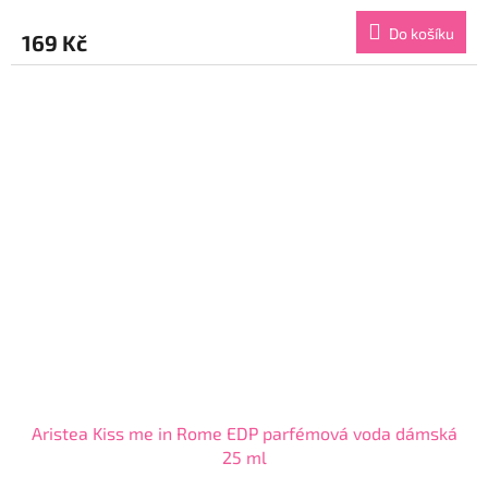
hodnocení
produktu
Do košíku
169 Kč
je
4,5
z
5
hvězdiček.
Aristea Kiss me in Rome EDP parfémová voda dámská
25 ml