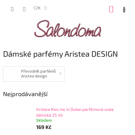
Přejít
NÁKUP
na
CZK
obsah
KOŠÍK
Dámské parfémy Aristea DESIGN
Převodník parfémů
Aristea design
Nejprodávanější
Aristea Kiss me in Dubai parfémová voda
dámská 25 ml
Skladem
169 Kč