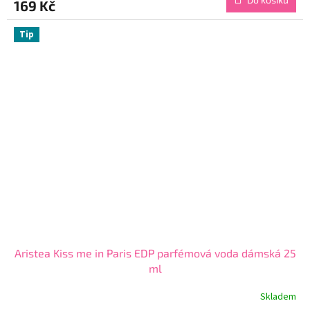
169 Kč
je
4,4
z
Tip
5
hvězdiček.
Aristea Kiss me in Paris EDP parfémová voda dámská 25
ml
Skladem
Průměrné