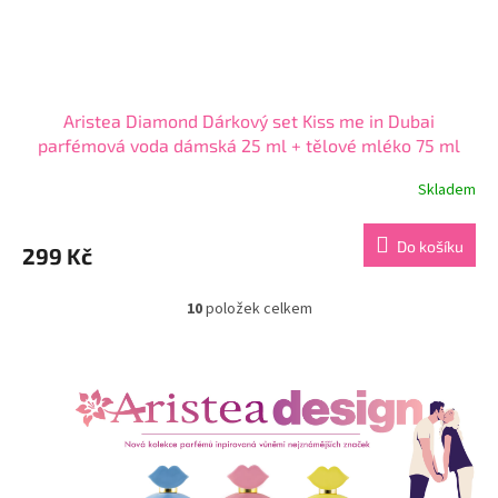
Aristea Diamond Dárkový set Kiss me in Dubai
parfémová voda dámská 25 ml + tělové mléko 75 ml
Skladem
Průměrné
hodnocení
produktu
Do košíku
299 Kč
je
5,0
z
10
položek celkem
O
5
v
hvězdiček.
l
á
d
a
c
í
p