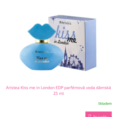
z
5
hvězdiček.
Aristea Kiss me in London EDP parfémová voda dámská
25 ml
Skladem
Průměrné
hodnocení
produktu
Do košíku