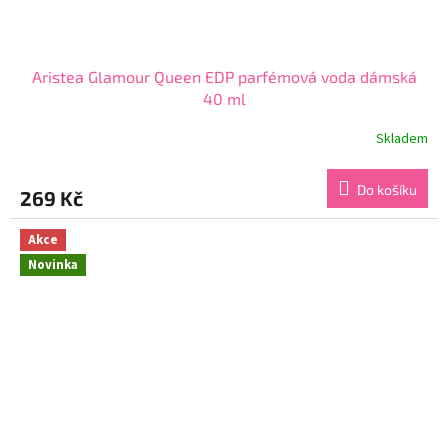
Aristea Glamour Queen EDP parfémová voda dámská
40 ml
Skladem
Průměrné
hodnocení
produktu
Do košíku
269 Kč
je
4,6
z
Akce
5
Novinka
hvězdiček.