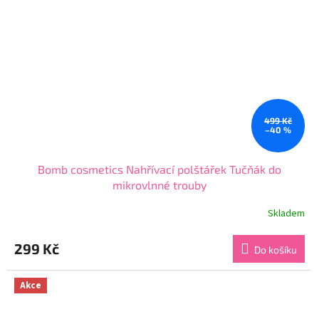
499 Kč
–40 %
Bomb cosmetics Nahřívací polštářek Tučňák do
mikrovlnné trouby
Skladem
Průměrné
hodnocení
produktu
299 Kč
Do košíku
je
5,0
z
Akce
5
hvězdiček.