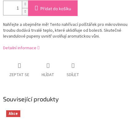
Přidat do košíku
Nahřejte a obejměte mě! Tento nahřívací polštářek pro mikrovlnnou
troubu dodává trvalé teplo, které uklidňuje od bolesti. Skutečné
levandulové pupeny uvnitř uvolňují aromatickou vůni.
Detailní informace
ZEPTAT SE
HLÍDAT
SDÍLET
Související produkty
Akce