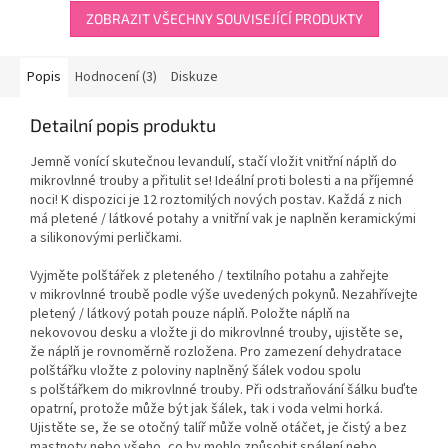
5
hvězdiček.
ZOBRAZIT VŠECHNY SOUVISEJÍCÍ PRODUKTY
Popis
Hodnocení (3)
Diskuze
Detailní popis produktu
Jemně vonící skutečnou levandulí, stačí vložit vnitřní náplň do
mikrovlnné trouby a přitulit se! Ideální proti bolesti a na příjemné
noci! K dispozici je 12 roztomilých nových postav. Každá z nich
má pletené / látkové potahy a vnitřní vak je naplněn keramickými
a silikonovými perličkami.
Vyjměte polštářek z pleteného / textilního potahu a zahřejte
v mikrovlnné troubě podle výše uvedených pokynů. Nezahřívejte
pletený / látkový potah pouze náplň. Položte náplň na
nekovovou desku a vložte ji do mikrovlnné trouby, ujistěte se,
že náplň je rovnoměrně rozložena. Pro zamezení dehydratace
polštářku vložte z poloviny naplněný šálek vodou spolu
s polštářkem do mikrovlnné trouby. Při odstraňování šálku buďte
opatrní, protože může být jak šálek, tak i voda velmi horká.
Ujistěte se, že se otočný talíř může volně otáčet, je čistý a bez
mastnoty nebo všeho, co by mohlo způsobit spálení nebo