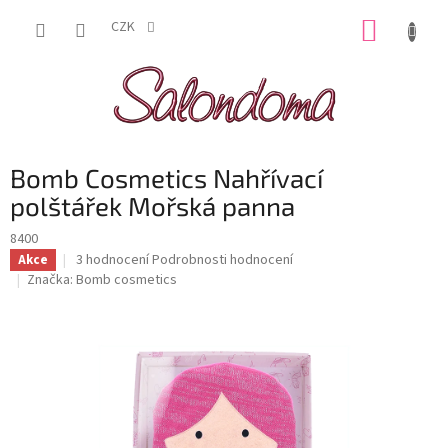
Přejít
NÁKUP
na
CZK
obsah
KOŠÍK
Bomb Cosmetics Nahřívací
polštářek Mořská panna
8400
Průměrné
3 hodnocení
Podrobnosti hodnocení
Akce
hodnocení
Značka:
Bomb cosmetics
produktu
je
4,7
z
5
hvězdiček.