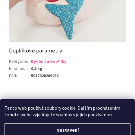
Doplňkové parametry
Kategorie
:
Bydlení a doplňky
Hmotnost
:
0.5 kg
EAN
:
5037028269268
Z
á
Zboží.cz
Heureka.cz
p
Tento web používá soubory cookie. Dalším procházením
a
tohoto webu vyjadřujete souhlas s jejich používáním.
t
í
Nastavení
Vytvořil Shoptet