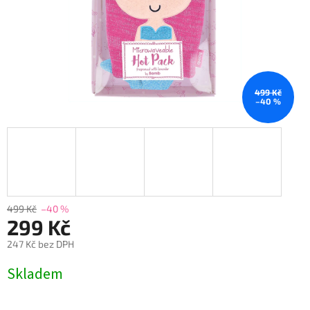
499 Kč
–40 %
499 Kč
–40 %
299 Kč
247 Kč bez DPH
Měrná
Skladem
cena: