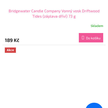
Bridgewater Candle Company Vonný vosk Driftwood
Tides (záplava dříví) 73 g
Skladem
Průměrné
hodnocení
produktu
Do košíku
189 Kč
je
5,0
z
Akce
5
hvězdiček.