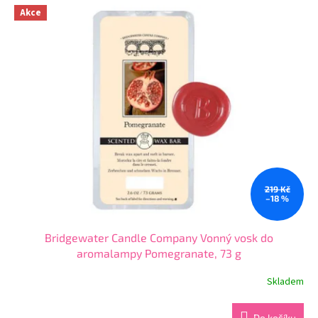
z
Akce
5
hvězdiček.
219 Kč
–18 %
Bridgewater Candle Company Vonný vosk do
aromalampy Pomegranate, 73 g
Skladem
Průměrné
hodnocení
produktu
Do košíku