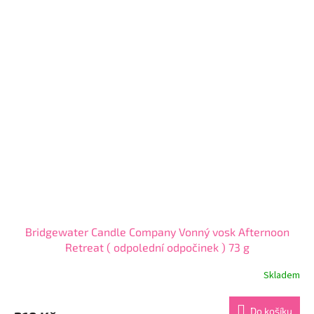
Bridgewater Candle Company Vonný vosk Afternoon
Retreat ( odpolední odpočinek ) 73 g
Skladem
Průměrné
hodnocení
produktu
Do košíku