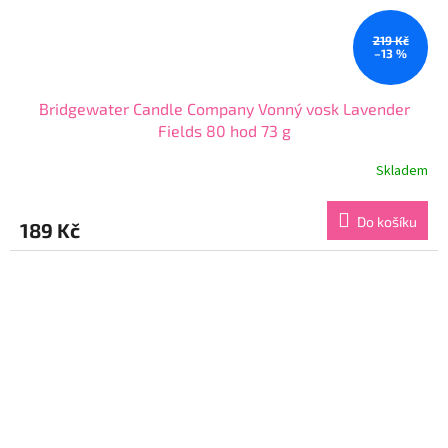
219 Kč
–13 %
Bridgewater Candle Company Vonný vosk Lavender
Fields 80 hod 73 g
Skladem
Průměrné
hodnocení
produktu
Do košíku
189 Kč
je
5,0
z
5
hvězdiček.