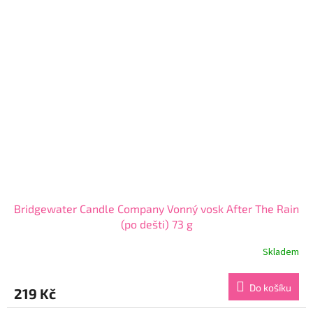
hvězdiček.
Bridgewater Candle Company Vonný vosk After The Rain
(po dešti) 73 g
Skladem
Do košíku
219 Kč