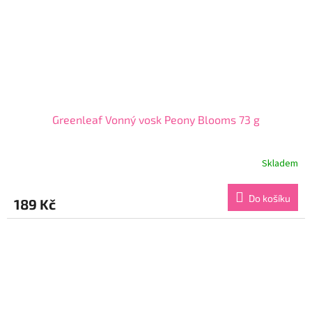
Greenleaf Vonný vosk Peony Blooms 73 g
Skladem
Průměrné
hodnocení
produktu
Do košíku
189 Kč
je
5,0
z
5
hvězdiček.