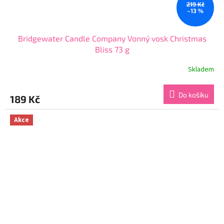
219 Kč
–13 %
Bridgewater Candle Company Vonný vosk Christmas
Bliss 73 g
Skladem
Průměrné
hodnocení
produktu
Do košíku
189 Kč
je
5,0
z
Akce
5
hvězdiček.