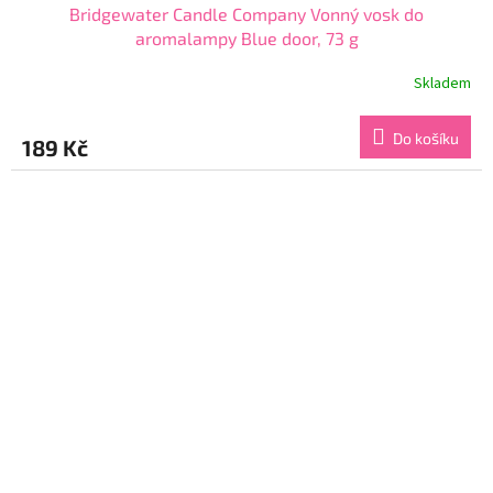
Bridgewater Candle Company Vonný vosk do
aromalampy Blue door, 73 g
Skladem
Průměrné
hodnocení
produktu
Do košíku
189 Kč
je
4,7
z
5
hvězdiček.