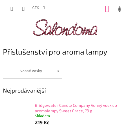
Přejít
NÁKUP
na
CZK
obsah
KOŠÍK
Příslušenství pro aroma lampy
Vonné vosky
Nejprodávanější
Bridgewater Candle Company Vonný vosk do
aromalampy Sweet Grace, 73 g
Skladem
219 Kč