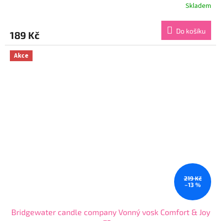
Skladem
Průměrné
hodnocení
produktu
Do košíku
189 Kč
je
5,0
z
Akce
5
hvězdiček.
219 Kč
–13 %
Bridgewater candle company Vonný vosk Comfort & Joy