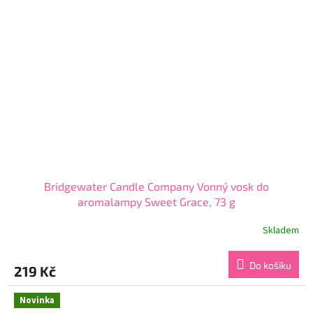
Bridgewater Candle Company Vonný vosk do
aromalampy Sweet Grace, 73 g
Skladem
Průměrné
hodnocení
produktu
Do košíku
219 Kč
je
4,5
z
Novinka
5