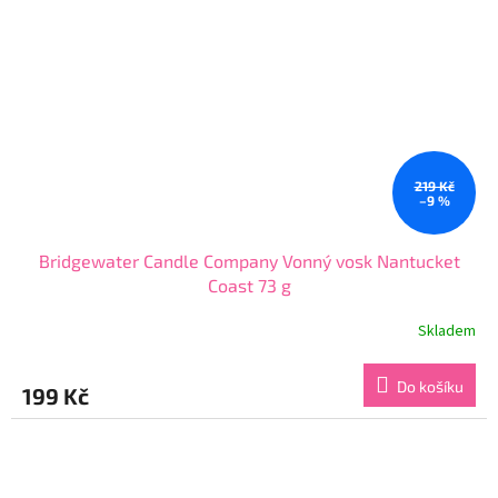
219 Kč
–9 %
Bridgewater Candle Company Vonný vosk Nantucket
Coast 73 g
Skladem
Průměrné
hodnocení
produktu
Do košíku
199 Kč
je
5,0
z
5
hvězdiček.