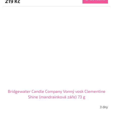
219 Kč
je
5,0
z
5
hvězdiček.
Bridgewater Candle Company Vonný vosk Clementine
Shine (mandrainková záře) 73 g
3 dny
Průměrné
hodnocení