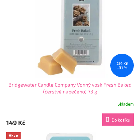
i
u
s
k
p
t
r
ů
o
d
u
k
t
ů
219 Kč
–31 %
Bridgewater Candle Company Vonný vosk Fresh Baked
(čerstvě napečeno) 73 g
Skladem
Průměrné
hodnocení
produktu
Do košíku
149 Kč
je
5,0
z
Akce