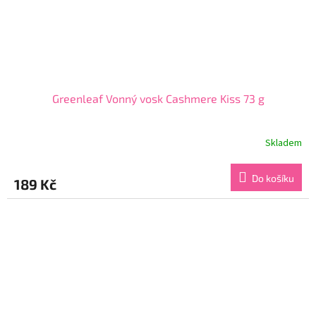
Greenleaf Vonný vosk Cashmere Kiss 73 g
Skladem
Průměrné
hodnocení
produktu
Do košíku
189 Kč
je
5,0
z
5
hvězdiček.