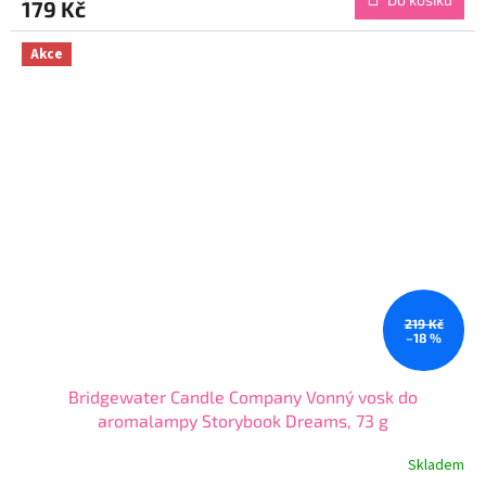
179 Kč
je
5,0
z
Akce
5
hvězdiček.
219 Kč
–18 %
Bridgewater Candle Company Vonný vosk do
aromalampy Storybook Dreams, 73 g
Skladem
Průměrné