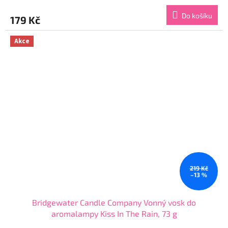
hodnocení
produktu
Do košíku
179 Kč
je
5,0
z
Akce
5
hvězdiček.
219 Kč
–13 %
Bridgewater Candle Company Vonný vosk do
aromalampy Kiss In The Rain, 73 g