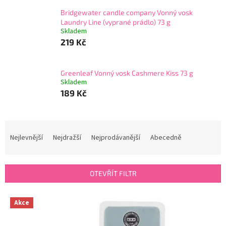
Bridgewater candle company Vonný vosk
Laundry Line (vyprané prádlo) 73 g
Skladem
219 Kč
Greenleaf Vonný vosk Cashmere Kiss 73 g
Skladem
189 Kč
Ř
a
Nejlevnější
Nejdražší
Nejprodávanější
Abecedně
z
e
n
OTEVŘÍT FILTR
í
p
V
r
Akce
ý
o
p
d