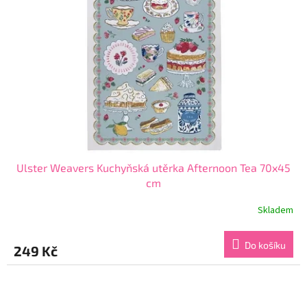
Ulster Weavers Kuchyňská utěrka Afternoon Tea 70x45
cm
Skladem
Do košíku
249 Kč