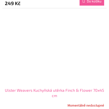
Do košíku
249 Kč
je
5,0
z
5
hvězdiček.
Ulster Weavers Kuchyňská utěrka Finch & Flower 70x45
cm
Momentálně nedostupné
Průměrné