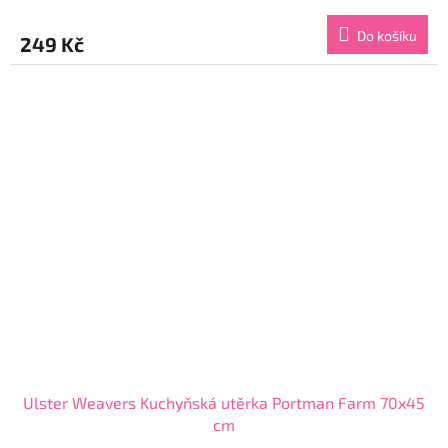
hodnocení
produktu
Do košíku
249 Kč
je
5,0
z
5
hvězdiček.
Ulster Weavers Kuchyňská utěrka Portman Farm 70x45
cm