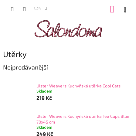
Přejít
NÁKUP
na
CZK
obsah
KOŠÍK
Utěrky
Nejprodávanější
Ulster Weavers Kuchyňská utěrka Cool Cats
Skladem
219 Kč
Ulster Weavers Kuchyňská utěrka Tea Cups Blue
70x45 cm
Skladem
249 Kč