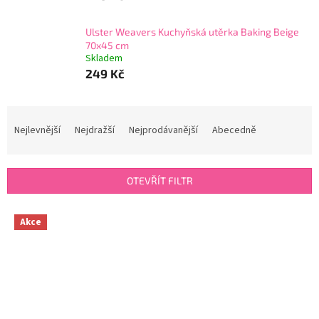
Ulster Weavers Kuchyňská utěrka Baking Beige
70x45 cm
Skladem
249 Kč
Ř
a
Nejlevnější
Nejdražší
Nejprodávanější
Abecedně
z
e
n
OTEVŘÍT FILTR
í
p
V
r
Akce
ý
o
p
d
i
u
s
k
p
t
r
ů