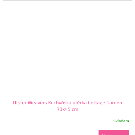
Ulster Weavers Kuchyňská utěrka Cottage Garden
70x45 cm
Skladem
Průměrné
hodnocení
produktu