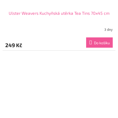
Ulster Weavers Kuchyňská utěrka Tea Tins 70x45 cm
3 dny
Průměrné
hodnocení
produktu
Do košíku
249 Kč
je
5,0
z
5
hvězdiček.