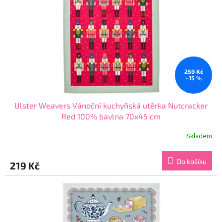
259 Kč
–15 %
Ulster Weavers Vánoční kuchyňská utěrka Nutcracker
Red 100% bavlna 70x45 cm
Skladem
Průměrné
hodnocení
produktu
Do košíku
219 Kč
je
5,0
z
5
hvězdiček.