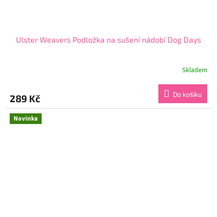
Ulster Weavers Podložka na sušení nádobí Dog Days
Skladem
Průměrné
hodnocení
produktu
Do košíku
289 Kč
je
5,0
z
Novinka
5
hvězdiček.