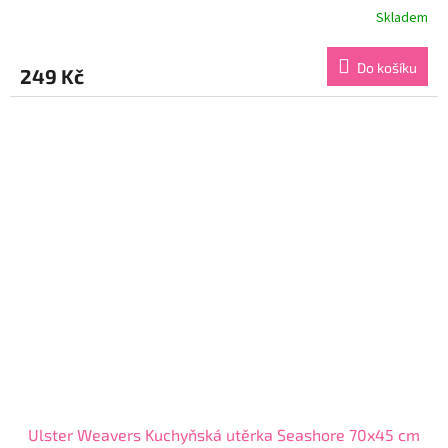
Skladem
Průměrné
hodnocení
produktu
Do košíku
249 Kč
je
5,0
z
5
hvězdiček.
Ulster Weavers Kuchyňská utěrka Seashore 70x45 cm