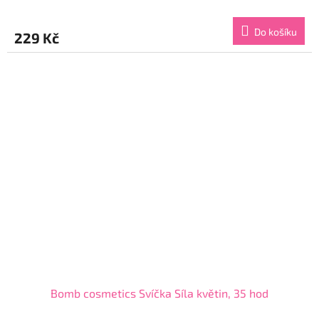
hodnocení
produktu
Do košíku
229 Kč
je
5,0
z
5
hvězdiček.
Bomb cosmetics Svíčka Síla květin, 35 hod