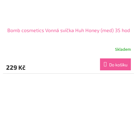
Bomb cosmetics Vonná svíčka Huh Honey (med) 35 hod
Skladem
Průměrné
hodnocení
produktu
Do košíku
229 Kč
je
5,0
z
5
hvězdiček.