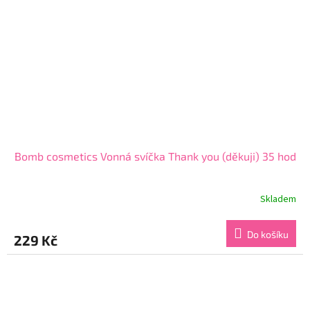
Bomb cosmetics Vonná svíčka Thank you (děkuji) 35 hod
Skladem
Průměrné
hodnocení
produktu
Do košíku
229 Kč
je
5,0
z
5
hvězdiček.