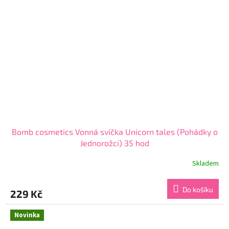
Bomb cosmetics Vonná svíčka Unicorn tales (Pohádky o
Jednorožci) 35 hod
Skladem
Průměrné
hodnocení
produktu
Do košíku
229 Kč
je
4,4
z
Novinka
5