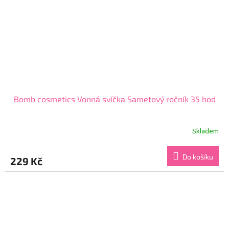
Bomb cosmetics Vonná svíčka Sametový ročník 35 hod
Skladem
Průměrné
hodnocení
produktu
Do košíku
229 Kč
je
5,0
z
5
hvězdiček.