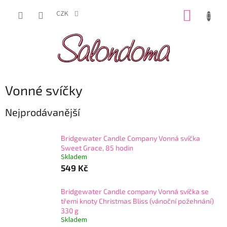
Přejít
NÁKUP
na
CZK
obsah
KOŠÍK
Vonné svíčky
Nejprodávanější
Bridgewater Candle Company Vonná svíčka
Sweet Grace, 85 hodin
Skladem
549 Kč
Bridgewater Candle company Vonná svíčka se
třemi knoty Christmas Bliss (vánoční požehnání)
330 g
Skladem