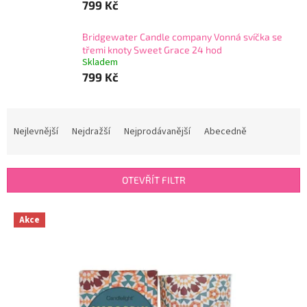
799 Kč
Bridgewater Candle company Vonná svíčka se
třemi knoty Sweet Grace 24 hod
Skladem
799 Kč
Ř
a
Nejlevnější
Nejdražší
Nejprodávanější
Abecedně
z
e
n
OTEVŘÍT FILTR
í
p
V
r
Akce
ý
o
p
d
i
u
s
k
p
t
r