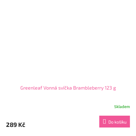
hvězdiček.
Greenleaf Vonná svíčka Brambleberry 123 g
Skladem
Do košíku
289 Kč