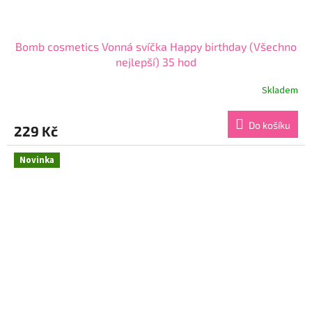
Bomb cosmetics Vonná svíčka Happy birthday (Všechno
nejlepší) 35 hod
Skladem
Průměrné
hodnocení
produktu
Do košíku
229 Kč
je
5,0
z
Novinka
5
hvězdiček.