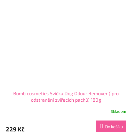
5
hvězdiček.
Bomb cosmetics Svíčka Dog Odour Remover ( pro
odstranění zvířecích pachů) 180g
Skladem
Průměrné
hodnocení
produktu
Do košíku
229 Kč
je