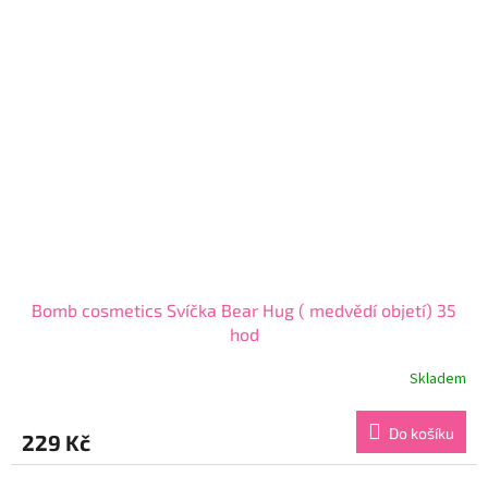
hvězdiček.
Bomb cosmetics Svíčka Bear Hug ( medvědí objetí) 35
hod
Skladem
Průměrné
hodnocení
produktu
Do košíku
229 Kč
je
5,0
z