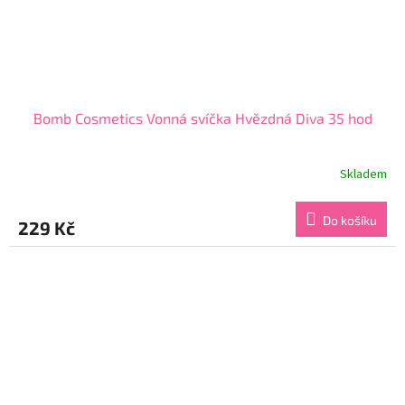
Bomb Cosmetics Vonná svíčka Hvězdná Diva 35 hod
Skladem
Průměrné
hodnocení
produktu
Do košíku
229 Kč
je
4,7
z
5
hvězdiček.