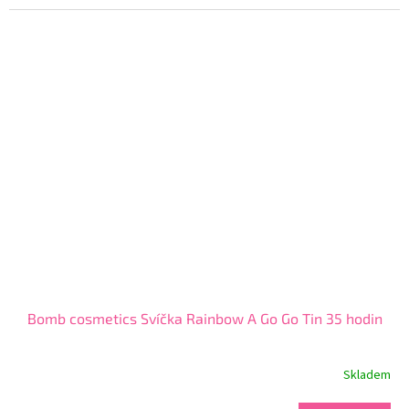
5,0
z
5
hvězdiček.
Bomb cosmetics Svíčka Rainbow A Go Go Tin 35 hodin
Skladem
Průměrné
hodnocení