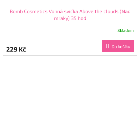
Bomb Cosmetics Vonná svíčka Above the clouds (Nad
mraky) 35 hod
Skladem
Průměrné
hodnocení
produktu
Do košíku
229 Kč
je
5,0
z
5
hvězdiček.