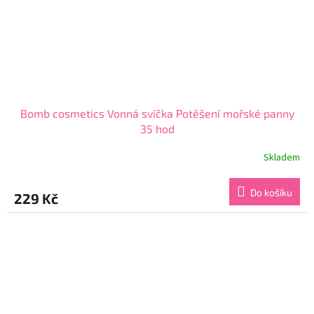
Bomb cosmetics Vonná svíčka Potěšení mořské panny
35 hod
Skladem
Průměrné
hodnocení
produktu
Do košíku
229 Kč
je
5,0
z
5
hvězdiček.