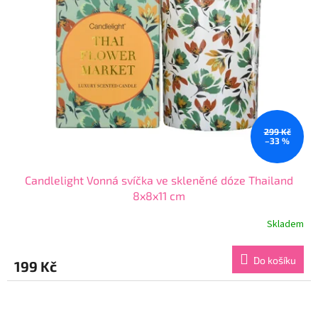
299 Kč
–33 %
Candlelight Vonná svíčka ve skleněné dóze Thailand
8x8x11 cm
Skladem
Průměrné
hodnocení
produktu
Do košíku
199 Kč
je
5,0
z
5