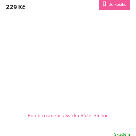
produktu
Do košíku
229 Kč
je
5,0
z
5
hvězdiček.
Bomb cosmetics Svíčka Růže, 35 hod
Skladem
Průměrné