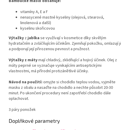
Bambucké máslo obsahuje:
vitamíny A, E a F
nenasycené mastné kyseliny (olejová, stearová,
linolenová a další)
kyselinu skořicovou
Výtažky
z
jablka
se využívají v kosmetice díky skvělým
hydratačním a zvláčňujícím účinkům. Zjemňují pokožku, omlazují ji
a podporují její přirozenou pevnost a pružnost.
Výtažky z máty
mají chladivý, zklidňující a hojivý účinek. Olej z
máty peprné se vyznačuje vynikajícími antiseptickými
vlastnostmi, má přírodní protizánětlivé účinky.
Návod na použití:
omyjte si chodidlo teplou vodou, vyjměte
masku z obalu a nasaďte na chodidlo a nechte působit 20-30
minut. Po ukončení procedury není zapotřebí chodidlo dále
oplachovat.
3 páry ponožek
Doplňkové parametry