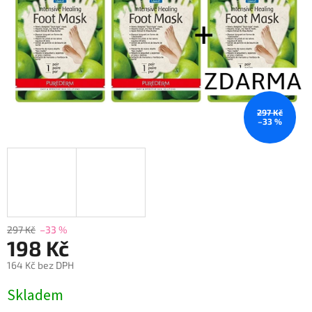
297 Kč
–33 %
297 Kč
–33 %
198 Kč
164 Kč bez DPH
Měrná
Skladem
cena: