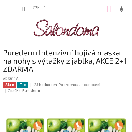
Přejít
NÁKUP
na
CZK
obsah
KOŠÍK
Purederm Intenzivní hojivá maska
na nohy s výtažky z jablka, AKCE 2+1
ZDARMA
ADS611A
Průměrné
23 hodnocení
Podrobnosti hodnocení
Akce
Tip
hodnocení
Značka:
Purederm
produktu
je
4,9
z
5
hvězdiček.