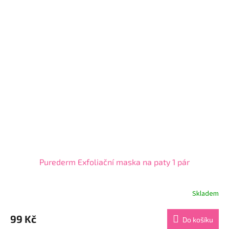
5
hvězdiček.
Purederm Exfoliační maska na paty 1 pár
Skladem
Průměrné
hodnocení
produktu
99 Kč
Do košíku
je