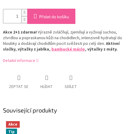
Přidat do košíku
Akce 2+1 zdarma!
Výrazně zvláčňují, zjemňují a vyživují suchou,
ztvrdlou a popraskanou kůži na chodidlech, intenzivně hydratují do
hloubky a dodávají chodidlům pocit svěžesti po celý den.
Aktivní
složky, výtažky z jablka,
bambucké máslo
, výtažky z máty.
Detailní informace
ZEPTAT SE
HLÍDAT
SDÍLET
Související produkty
Akce
Tip