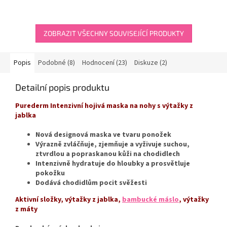
4,0
z
5
hvězdiček.
ZOBRAZIT VŠECHNY SOUVISEJÍCÍ PRODUKTY
Popis
Podobné (8)
Hodnocení (23)
Diskuze (2)
Detailní popis produktu
Purederm Intenzivní hojivá maska na nohy s výtažky z
jablka
Nová designová maska ve tvaru ponožek
Výrazně zvláčňuje, zjemňuje a vyživuje suchou,
ztvrdlou a popraskanou kůži na chodidlech
Intenzivně hydratuje do hloubky a prosvětluje
pokožku
Dodává chodidlům pocit svěžesti
Aktivní složky, výtažky z jablka,
bambucké máslo
, výtažky
z máty