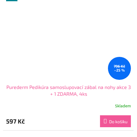
796 Kč
–25 %
Purederm Pedikúra samoslupovací zábal na nohy akce 3
+ 1 ZDARMA, 4ks
Skladem
Průměrné
hodnocení
produktu
597 Kč
Do košíku
je
4,2
z