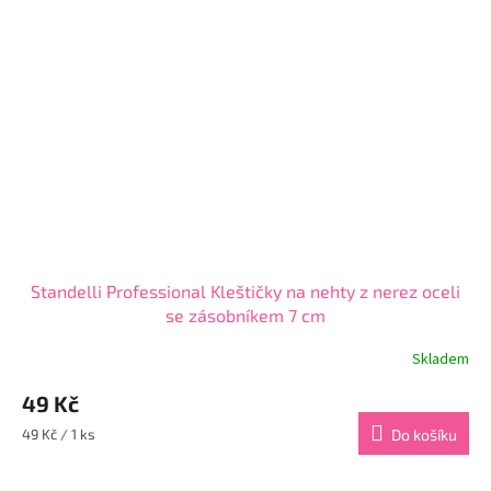
Standelli Professional Kleštičky na nehty z nerez oceli
se zásobníkem 7 cm
Skladem
Průměrné
hodnocení
49 Kč
produktu
je
Měrná
49 Kč / 1 ks
Do košíku
4,9
cena:
z
5