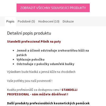
hvězdiček.
ZOBRAZIT VŠECHNY SOUVISEJÍCÍ PRODUKTY
Popis
Podobné (5)
Hodnocení (10)
Diskuze
Detailní popis produktu
Standelli professional Pilník na paty
Jemně a účinně odstraňuje zrohovatělou kůži na
patách
Vyhlazuje pokožku
Odstraňuje z pokožky odumřelé buňky
Výsledkem bude hladká a jemná kůže na chodidlech
Vaše potřeby jsou naší povinností !
Kvalita profesionálů za dostupnou cenu !
STANDELLI
PROFESSIONAL - nám můžete důvěřovat !
Další produkty profesionálních kosmetických pomůcek