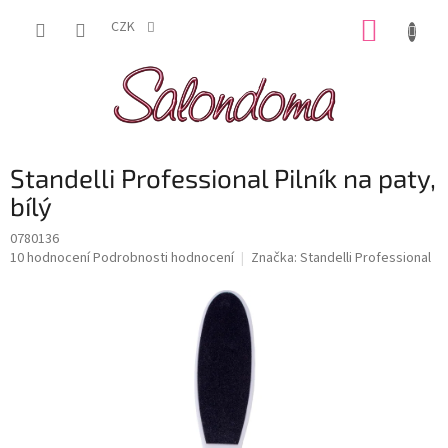
Přejít
NÁKUP
na
CZK
obsah
KOŠÍK
Standelli Professional Pilník na paty,
bílý
0780136
Průměrné
10 hodnocení
Podrobnosti hodnocení
Značka:
Standelli Professional
hodnocení
produktu
je
4,6
z
5
hvězdiček.