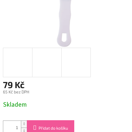
79 Kč
65 Kč bez DPH
Měrná
Skladem
cena:
Přidat do košíku