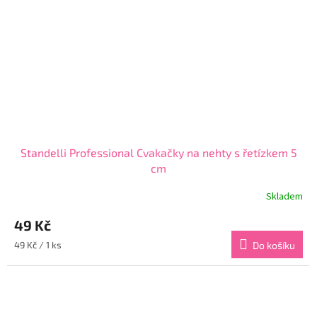
Standelli Professional Cvakačky na nehty s řetízkem 5
cm
Skladem
Průměrné
hodnocení
49 Kč
produktu
je
Měrná
49 Kč / 1 ks
Do košíku
4,8
cena:
z
5
hvězdiček.