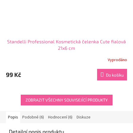
Standelli Professional Kosmetická čelenka Cute fialová
21x6 cm
Vyprodáno
Průměrné
hodnocení
produktu
99 Kč
Do košíku
je
4,8
z
5
hvězdiček.
ZOBRAZIT VŠECHNY SOUVISEJÍCÍ PRODUKTY
Popis
Podobné (6)
Hodnocení (6)
Diskuze
Detailní popis produktu