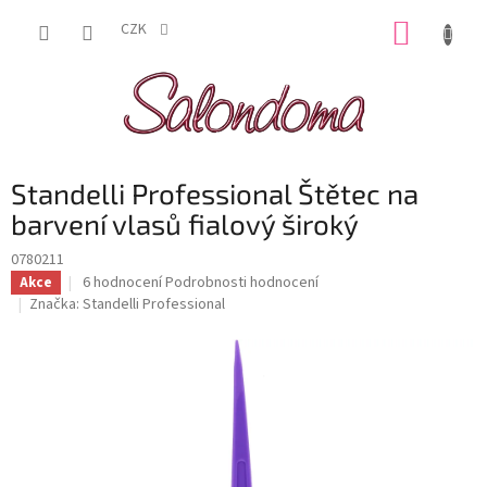
Přejít
NÁKUP
na
CZK
obsah
KOŠÍK
Standelli Professional Štětec na
barvení vlasů fialový široký
0780211
Průměrné
6 hodnocení
Podrobnosti hodnocení
Akce
hodnocení
Značka:
Standelli Professional
produktu
je
5,0
z
5
hvězdiček.