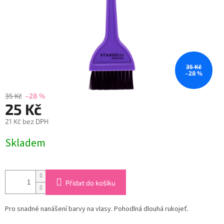
35 Kč
–28 %
35 Kč
–28 %
25 Kč
21 Kč bez DPH
Měrná
Skladem
cena:
Přidat do košíku
Pro snadné nanášení barvy na vlasy. Pohodlná dlouhá rukojeť.