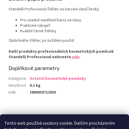
Standelli Professional Štětec na barvení vlasů široký
Pro snadné nanášení barvy na vlasy
Praktické rukojeť
Kvalitní černé štětiny
Opláchněte štětec po každém použití.
Další produkty profesionálních kosmetických pomůcek
Standelli Professional naleznete
zde:
Doplňkové parametry
Kategorie
:
Ostatní kosmetické pomůcky
Hmotnost
:
0.1 kg
EAN
:
3800038712930
Z
á
Zboží.cz
Heureka.cz
p
Tento web používá soubory cookie. Dalším procházením
a