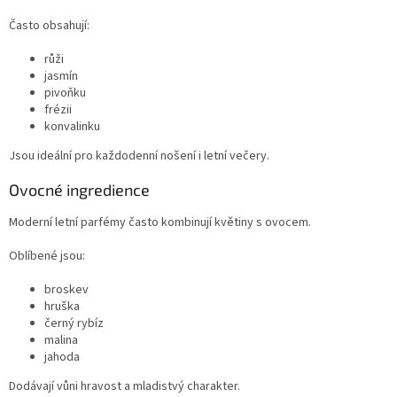
Často obsahují:
růži
jasmín
pivoňku
frézii
konvalinku
Jsou ideální pro každodenní nošení i letní večery.
Ovocné ingredience
Moderní letní parfémy často kombinují květiny s ovocem.
Oblíbené jsou:
broskev
hruška
černý rybíz
malina
jahoda
Dodávají vůni hravost a mladistvý charakter.