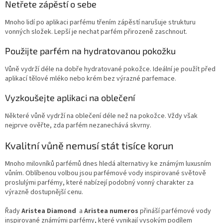
Netřete zápěstí o sebe
Mnoho lidí po aplikaci parfému třením zápěstí narušuje strukturu
vonných složek. Lepší je nechat parfém přirozeně zaschnout.
Použijte parfém na hydratovanou pokožku
Vůně vydrží déle na dobře hydratované pokožce. Ideální je použít před
aplikací tělové mléko nebo krém bez výrazné parfemace.
Vyzkoušejte aplikaci na oblečení
Některé vůně vydrží na oblečení déle než na pokožce. Vždy však
nejprve ověřte, zda parfém nezanechává skvrny.
Kvalitní vůně nemusí stát tisíce korun
Mnoho milovníků parfémů dnes hledá alternativy ke známým luxusním
vůním. Oblíbenou volbou jsou parfémové vody inspirované světově
proslulými parfémy, které nabízejí podobný vonný charakter za
výrazně dostupnější cenu.
Řady
Aristea Diamond
a
Aristea numeros
přináší parfémové vody
inspirované známými parfémy, které vynikají vysokým podílem