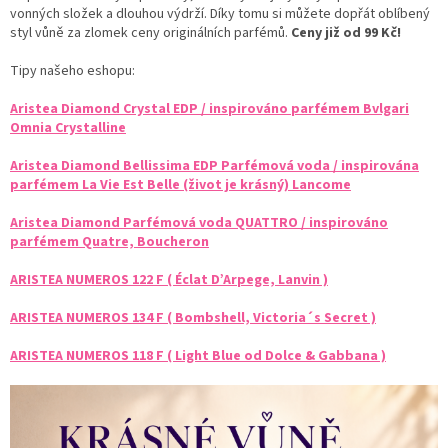
vonných složek a dlouhou výdrží. Díky tomu si můžete dopřát oblíbený
styl vůně za zlomek ceny originálních parfémů.
Ceny již od 99 Kč!
Tipy našeho eshopu:
Aristea Diamond Crystal EDP / inspirováno parfémem Bvlgari
Omnia Crystalline
Aristea Diamond Bellissima EDP Parfémová voda / inspirována
parfémem La Vie Est Belle (život je krásný) Lancome
Aristea Diamond Parfémová voda QUATTRO / inspirováno
parfémem Quatre, Boucheron
ARISTEA NUMEROS 122 F
( Éclat D’Arpege, Lanvin )
ARISTEA NUMEROS 134 F ( Bombshell, Victoria´s Secret )
ARISTEA NUMEROS 118 F
( Light Blue od Dolce & Gabbana )