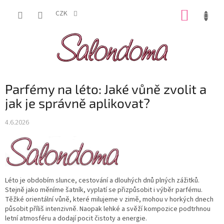
Přejít
NÁKUP
na
CZK
obsah
KOŠÍK
Parfémy na léto: Jaké vůně zvolit a
jak je správně aplikovat?
4.6.2026
Léto je obdobím slunce, cestování a dlouhých dnů plných zážitků.
Stejně jako měníme šatník, vyplatí se přizpůsobit i výběr parfému.
Těžké orientální vůně, které milujeme v zimě, mohou v horkých dnech
působit příliš intenzivně. Naopak lehké a svěží kompozice podtrhnou
letní atmosféru a dodají pocit čistoty a energie.