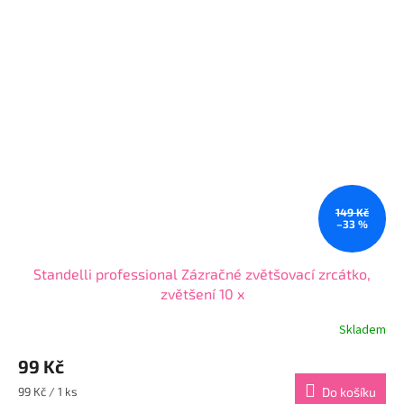
149 Kč
–33 %
Standelli professional Zázračné zvětšovací zrcátko,
zvětšení 10 x
Skladem
Průměrné
hodnocení
99 Kč
produktu
je
Měrná
99 Kč / 1 ks
Do košíku
4,1