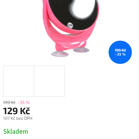
199 Kč
–35 %
199 Kč
–35 %
129 Kč
107 Kč bez DPH
Měrná
Skladem
cena: