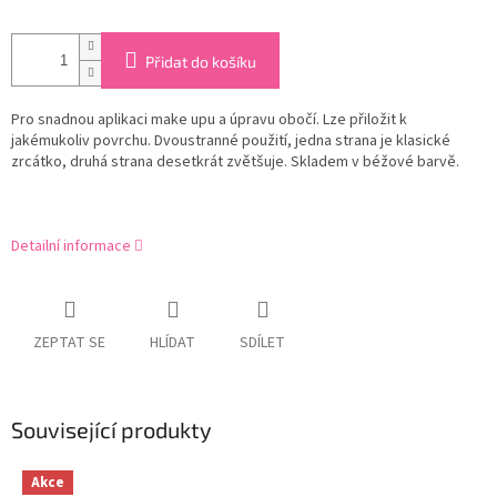
Přidat do košíku
Pro snadnou aplikaci make upu a úpravu obočí. Lze přiložit k
jakémukoliv povrchu. Dvoustranné použití, jedna strana je klasické
zrcátko, druhá strana desetkrát zvětšuje. Skladem v béžové barvě.
Detailní informace
ZEPTAT SE
HLÍDAT
SDÍLET
Související produkty
Akce