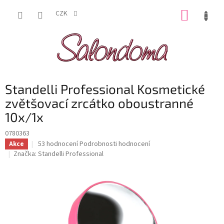
Přejít
NÁKUP
na
CZK
obsah
KOŠÍK
Standelli Professional Kosmetické
zvětšovací zrcátko oboustranné
10x/1x
0780363
Průměrné
53 hodnocení
Podrobnosti hodnocení
Akce
hodnocení
Značka:
Standelli Professional
produktu
je
3,4
z
5
hvězdiček.