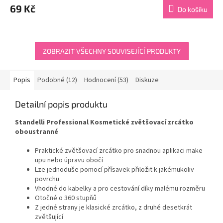
produktu
69 Kč
Do košíku
je
4,8
z
5
hvězdiček.
ZOBRAZIT VŠECHNY SOUVISEJÍCÍ PRODUKTY
Popis
Podobné (12)
Hodnocení (53)
Diskuze
Detailní popis produktu
Standelli Professional Kosmetické zvětšovací zrcátko
oboustranné
Praktické zvětšovací zrcátko pro snadnou aplikaci make
upu nebo úpravu obočí
Lze jednoduše pomocí přísavek přiložit k jakémukoliv
povrchu
Vhodné do kabelky a pro cestování díky malému rozměru
Otočné o 360 stupňů
Z jedné strany je klasické zrcátko, z druhé desetkrát
zvětšující