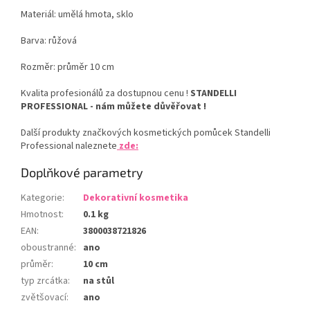
Materiál: umělá hmota, sklo
Barva: růžová
Rozměr: průměr 10 cm
Kvalita profesionálů za dostupnou cenu !
STANDELLI
PROFESSIONAL - nám můžete důvěřovat !
Další produkty značkových kosmetických pomůcek Standelli
Professional naleznete
zde:
Doplňkové parametry
Kategorie
:
Dekorativní kosmetika
Hmotnost
:
0.1 kg
EAN
:
3800038721826
oboustranné
:
ano
průměr
:
10 cm
typ zrcátka
:
na stůl
zvětšovací
:
ano