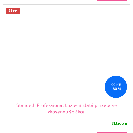
cena:
z
5
Akce
hvězdiček.
99 Kč
–30 %
Standelli Professional Luxusní zlatá pinzeta se
zkosenou špičkou
Skladem
Průměrné
hodnocení