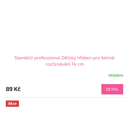
Standelli professional Dětský hřeben pro šetrné
rozčesávání 14 cm
Skladem
Průměrné
hodnocení
produktu
89 Kč
DETAIL
je
4,6
z
Akce
5
hvězdiček.