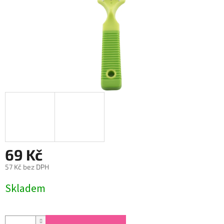
69 Kč
57 Kč bez DPH
Měrná
Skladem
cena: