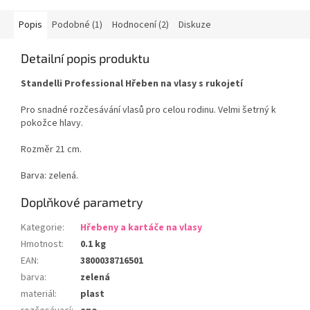
Popis
Podobné (1)
Hodnocení (2)
Diskuze
Detailní popis produktu
Standelli Professional Hřeben na vlasy s rukojetí
Pro snadné rozčesávání vlasů pro celou rodinu. Velmi šetrný k
pokožce hlavy.
Rozměr 21 cm.
Barva: zelená.
Doplňkové parametry
Kategorie
:
Hřebeny a kartáče na vlasy
Hmotnost
:
0.1 kg
EAN
:
3800038716501
barva
:
zelená
materiál
:
plast