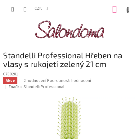
Přejít
NÁKUP
na
CZK
obsah
KOŠÍK
Standelli Professional Hřeben na
vlasy s rukojetí zelený 21 cm
0780281
Průměrné
2 hodnocení
Podrobnosti hodnocení
Akce
hodnocení
Značka:
Standelli Professional
produktu
je
5,0
z
5
hvězdiček.