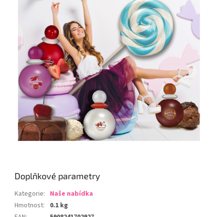
Doplňkové parametry
Kategorie
:
Naše nabídka
Hmotnost
:
0.1 kg
EAN
:
5908241702927