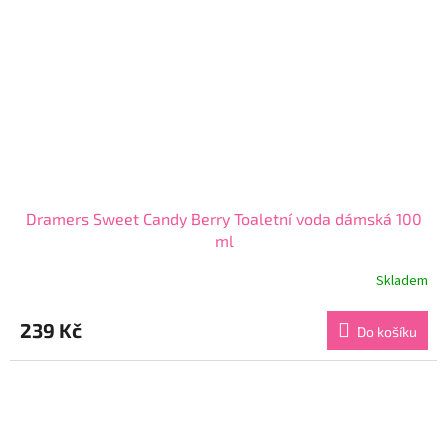
Dramers Sweet Candy Berry Toaletní voda dámská 100
ml
Skladem
Průměrné
hodnocení
produktu
239 Kč
Do košíku
je
4,1
z
5
hvězdiček.