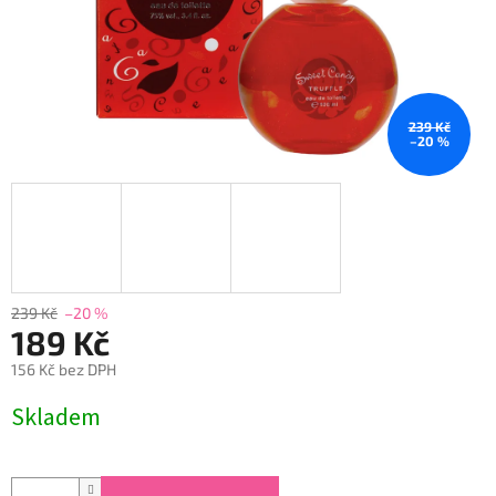
239 Kč
–20 %
239 Kč
–20 %
189 Kč
156 Kč bez DPH
Měrná
Skladem
cena: