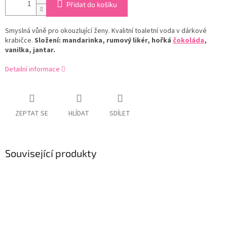
Přidat do košíku
Smyslná vůně pro okouzlující ženy. Kvalitní toaletní voda v dárkové
krabičce.
Složení: mandarinka, rumový likér, hořká
čokoláda
,
vanilka, jantar.
Detailní informace
ZEPTAT SE
HLÍDAT
SDÍLET
Související produkty