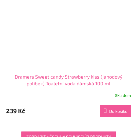
Dramers Sweet candy Strawberry kiss (jahodový
polibek) Toaletní voda dámská 100 ml
Skladem
Průměrné
hodnocení
produktu
239 Kč
Do košíku
je
4,5
z
5
ZOBRAZIT VŠECHNY SOUVISEJÍCÍ PRODUKTY