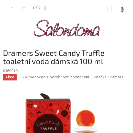
Přejít
NÁKUP
na
CZK
obsah
KOŠÍK
Dramers Sweet Candy Truffle
toaletní voda dámská 100 ml
0360019
Průměrné
24 hodnocení
Podrobnosti hodnocení
Značka:
Dramers
Akce
hodnocení
produktu
je
4,6
z
5
hvězdiček.