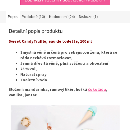
hvězdiček.
Popis
Podobné (10)
Hodnocení (24)
Diskuze (1)
Detailní popis produktu
Sweet CandyTruffle, eau de toilette, 100 ml
Smyslná vůně určená pro sebejistou ženu, která se
ráda nechává rozmazlovat,
Jemná dřevitá vůně, plná svěžesti a okouzlení
75 % vol,
Natural spray
Toaletní voda
Složení: mandarinka, rumový likér, hořká
čokoláda
,
vanilka, jantar.