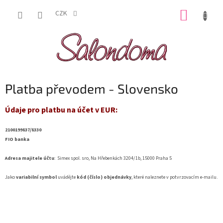
Přejít
NÁKUP
na
CZK
obsah
KOŠÍK
Platba převodem - Slovensko
Údaje pro platbu na účet v EUR:
2100199837/8330
FIO banka
Adresa majitele účtu
: Simex spol. sro, Na Hřebenkách 3204/1b, 15000 Praha 5
Jako
variabilní symbol
uvádějte
kód (číslo) objednávky
, které naleznete v potvrzovacím e-mailu.
Z