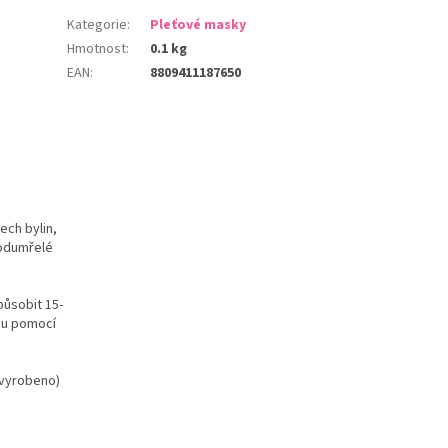
Kategorie
:
Pleťové masky
Hmotnost
:
0.1 kg
EAN
:
8809411187650
šech bylin,
 odumřelé
působit 15-
ou pomocí
 vyrobeno)