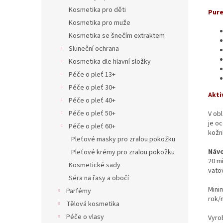
Kosmetika pro děti
Pure
Kosmetika pro muže
Kosmetika se šnečím extraktem
Sluneční ochrana
Kosmetika dle hlavní složky
Péče o pleť 13+
Péče o pleť 30+
Akti
Péče o pleť 40+
Péče o pleť 50+
V obl
je o
Péče o pleť 60+
kožní
Pleťové masky pro zralou pokožku
Návo
Pleťové krémy pro zralou pokožku
20 m
Kosmetické sady
vato
Séra na řasy a obočí
Mini
Parfémy
rok/
Tělová kosmetika
Péče o vlasy
Vyrob