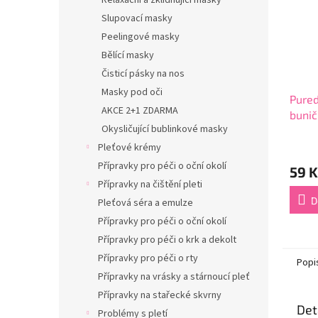
Relaxační a zklidňující masky
Slupovací masky
Peelingové masky
Bělící masky
Čisticí pásky na nos
Masky pod oči
Pure
AKCE 2+1 ZDARMA
bunič
Okysličující bublinkové masky
verou
Průmě
Pleťové krémy
hodno
Přípravky pro péči o oční okolí
59 K
produ
Přípravky na čištění pleti
je
4,9
D
Pleťová séra a emulze
z
Přípravky pro péči o oční okolí
5
hvězdi
Přípravky pro péči o krk a dekolt
Přípravky pro péči o rty
Popi
Přípravky na vrásky a stárnoucí pleť
Přípravky na stařecké skvrny
Det
Problémy s pletí