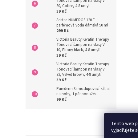
Tónovací šampon na vlasy V
30, Coffee, 4-8 umytí
39 Kč
Aristea NUMEROS 120 F
parfémová voda dámská 50 ml
299 Kč
Victoria Beauty Keratin Therapy
Tónovací šampon na vlasy V
10, Ebony black, 4-8 umytí
39 Kč
Victoria Beauty Keratin Therapy
Tónovací šampon na vlasy V
32, Velvet brown, 4-8 umytí
39 Kč
Purederm Samoslupovací zábal
na nohy, 1 pár ponožek
99 Kč
Z
á
Tento web p
p
vyjadřujete s
a