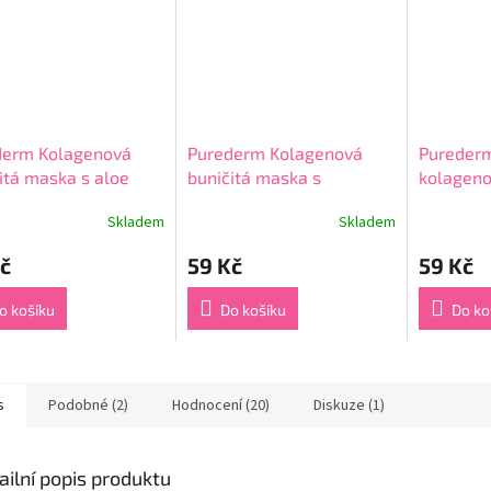
derm Kolagenová
Purederm Kolagenová
Purederm
itá maska s aloe
buničitá maska s
kolageno
 18 g
avokádem
maska s 
Skladem
Skladem
rné
Průměrné
Průměrné
borůvek 
cení
hodnocení
hodnocení
č
59 Kč
59 Kč
ktu
produktu
produktu
je
je
4,9
4,9
o košíku
Do košíku
Do ko
z
z
5
5
ček.
hvězdiček.
hvězdiček.
s
Podobné (2)
Hodnocení (20)
Diskuze (1)
ailní popis produktu