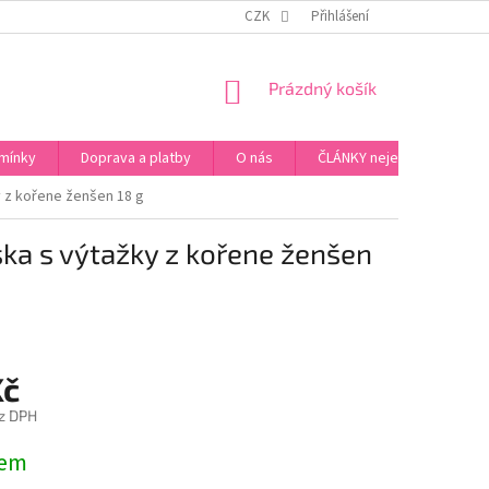
ZPŮSOB PLATBY ZA ZBOŽÍ
VZORKOVÁ PRODEJNA - PRAHA 5, JINONICE
CZK
Přihlášení
NÁKUPNÍ
Prázdný košík
KOŠÍK
mínky
Doprava a platby
O nás
ČLÁNKY nejen o Kosmetic
 z kořene ženšen 18 g
ka s výtažky z kořene ženšen
Kč
z DPH
dem