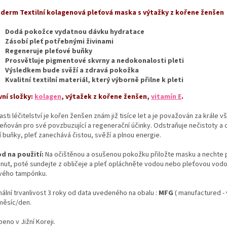
derm Textilní kolagenová pleťová maska s výtažky z kořene ženšen
Dodá pokožce vydatnou dávku hydratace
Zásobí pleť potřebnými živinami
Regeneruje pleťové buňky
Prosvětluje pigmentové skvrny a nedokonalosti pleti
Výsledkem bude svěží a zdravá pokožka
Kvalitní textilní materiál, který výborně přilne k pleti
vní složky:
kolagen
, výtažek z kořene ženšen,
vitamín E
.
asti léčitelství je kořen ženšen znám již tisíce let a je považován za krále v
ceňován pro své povzbuzující a regenerační účinky. Odstraňuje nečistoty a
 buňky, pleť zanechává čistou, svěží a plnou energie.
d na použití:
Na očištěnou a osušenou pokožku přiložte masku a nechte 
inut, poté sundejte z obličeje a pleť opláchněte vodou nebo pleťovou vod
vého tampónku.
mální trvanlivost 3 roky od data uvedeného na obalu :
MFG
( manufactured -
měsíc/den.
eno v Jižní Koreji.