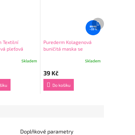
Další
produkt
59 Kč
–33 %
 Textilní
Purederm Kolagenová
vá pleťová
buničitá maska se
výtažky z
zeleným čajem
Skladem
Skladem
Průměrné
18 g
hodnocení
39 Kč
produktu
je
4,8
šíku
Do košíku
z
5
hvězdiček.
Doplňkové parametry