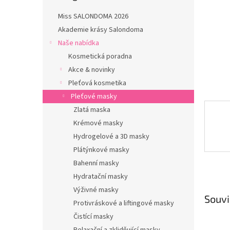
n
e
Miss SALONDOMA 2026
l
Akademie krásy Salondoma
Naše nabídka
Kosmetická poradna
Akce & novinky
Pleťová kosmetika
Pleťové masky
Zlatá maska
Krémové masky
Hydrogelové a 3D masky
Plátýnkové masky
Bahenní masky
Hydratační masky
Výživné masky
Souvi
Protivráskové a liftingové masky
Čistící masky