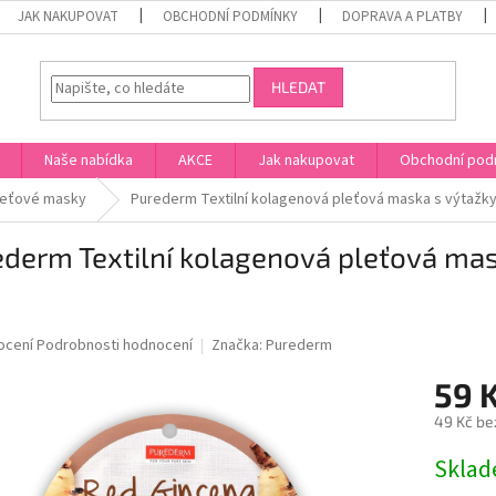
JAK NAKUPOVAT
OBCHODNÍ PODMÍNKY
DOPRAVA A PLATBY
HLEDAT
Naše nabídka
AKCE
Jak nakupovat
Obchodní pod
leťové masky
Purederm Textilní kolagenová pleťová maska s výtažky
derm Textilní kolagenová pleťová mas
né
ocení
Podrobnosti hodnocení
Značka:
Purederm
ní
59 
u
49 Kč be
Měrná
Skla
cena:
ek.