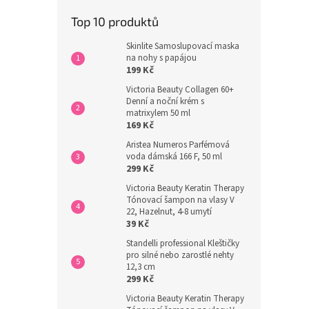
Top 10 produktů
Skinlite Samoslupovací maska
na nohy s papájou
199 Kč
Victoria Beauty Collagen 60+
Denní a noční krém s
matrixylem 50 ml
169 Kč
Aristea Numeros Parfémová
voda dámská 166 F, 50 ml
299 Kč
Victoria Beauty Keratin Therapy
Tónovací šampon na vlasy V
22, Hazelnut, 4-8 umytí
39 Kč
Standelli professional Kleštičky
pro silné nebo zarostlé nehty
12,3 cm
299 Kč
Victoria Beauty Keratin Therapy