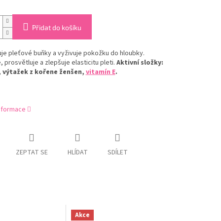
Přidat do košíku
je pleťové buňky a vyživuje pokožku do hloubky.
, prosvětluje a zlepšuje elasticitu pleti.
Aktivní složky:
, výtažek z kořene ženšen,
vitamín E
.
informace
ZEPTAT SE
HLÍDAT
SDÍLET
Akce