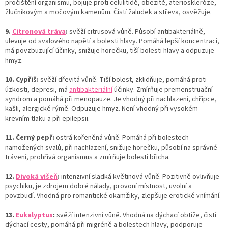
pročištění organismu, bojuje proti celulitidě, obezitě, aterioskleróze,
žlučníkovým a močovým kamenům. Čistí žaludek a střeva, osvěžuje.
9.
Citronová tráva
:
svěží citrusová vůně. Působí antibakteriálně,
ulevuje od svalového napětí a bolesti hlavy. Pomáhá lepší koncentraci,
má povzbuzující účinky, snižuje horečku, tiší bolesti hlavy a odpuzuje
hmyz.
10. Cypřiš:
svěží dřevitá vůně. Tiší bolest, zklidňuje, pomáhá proti
úzkosti, depresi, má
antibakteriální
účinky. Zmírňuje premenstruační
syndrom a pomáhá při menopauze. Je vhodný při nachlazení, chřipce,
kašli, alergické rýmě. Odpuzuje hmyz. Není vhodný při vysokém
krevním tlaku a při epilepsii.
11. Černý pepř:
ostrá kořeněná vůně. Pomáhá při bolestech
namožených svalů, při nachlazení, snižuje horečku, působí na správné
trávení, prohřívá organismus a zmírňuje bolesti břicha.
12.
Divoká višeň
:
intenzivní sladká květinová vůně. Pozitivně ovlivňuje
psychiku, je zdrojem dobré nálady, provoní místnost, uvolní a
povzbudí. Vhodná pro romantické okamžiky, zlepšuje erotické vnímání.
13.
Eukalyptus
:
svěží intenzivní vůně. Vhodná na dýchací obtíže, čistí
dýchací cesty, pomáhá při migréně a bolestech hlavy, podporuje