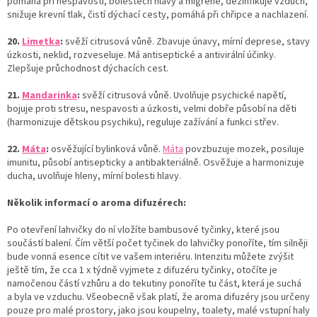
pomáhá při nespavosti, bolestech hlavy a migréně, dezinfikuje vzduch,
snižuje krevní tlak, čistí dýchací cesty, pomáhá při chřipce a nachlazení.
20.
Limetka
:
svěží citrusová vůně. Zbavuje únavy, mírní deprese, stavy
úzkosti, neklid, rozveseluje. Má antiseptické a antivirální účinky.
Zlepšuje průchodnost dýchacích cest.
21.
Mandarinka
:
svěží citrusová vůně. Uvolňuje psychické napětí,
bojuje proti stresu, nespavosti a úzkosti, velmi dobře působí na děti
(harmonizuje dětskou psychiku), reguluje zažívání a funkci střev.
22.
Máta
:
osvěžující bylinková vůně.
Máta
povzbuzuje mozek, posiluje
imunitu, působí antisepticky a antibakteriálně. Osvěžuje a harmonizuje
ducha, uvolňuje hleny, mírní bolesti hlavy.
Několik informací o aroma difuzérech:
Po otevření lahvičky do ní vložíte bambusové tyčinky, které jsou
součástí balení. Čím větší počet tyčinek do lahvičky ponoříte, tím silněji
bude vonná esence cítit ve vašem interiéru. Intenzitu můžete zvýšit
ještě tím, že cca 1 x týdně vyjmete z difuzéru tyčinky, otočíte je
namočenou částí vzhůru a do tekutiny ponoříte tu část, která je suchá
a byla ve vzduchu. Všeobecně však platí, že aroma difuzéry jsou určeny
pouze pro malé prostory, jako jsou koupelny, toalety, malé vstupní haly