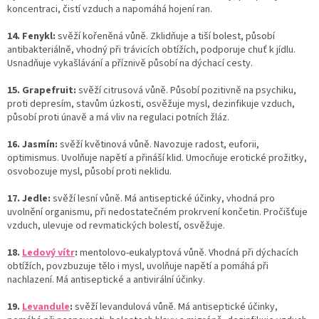
koncentraci, čistí vzduch a napomáhá hojení ran.
14. Fenykl:
svěží kořeněná vůně. Zklidňuje a tiší bolest, působí
antibakteriálně, vhodný při trávicích obtížích, podporuje chuť k jídlu.
Usnadňuje vykašlávání a příznivě působí na dýchací cesty.
15. Grapefruit:
svěží citrusová vůně. Působí pozitivně na psychiku,
proti depresím, stavům úzkosti, osvěžuje mysl, dezinfikuje vzduch,
působí proti únavě a má vliv na regulaci potních žláz.
16. Jasmín:
svěží květinová vůně. Navozuje radost, euforii,
optimismus. Uvolňuje napětí a přináší klid. Umocňuje erotické prožitky,
osvobozuje mysl, působí proti neklidu.
17. Jedle:
svěží lesní vůně. Má antiseptické účinky, vhodná pro
uvolnění organismu, při nedostatečném prokrvení končetin. Pročišťuje
vzduch, ulevuje od revmatických bolestí, osvěžuje.
18.
Ledový vítr
:
mentolovo-eukalyptová vůně. Vhodná při dýchacích
obtížích, povzbuzuje tělo i mysl, uvolňuje napětí a pomáhá při
nachlazení. Má antiseptické a antivirální účinky.
19.
Levandule
:
svěží levandulová vůně. Má antiseptické účinky,