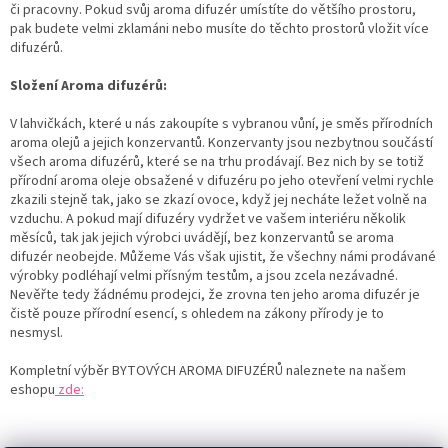
či pracovny. Pokud svůj aroma difuzér umístíte do většího prostoru,
pak budete velmi zklamáni nebo musíte do těchto prostorů vložit více
difuzérů.
Složení Aroma difuzérů:
V lahvičkách, které u nás zakoupíte s vybranou vůní, je směs přírodních
aroma olejů a jejich konzervantů. Konzervanty jsou nezbytnou součástí
všech aroma difuzérů, které se na trhu prodávají. Bez nich by se totiž
přírodní aroma oleje obsažené v difuzéru po jeho otevření velmi rychle
zkazili stejně tak, jako se zkazí ovoce, když jej necháte ležet volně na
vzduchu. A pokud mají difuzéry vydržet ve vašem interiéru několik
měsíců, tak jak jejich výrobci uvádějí, bez konzervantů se aroma
difuzér neobejde. Můžeme Vás však ujistit, že všechny námi prodávané
výrobky podléhají velmi přísným testům, a jsou zcela nezávadné.
Nevěřte tedy žádnému prodejci, že zrovna ten jeho aroma difuzér je
čistě pouze přírodní esencí, s ohledem na zákony přírody je to
nesmysl.
Kompletní výběr BYTOVÝCH AROMA DIFUZÉRŮ naleznete na našem
eshopu
zde:
Z