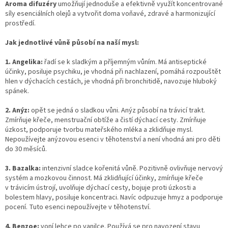
Aroma difuzéry
umožňují jednoduše a efektivně využít koncentrované
síly esenciálních olejů a vytvořit doma voňavé, zdravé a harmonizující
prostředí.
Jak jednotlivé vůně působí na naší mysl:
1. Angelika:
řadí se k sladkým a příjemným vůním. Má antiseptické
účinky, posiluje psychiku, je vhodná při nachlazení, pomáhá rozpouštět
hlen v dýchacích cestách, je vhodná při bronchitidě, navozuje hluboký
spánek.
2. Anýz:
opět se jedná o sladkou vůni. Anýz působí na trávicí trakt.
Zmírňuje křeče, menstruační obtíže a čistí dýchací cesty. Zmírňuje
úzkost, podporuje tvorbu mateřského mléka a zklidňuje mysl.
Nepoužívejte anýzovou esenci v těhotenství a není vhodná ani pro děti
do 30 měsíců.
3. Bazalka:
intenzivní sladce kořenitá vůně. Pozitivně ovlivňuje nervový
systém a mozkovou činnost. Má zklidňující účinky, zmírňuje křeče
v trávicím ústrojí, uvolňuje dýchací cesty, bojuje proti úzkosti a
bolestem hlavy, posiluje koncentraci. Navíc odpuzuje hmyz a podporuje
pocení. Tuto esenci nepoužívejte v těhotenství.
4. Benzoe:
voní lehce po vanilce. Používá se pro navození stavu