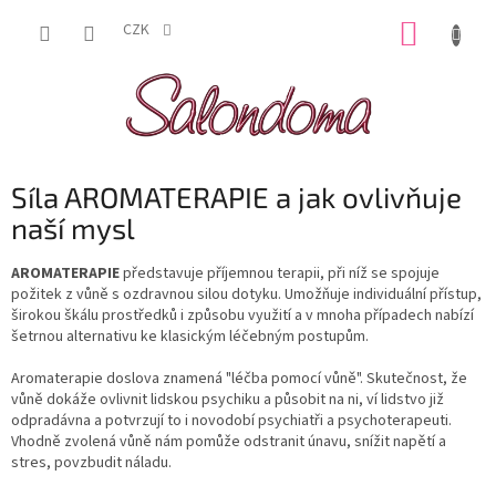
Přejít
NÁKUP
na
CZK
obsah
KOŠÍK
Síla AROMATERAPIE a jak ovlivňuje
naší mysl
AROMATERAPIE
p
ředstavuje příjemnou terapii, při níž se spojuje
požitek z vůně s ozdravnou silou dotyku. Umožňuje individuální přístup,
širokou škálu prostředků i způsobu využití a v mnoha případech nabízí
šetrnou alternativu ke klasickým léčebným postupům.
Aromaterapie doslova znamená "léčba pomocí vůně". Skutečnost, že
vůně dokáže ovlivnit lidskou psychiku a působit na ni, ví lidstvo již
odpradávna a potvrzují to i novodobí psychiatři a psychoterapeuti.
Vhodně zvolená vůně nám pomůže odstranit únavu, snížit napětí a
stres, povzbudit náladu.