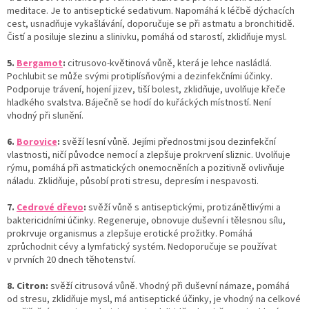
meditace. Je to antiseptické sedativum. Napomáhá k léčbě dýchacích
cest, usnadňuje vykašlávání, doporučuje se při astmatu a bronchitidě.
Čistí a posiluje slezinu a slinivku, pomáhá od starostí, zklidňuje mysl.
5.
Bergamot
:
citrusovo-květinová vůně, která je lehce nasládlá.
Pochlubit se může svými protiplísňovými a dezinfekčními účinky.
Podporuje trávení, hojení jizev, tiší bolest, zklidňuje, uvolňuje křeče
hladkého svalstva. Báječně se hodí do kuřáckých místností. Není
vhodný při slunění.
6.
Borovice
:
svěží lesní vůně. Jejími přednostmi jsou dezinfekční
vlastnosti, ničí původce nemocí a zlepšuje prokrvení sliznic. Uvolňuje
rýmu, pomáhá při astmatických onemocněních a pozitivně ovlivňuje
náladu. Zklidňuje, působí proti stresu, depresím i nespavosti.
7.
Cedrové dřevo
:
svěží vůně s antiseptickými, protizánětlivými a
baktericidními účinky. Regeneruje, obnovuje duševní i tělesnou sílu,
prokrvuje organismus a zlepšuje erotické prožitky. Pomáhá
zprůchodnit cévy a lymfatický systém. Nedoporučuje se používat
v prvních 20 dnech těhotenství.
8. Citron:
svěží citrusová vůně. Vhodný při duševní námaze, pomáhá
od stresu, zklidňuje mysl, má antiseptické účinky, je vhodný na celkové