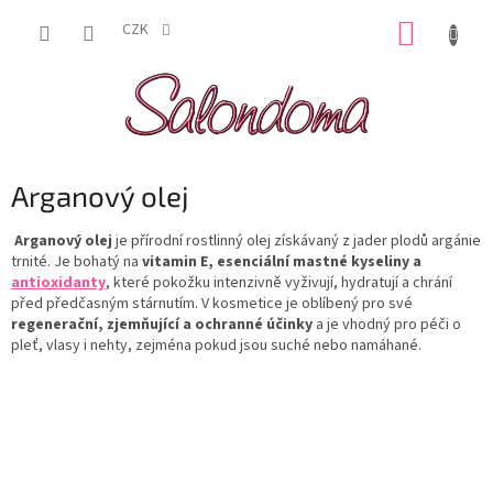
Přejít
NÁKUP
na
CZK
obsah
KOŠÍK
Arganový olej
Arganový olej
je přírodní rostlinný olej získávaný z jader plodů argánie
trnité. Je bohatý na
vitamin E, esenciální mastné kyseliny a
antioxidanty
, které pokožku intenzivně vyživují, hydratují a chrání
před předčasným stárnutím. V kosmetice je oblíbený pro své
regenerační, zjemňující a ochranné účinky
a je vhodný pro péči o
pleť, vlasy i nehty, zejména pokud jsou suché nebo namáhané.
Z