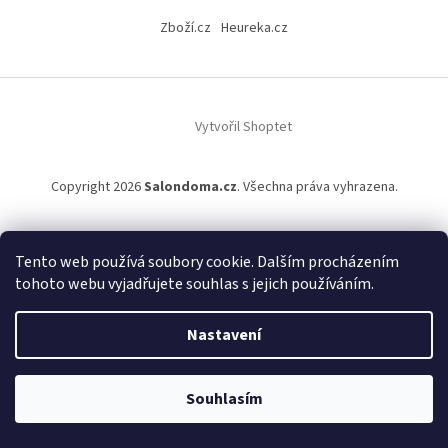
á
Zboží.cz
Heureka.cz
p
a
t
í
Vytvořil Shoptet
Copyright 2026
Salondoma.cz
. Všechna práva vyhrazena.
Tento web používá soubory cookie. Dalším procházením
tohoto webu vyjadřujete souhlas s jejich používáním.
Nastavení
Souhlasím