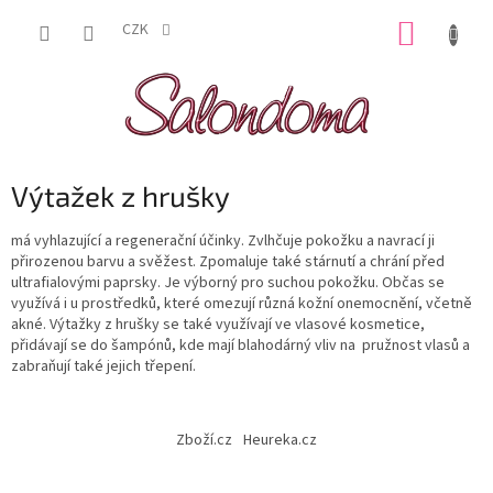
Přejít
NÁKUP
na
CZK
obsah
KOŠÍK
Výtažek z hrušky
má vyhlazující a regenerační účinky. Zvlhčuje pokožku a navrací ji
přirozenou barvu a svěžest. Zpomaluje také stárnutí a chrání před
ultrafialovými paprsky. Je výborný pro suchou pokožku. Občas se
využívá i u prostředků, které omezují různá kožní onemocnění, včetně
akné. Výtažky z hrušky se také využívají ve vlasové kosmetice,
přidávají se do šampónů, kde mají blahodárný vliv na pružnost vlasů a
zabraňují také jejich třepení.
Z
á
Zboží.cz
Heureka.cz
p
a