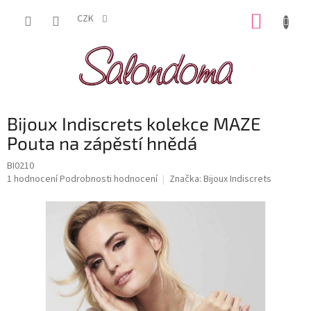
Přejít
NÁKUP
na
CZK
obsah
KOŠÍK
Bijoux Indiscrets kolekce MAZE
Pouta na zápěstí hnědá
BI0210
Průměrné
1 hodnocení
Podrobnosti hodnocení
Značka:
Bijoux Indiscrets
hodnocení
produktu
je
5,0
z
5
hvězdiček.