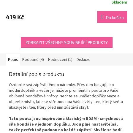
Skladem
Průměrné
hodnocení
produktu
419 Kč
Do košíku
je
4,3
z
5
hvězdiček.
ZOBRAZIT VŠECHNY SOUVISEJÍCÍ PRODUKTY
Popis
Podobné (4)
Hodnocení (1)
Diskuze
Detailní popis produktu
Ozdobte svá zápěstí těmito náramky. Přes den fungují jako
módní doplněk a večer je můžete proměnit na pouta pro Vaše
oblíbené bondážové hrátky. Nechte se unášet doplňky Maze a
objevte místo, kde se střetnou oba Vaše světy: ten, který světu
ukazujete i ten, který před ním zůstává skryt.
Tato pouta jsou inspirována klasickým BDSM - smyslnost a
síla bondáže v jednom doplňku. Jsou plně nastavitelná,
takže perfektně padnou na každé zápěstí. Skvěle se hodí