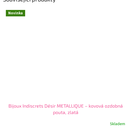
Novinka
Bijoux Indiscrets Désir METALLIQUE – kovová ozdobná
pouta, zlatá
Skladem
Průměrné
hodnocení