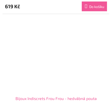
produktu
619 Kč
Do košíku
je
4,3
z
5
hvězdiček.
Bijoux Indiscrets Frou Frou - hedvábná pouta