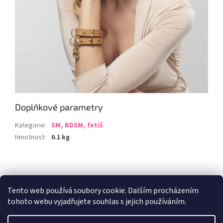
Doplňkové parametry
Kategorie
:
SM, BDSM, fetiš
Hmotnost
:
0.1 kg
Z
á
Zboží.cz
Heureka.cz
p
Tento web používá soubory cookie. Dalším procházením
a
tohoto webu vyjadřujete souhlas s jejich používáním.
t
í