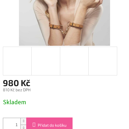
980 Kč
810 Kč bez DPH
Měrná
Skladem
cena:
Přidat do košíku