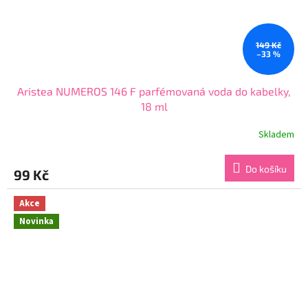
149 Kč
–33 %
Aristea NUMEROS 146 F parfémovaná voda do kabelky,
18 ml
Skladem
Průměrné
hodnocení
produktu
Do košíku
99 Kč
je
3,5
z
Akce
5
Novinka
hvězdiček.