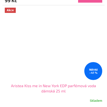
99 Kč
je
3,7
z
Akce
5
hvězdiček.
169 Kč
–41 %
Aristea Kiss me in New York EDP parfémová voda
dámská 25 ml
Skladem
Průměrné
hodnocení