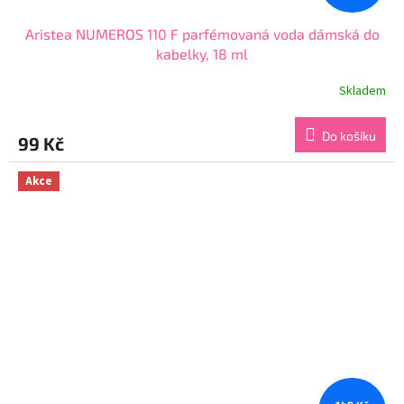
Aristea NUMEROS 110 F parfémovaná voda dámská do
kabelky, 18 ml
Skladem
Průměrné
hodnocení
produktu
Do košíku
99 Kč
je
3,9
z
Akce
5
hvězdiček.