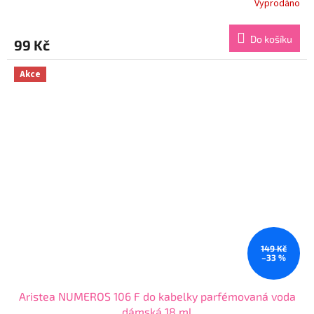
Vyprodáno
Průměrné
hodnocení
produktu
Do košíku
99 Kč
je
3,7
z
Akce
5
hvězdiček.
149 Kč
–33 %
Aristea NUMEROS 106 F do kabelky parfémovaná voda
dámská 18 ml