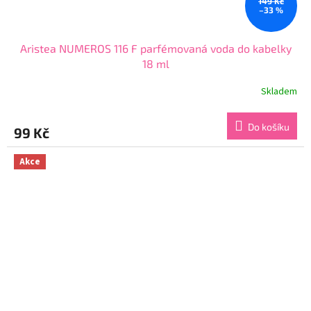
149 Kč
–33 %
Aristea NUMEROS 116 F parfémovaná voda do kabelky
18 ml
Skladem
Průměrné
hodnocení
produktu
Do košíku
99 Kč
je
3,8
z
Akce
5
hvězdiček.