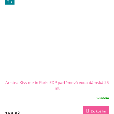
z
Tip
5
hvězdiček.
Aristea Kiss me in Paris EDP parfémová voda dámská 25
ml
Skladem
Průměrné
hodnocení
produktu
Do košíku
169 Kč
je