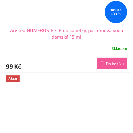
149 Kč
–33 %
Aristea NUMEROS 144 F do kabelky, parfémová voda
dámská 18 ml
Skladem
Průměrné
hodnocení
produktu
Do košíku
99 Kč
je
3,9
z
Akce
5
hvězdiček.