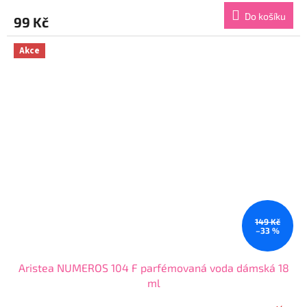
produktu
Do košíku
99 Kč
je
4,7
z
Akce
5
hvězdiček.
149 Kč
–33 %
Aristea NUMEROS 104 F parfémovaná voda dámská 18
ml