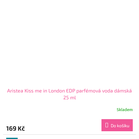
hvězdiček.
Aristea Kiss me in London EDP parfémová voda dámská
25 ml
Skladem
Průměrné
hodnocení
produktu
Do košíku
169 Kč
je
4,4