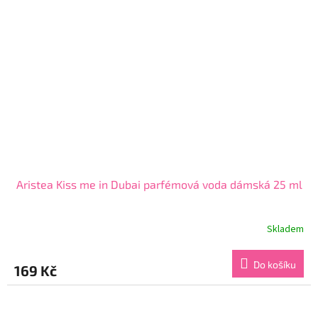
Aristea Kiss me in Dubai parfémová voda dámská 25 ml
Skladem
Průměrné
hodnocení
produktu
Do košíku
169 Kč
je
4,6
z
5