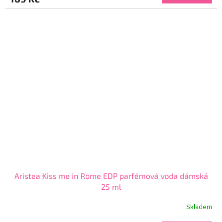
4,5
z
5
hvězdiček.
Aristea Kiss me in Rome EDP parfémová voda dámská
25 ml
Skladem
Průměrné
hodnocení