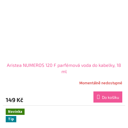
Aristea NUMEROS 120 F parfémová voda do kabelky, 18
ml
Momentálně nedostupné
Průměrné
hodnocení
produktu
Do košíku
149 Kč
je
3,9
z
Novinka
5
Tip
hvězdiček.