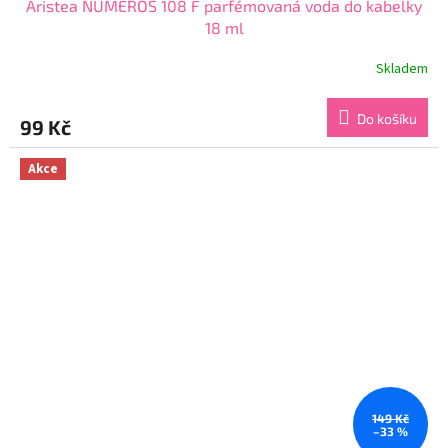
Aristea NUMEROS 108 F parfémovaná voda do kabelky
18 ml
Skladem
Průměrné
hodnocení
produktu
Do košíku
99 Kč
je
4,3
z
Akce
5
hvězdiček.
149 Kč
–33 %